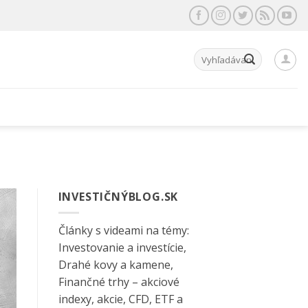
Hľadať:
INVESTIČNÝBLOG.SK
Články s videami na témy:
Investovanie a investície,
Drahé kovy a kamene,
Finančné trhy – akciové
indexy, akcie, CFD, ETF a