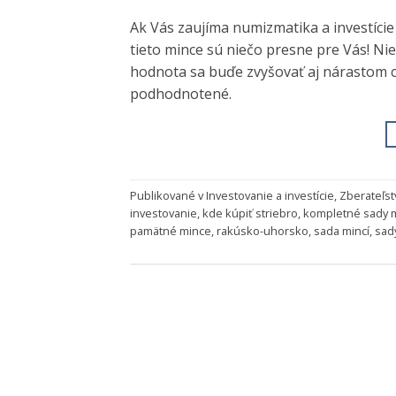
Ak Vás zaujíma numizmatika a investície
tieto mince sú niečo presne pre Vás! Nie
hodnota sa buďe zvyšovať aj nárastom cen
podhodnotené.
Publikované v
Investovanie a investície
,
Zberateľst
investovanie
,
kde kúpiť striebro
,
kompletné sady m
pamätné mince
,
rakúsko-uhorsko
,
sada mincí
,
sad