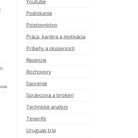
Youtube
k
Podnikanie
Poisťovníctvo
Práca, kariéra a motivácia
Príbehy a skúsenosti
Recenzie
ro
,
Rozhovory
Sporenie
ntár
Správcovia a brokeri
Technické analýzy
Tenerife
Uruguay trip