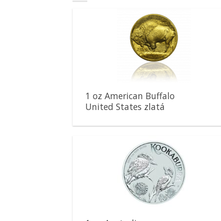
Pridať k
obľúbeným
1 oz American Buffalo
United States zlatá
minca
Pridať k
obľúbeným