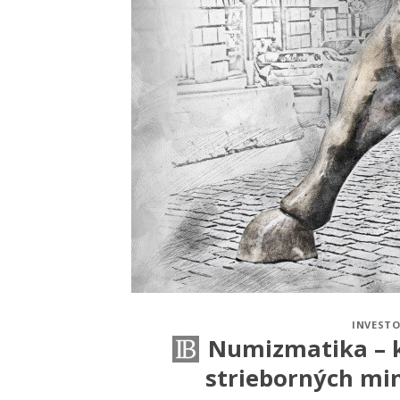
INVESTO
Numizmatika – k
strieborných min