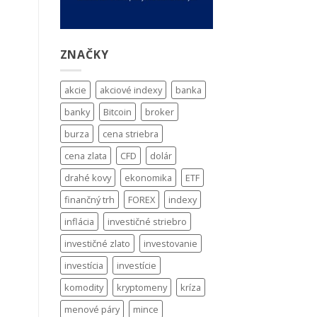
ZNAČKY
akcie
akciové indexy
banka
banky
Bitcoin
broker
burza
cena striebra
cena zlata
CFD
dolár
drahé kovy
ekonomika
ETF
finančný trh
FOREX
indexy
inflácia
investičné striebro
investičné zlato
investovanie
investícia
investície
komodity
kryptomeny
kríza
menové páry
mince