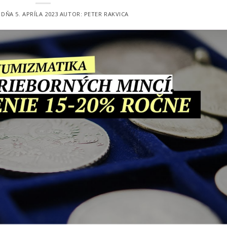
É DŇA
5. APRÍLA 2023
AUTOR:
PETER RAKVICA