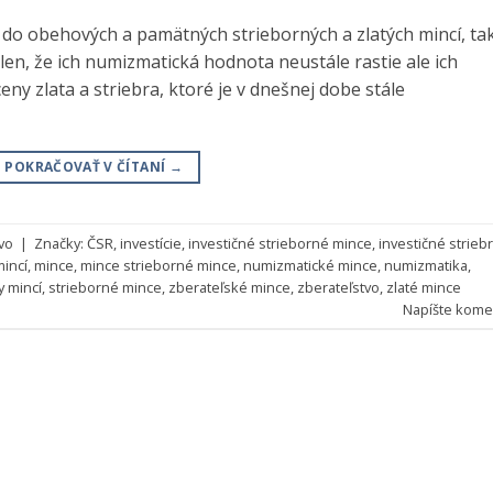
 do obehových a pamätných strieborných a zlatých mincí, ta
len, že ich numizmatická hodnota neustále rastie ale ich
y zlata a striebra, ktoré je v dnešnej dobe stále
POKRAČOVAŤ V ČÍTANÍ
→
vo
|
Značky:
ČSR
,
investície
,
investičné strieborné mince
,
investičné strieb
incí
,
mince
,
mince strieborné mince
,
numizmatické mince
,
numizmatika
,
y mincí
,
strieborné mince
,
zberateľské mince
,
zberateľstvo
,
zlaté mince
Napíšte kome