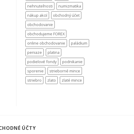
nehnuteľnosti
numizmatika
nákup akcií
obchodný účet
obchodovanie
obchodujeme FOREX
online obchodovanie
paládium
peniaze
platina
podielové fondy
podnikanie
sporenie
strieborné mince
striebro
zlato
zlaté mince
CHODNÉ ÚČTY