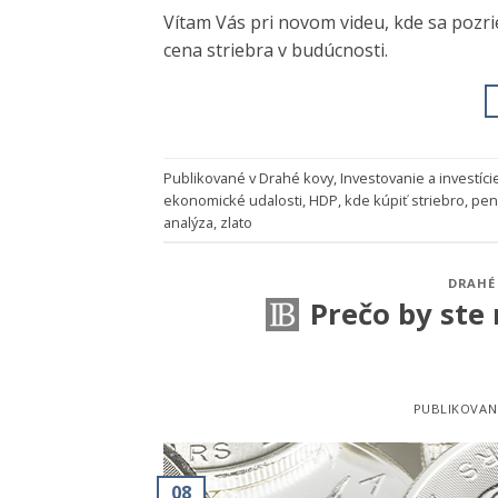
Vítam Vás pri novom videu, kde sa pozr
cena striebra v budúcnosti.
Publikované v
Drahé kovy
,
Investovanie a investíci
ekonomické udalosti
,
HDP
,
kde kúpiť striebro
,
pen
analýza
,
zlato
DRAHÉ
Prečo by ste
PUBLIKOVAN
08