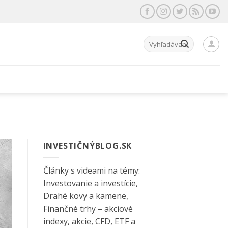
Hľadať:
INVESTIČNÝBLOG.SK
Články s videami na témy:
Investovanie a investície,
Drahé kovy a kamene,
Finančné trhy – akciové
indexy, akcie, CFD, ETF a