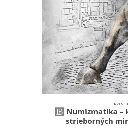
INVESTO
Numizmatika – k
strieborných min