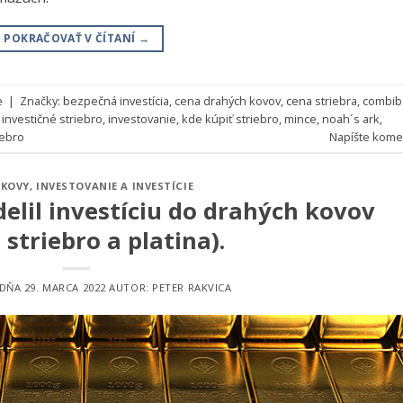
POKRAČOVAŤ V ČÍTANÍ
→
e
|
Značky:
bezpečná investícia
,
cena drahých kovov
,
cena striebra
,
combib
,
investičné striebro
,
investovanie
,
kde kúpiť striebro
,
mince
,
noah´s ark
,
iebro
Napíšte kome
 KOVY
,
INVESTOVANIE A INVESTÍCIE
elil investíciu do drahých kovov
, striebro a platina).
 DŇA
29. MARCA 2022
AUTOR:
PETER RAKVICA