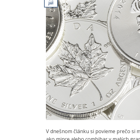
júl
V dnešnom článku si povieme prečo si mys
ako mince alebo combibar v malých gra