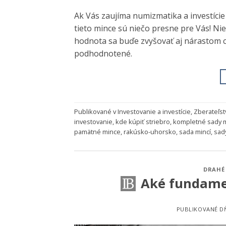
Ak Vás zaujíma numizmatika a investície
tieto mince sú niečo presne pre Vás! Nie
hodnota sa buďe zvyšovať aj nárastom cen
podhodnotené.
Publikované v
Investovanie a investície
,
Zberateľst
investovanie
,
kde kúpiť striebro
,
kompletné sady m
pamätné mince
,
rakúsko-uhorsko
,
sada mincí
,
sad
DRAHÉ
Aké fundamen
PUBLIKOVANÉ 