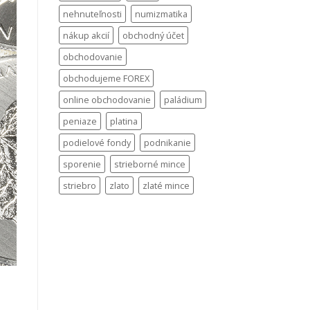
nehnuteľnosti
numizmatika
nákup akcií
obchodný účet
obchodovanie
obchodujeme FOREX
online obchodovanie
paládium
peniaze
platina
podielové fondy
podnikanie
sporenie
strieborné mince
striebro
zlato
zlaté mince