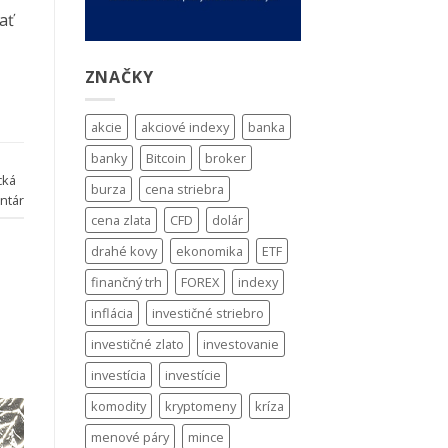
ať
ZNAČKY
akcie
akciové indexy
banka
banky
Bitcoin
broker
cká
burza
cena striebra
ntár
cena zlata
CFD
dolár
drahé kovy
ekonomika
ETF
finančný trh
FOREX
indexy
inflácia
investičné striebro
investičné zlato
investovanie
investícia
investície
komodity
kryptomeny
kríza
menové páry
mince