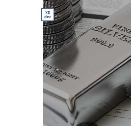
30
dec