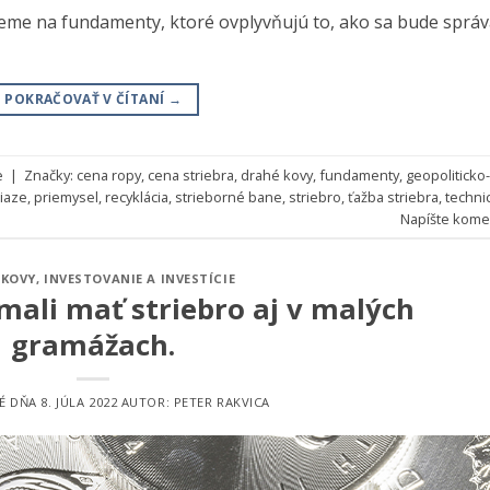
ieme na fundamenty, ktoré ovplyvňujú to, ako sa bude správ
POKRAČOVAŤ V ČÍTANÍ
→
e
|
Značky:
cena ropy
,
cena striebra
,
drahé kovy
,
fundamenty
,
geopoliticko-
iaze
,
priemysel
,
recyklácia
,
strieborné bane
,
striebro
,
ťažba striebra
,
techni
Napíšte kome
 KOVY
,
INVESTOVANIE A INVESTÍCIE
 mali mať striebro aj v malých
gramážach.
É DŇA
8. JÚLA 2022
AUTOR:
PETER RAKVICA