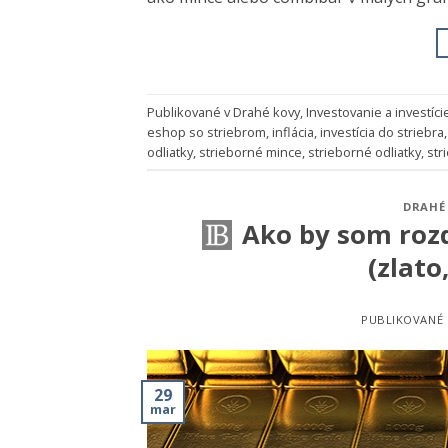
Publikované v
Drahé kovy
,
Investovanie a investíci
eshop so striebrom
,
inflácia
,
investícia do striebra
odliatky
,
strieborné mince
,
strieborné odliatky
,
str
DRAHÉ
Ako by som rozd
(zlato
PUBLIKOVANÉ
29
mar