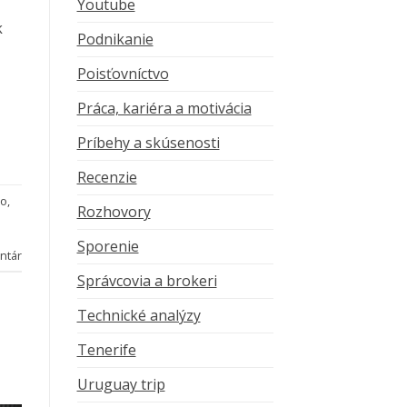
Youtube
k
Podnikanie
Poisťovníctvo
Práca, kariéra a motivácia
Príbehy a skúsenosti
Recenzie
ro
,
Rozhovory
Sporenie
ntár
Správcovia a brokeri
Technické analýzy
Tenerife
Uruguay trip