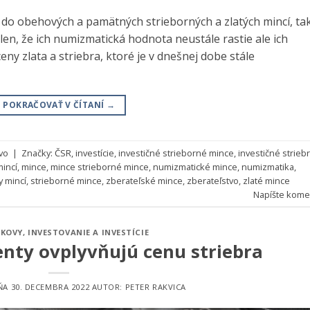
 do obehových a pamätných strieborných a zlatých mincí, ta
len, že ich numizmatická hodnota neustále rastie ale ich
y zlata a striebra, ktoré je v dnešnej dobe stále
POKRAČOVAŤ V ČÍTANÍ
→
vo
|
Značky:
ČSR
,
investície
,
investičné strieborné mince
,
investičné strieb
incí
,
mince
,
mince strieborné mince
,
numizmatické mince
,
numizmatika
,
y mincí
,
strieborné mince
,
zberateľské mince
,
zberateľstvo
,
zlaté mince
Napíšte kome
 KOVY
,
INVESTOVANIE A INVESTÍCIE
ty ovplyvňujú cenu striebra
DŇA
30. DECEMBRA 2022
AUTOR:
PETER RAKVICA