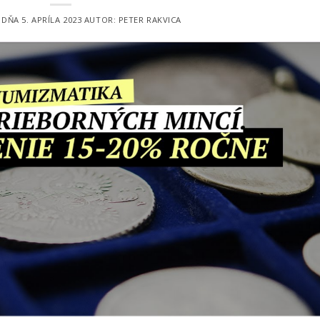
É DŇA
5. APRÍLA 2023
AUTOR:
PETER RAKVICA