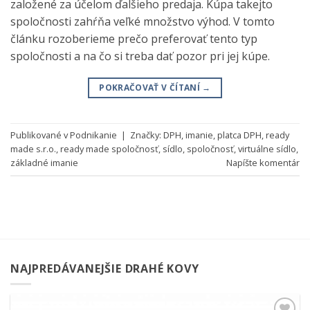
založené za účelom ďalšieho predaja. Kúpa takejto
spoločnosti zahŕňa veľké množstvo výhod. V tomto
článku rozoberieme prečo preferovať tento typ
spoločnosti a na čo si treba dať pozor pri jej kúpe.
POKRAČOVAŤ V ČÍTANÍ
→
Publikované v
Podnikanie
|
Značky:
DPH
,
imanie
,
platca DPH
,
ready
made s.r.o.
,
ready made spoločnosť
,
sídlo
,
spoločnosť
,
virtuálne sídlo
,
základné imanie
Napíšte komentár
NAJPREDÁVANEJŠIE DRAHÉ KOVY