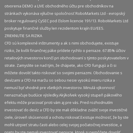
otvorenia DEMO a LIVE obchodného účtu pre obchodníkov na
stránkach vykonáva výlučne spoločnosť RoboMarkets Ltd - evropský
broker regulovaný CySEC pod číslom licencie 191/13. RoboMarkets Ltd
poskytuje finančné služby len rezidentom krajín EU/EES.
ZRIEKNUTIE SA RIZIKA
CFD sú komplexné inštrumenty a ak s nimi obchodujete, existuje
riziko, že kvôli finančnej páke prídete rychlo o peniaze. 67.85% účtov
retailových investorov končí pri obchodovaní s týmto poskytovateľom v
strate. Zamyslite se nad tým, že chápete, ako CFD fungujú a či si
môžete dovoliť takto riskovať so svojimi peniazmi. Obchodovanie s
devízami a CFD na maržu so sebou nesie vysokú mieru rizika a
nemusí byť vhodné pre všetkých investorov. Minulá výkonnosť
nenaznačuje budúce výsledky.​ Akýkoľvek vysoký stupeň pákového
efektu môže pracovať proti vám aj pre vás. Pred rozhodnutím
investovať do devíz a CFD by ste mali dôkladne zvážiť svoje investičné
ciele, úroveň skúseností a ochotu riskovať.​ Existuje možnosť, že by ste
mohli utrpieť stratu časti alebo celej svojej počiatočnej investície, a
preto by ste nemali investovať peniaze, ktoré si nemôžete dovoliť