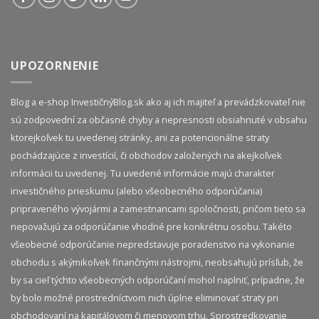
UPOZORNENIE
Blog a e-shop InvestičnýBlog.sk ako aj ich majiteľ a prevádzkovateľ nie
sú zodpovední za občasné chyby a nepresnosti obsiahnuté v obsahu
ktorejkoľvek tu uvedenej stránky, ani za potencionálne straty
pochádzajúce z investícií, či obchodov založených na akejkoľvek
informácii tu uvedenej. Tu uvedené informácie majú charakter
investičného prieskumu (alebo všeobecného odporúčania)
pripraveného vývojármi a zamestnancami spoločnosti, pričom tieto sa
nepovažujú za odporúčanie vhodné pre konkrétnu osobu. Takéto
všeobecné odporúčanie nepredstavuje poradenstvo na vykonanie
obchodu s akýmikoľvek finančnými nástrojmi, neobsahujú prísľub, že
by sa cieľ týchto všeobecných odporúčaní mohol naplniť, prípadne, že
by bolo možné prostredníctvom nich úplne eliminovať straty pri
obchodovaní na kapitálovom či menovom trhu. Sprostredkovanie