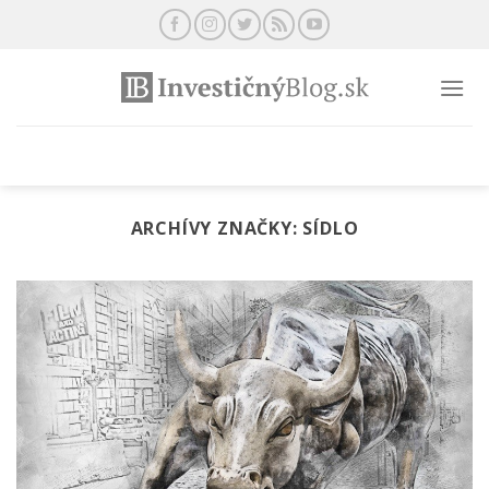
Preskočiť
na
obsah
ARCHÍVY ZNAČKY:
SÍDLO