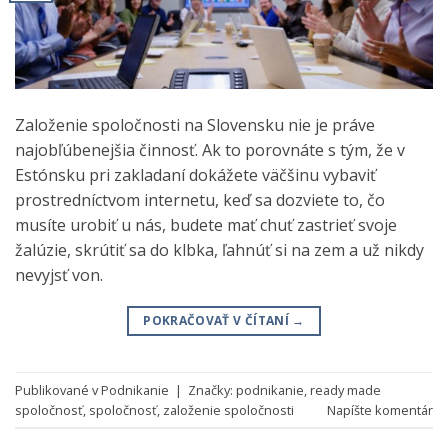
Založenie spoločnosti na Slovensku nie je práve
najobľúbenejšia činnosť. Ak to porovnáte s tým, že v
Estónsku pri zakladaní dokážete väčšinu vybaviť
prostredníctvom internetu, keď sa dozviete to, čo
musíte urobiť u nás, budete mať chuť zastrieť svoje
žalúzie, skrútiť sa do klbka, ľahnúť si na zem a už nikdy
nevyjsť von.
POKRAČOVAŤ V ČÍTANÍ
→
Publikované v
Podnikanie
|
Značky:
podnikanie
,
ready made
spoločnosť
,
spoločnosť
,
založenie spoločnosti
Napíšte komentár