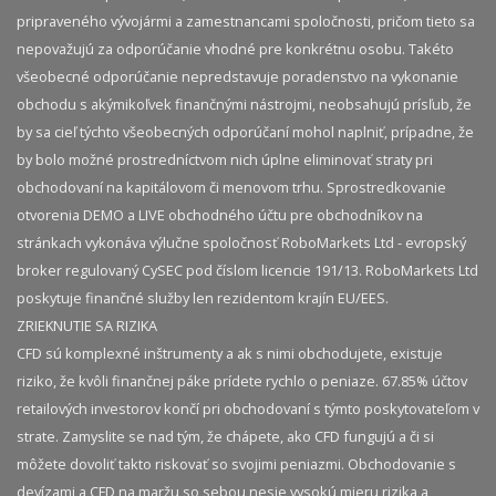
pripraveného vývojármi a zamestnancami spoločnosti, pričom tieto sa
nepovažujú za odporúčanie vhodné pre konkrétnu osobu. Takéto
všeobecné odporúčanie nepredstavuje poradenstvo na vykonanie
obchodu s akýmikoľvek finančnými nástrojmi, neobsahujú prísľub, že
by sa cieľ týchto všeobecných odporúčaní mohol naplniť, prípadne, že
by bolo možné prostredníctvom nich úplne eliminovať straty pri
obchodovaní na kapitálovom či menovom trhu. Sprostredkovanie
otvorenia DEMO a LIVE obchodného účtu pre obchodníkov na
stránkach vykonáva výlučne spoločnosť RoboMarkets Ltd - evropský
broker regulovaný CySEC pod číslom licencie 191/13. RoboMarkets Ltd
poskytuje finančné služby len rezidentom krajín EU/EES.
ZRIEKNUTIE SA RIZIKA
CFD sú komplexné inštrumenty a ak s nimi obchodujete, existuje
riziko, že kvôli finančnej páke prídete rychlo o peniaze. 67.85% účtov
retailových investorov končí pri obchodovaní s týmto poskytovateľom v
strate. Zamyslite se nad tým, že chápete, ako CFD fungujú a či si
môžete dovoliť takto riskovať so svojimi peniazmi. Obchodovanie s
devízami a CFD na maržu so sebou nesie vysokú mieru rizika a