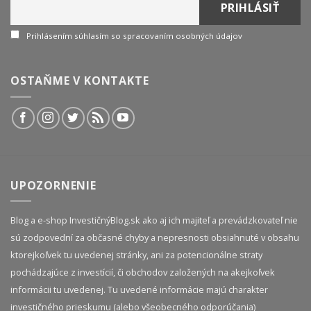
Prihlásením súhlasím so spracovaním osobných údajov
OSTAŇME V KONTAKTE
UPOZORNENIE
Blog a e-shop InvestičnýBlog.sk ako aj ich majiteľ a prevádzkovateľ nie
sú zodpovední za občasné chyby a nepresnosti obsiahnuté v obsahu
ktorejkoľvek tu uvedenej stránky, ani za potencionálne straty
pochádzajúce z investícií, či obchodov založených na akejkoľvek
informácii tu uvedenej. Tu uvedené informácie majú charakter
investičného prieskumu (alebo všeobecného odporúčania)