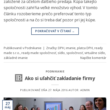
založené za účelom ďalšieho predaja. Kúpa takejto
spoločnosti zahŕňa veľké množstvo výhod. V tomto
článku rozoberieme prečo preferovať tento typ
spoločnosti a na čo si treba dať pozor pri jej kúpe.
POKRAČOVAŤ V ČÍTANÍ
→
Publikované v
Podnikanie
|
Značky:
DPH
,
imanie
,
platca DPH
,
ready
made s.r.o.
,
ready made spoločnosť
,
sídlo
,
spoločnosť
,
virtuálne sídlo
,
základné imanie
Napíšte komentár
PODNIKANIE
Ako si uľahčiť zakladanie firmy
PUBLIKOVANÉ DŇA
27. MÁJA 2016
AUTOR:
ADMIN
27
máj