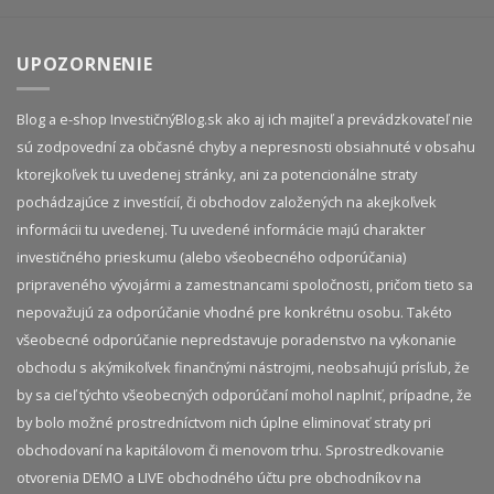
UPOZORNENIE
Blog a e-shop InvestičnýBlog.sk ako aj ich majiteľ a prevádzkovateľ nie
sú zodpovední za občasné chyby a nepresnosti obsiahnuté v obsahu
ktorejkoľvek tu uvedenej stránky, ani za potencionálne straty
pochádzajúce z investícií, či obchodov založených na akejkoľvek
informácii tu uvedenej. Tu uvedené informácie majú charakter
investičného prieskumu (alebo všeobecného odporúčania)
pripraveného vývojármi a zamestnancami spoločnosti, pričom tieto sa
nepovažujú za odporúčanie vhodné pre konkrétnu osobu. Takéto
všeobecné odporúčanie nepredstavuje poradenstvo na vykonanie
obchodu s akýmikoľvek finančnými nástrojmi, neobsahujú prísľub, že
by sa cieľ týchto všeobecných odporúčaní mohol naplniť, prípadne, že
by bolo možné prostredníctvom nich úplne eliminovať straty pri
obchodovaní na kapitálovom či menovom trhu. Sprostredkovanie
otvorenia DEMO a LIVE obchodného účtu pre obchodníkov na