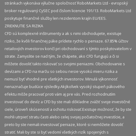
stránkach vykonáva výlučne spoločnosť RoboMarkets Ltd - evropský
broker regulovaný CySEC pod číslom licencie 191/13. RoboMarkets Ltd
poskytuje finančné služby len rezidentom krajín EU/EES.
ZRIEKNUTIE SA RIZIKA
CFD sú komplexné inštrumenty a ak s nimi obchodujete, existuje
riziko, že kvôli finančnej páke prídete rychlo o peniaze. 67.85% účtov
retailových investorov končí pri obchodovaní s týmto poskytovateľom v
strate. Zamyslite se nad tým, že chápete, ako CFD fungujú a či si
môžete dovoliť takto riskovať so svojimi peniazmi. Obchodovanie s
devízami a CFD na maržu so sebou nesie vysokú mieru rizika a
nemusí byť vhodné pre všetkých investorov. Minulá výkonnosť
nenaznačuje budúce výsledky.​ Akýkoľvek vysoký stupeň pákového
efektu môže pracovať proti vám aj pre vás. Pred rozhodnutím
investovať do devíz a CFD by ste mali dôkladne zvážiť svoje investičné
ciele, úroveň skúseností a ochotu riskovať.​ Existuje možnosť, že by ste
mohli utrpieť stratu časti alebo celej svojej počiatočnej investície, a
preto by ste nemali investovať peniaze, ktoré si nemôžete dovoliť
stratiť. Mali by ste si byť vedomí všetkých rizík spojených s