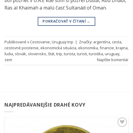
bol pozrieť v U.A.E kde som si pozrel Dubai, Abu Dhabi,
Ras al Khaimah a malú časť Sultanád of Oman.
POKRAČOVAŤ V ČÍTANÍ
→
Publikované v
Cestovanie
,
Uruguay trip
|
Značky:
argentína
,
cesta
,
cestovné poistenie
,
ekonomická situácia
,
ekonomika
,
financie
,
krajina
,
ľudia
,
slovák
,
slovensko
,
štát
,
trip
,
turista
,
turisti
,
turistika
,
uruguay
,
zem
Napíšte komentár
NAJPREDÁVANEJŠIE DRAHÉ KOVY
Pridať k