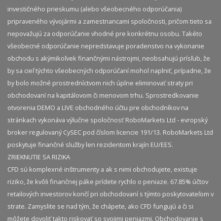
investičného prieskumu (alebo všeobecného odporúčania)
pripraveného vývojármi a zamestnancami spoločnosti, pričom tieto sa
nepovažujú za odporúčanie vhodné pre konkrétnu osobu. Takéto
všeobecné odporúčanie nepredstavuje poradenstvo na vykonanie
obchodu s akýmikoľvek finančnými nástrojmi, neobsahujú prísľub, že
by sa cieľ týchto všeobecných odporúčaní mohol naplniť, prípadne, že
by bolo možné prostredníctvom nich úplne eliminovať straty pri
obchodovaní na kapitálovom či menovom trhu. Sprostredkovanie
otvorenia DEMO a LIVE obchodného účtu pre obchodníkov na
stránkach vykonáva výlučne spoločnosť RoboMarkets Ltd - evropský
broker regulovaný CySEC pod číslom licencie 191/13. RoboMarkets Ltd
poskytuje finančné služby len rezidentom krajín EU/EES.
ZRIEKNUTIE SA RIZIKA
CFD sú komplexné inštrumenty a ak s nimi obchodujete, existuje
riziko, že kvôli finančnej páke prídete rychlo o peniaze. 67.85% účtov
retailových investorov končí pri obchodovaní s týmto poskytovateľom v
strate. Zamyslite se nad tým, že chápete, ako CFD fungujú a či si
môžete dovoliť takto riskovať so svojimi peniazmi. Obchodovanie s