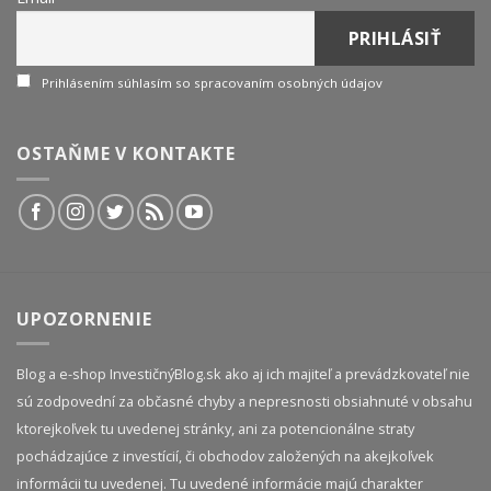
Prihlásením súhlasím so spracovaním osobných údajov
OSTAŇME V KONTAKTE
UPOZORNENIE
Blog a e-shop InvestičnýBlog.sk ako aj ich majiteľ a prevádzkovateľ nie
sú zodpovední za občasné chyby a nepresnosti obsiahnuté v obsahu
ktorejkoľvek tu uvedenej stránky, ani za potencionálne straty
pochádzajúce z investícií, či obchodov založených na akejkoľvek
informácii tu uvedenej. Tu uvedené informácie majú charakter