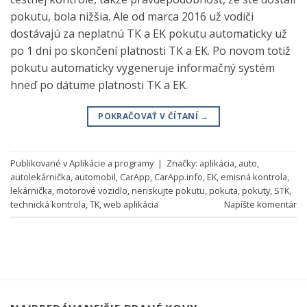
pokutu, bola nižšia. Ale od marca 2016 už vodiči
dostávajú za neplatnú TK a EK pokutu automaticky už
po 1 dni po skončení platnosti TK a EK. Po novom totiž
pokutu automaticky vygeneruje informačný systém
hneď po dátume platnosti TK a EK.
POKRAČOVAŤ V ČÍTANÍ
→
Publikované v
Aplikácie a programy
|
Značky:
aplikácia
,
auto
,
autolekárnička
,
automobil
,
CarApp
,
CarApp.info
,
EK
,
emisná kontrola
,
lekárnička
,
motorové vozidlo
,
neriskujte pokutu
,
pokuta
,
pokuty
,
STK
,
technická kontrola
,
TK
,
web aplikácia
Napíšte komentár