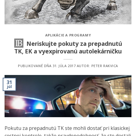
APLIKÁCIE A PROGRAMY
Neriskujte pokuty za prepadnutú
TK, EK a vyexpirovanú autolekárničku
PUBLIKOVANÉ DŇA
31. JÚLA 2017
AUTOR:
PETER RAKVICA
31
júl
Pokutu za prepadnutú TK ste mohli dostať pri klasickej
cestnej kontrole, takže pravdepodobnosť, že ste dostali