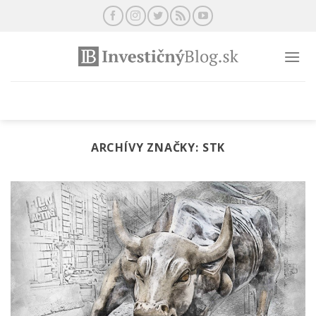
Preskočiť
na
obsah
ARCHÍVY ZNAČKY:
STK