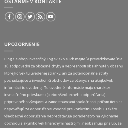
OSTAŇME V KONTAKTE
UPOZORNENIE
Blog a e-shop InvestičnýBlog.sk ako aj ich majiteľ a prevádzkovateľ nie
sú zodpovední za občasné chyby a nepresnosti obsiahnuté v obsahu
ktorejkoľvek tu uvedenej stránky, ani za potencionálne straty
pochádzajúce z investícií, či obchodov založených na akejkoľvek
informácii tu uvedenej. Tu uvedené informácie majú charakter
investičného prieskumu (alebo všeobecného odporúčania)
pripraveného vývojármi a zamestnancami spoločnosti, pričom tieto sa
nepovažujú za odporúčanie vhodné pre konkrétnu osobu. Takéto
všeobecné odporúčanie nepredstavuje poradenstvo na vykonanie
obchodu s akýmikoľvek finančnými nástrojmi, neobsahujú prísľub, že