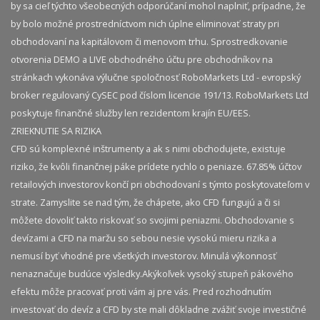
by sa cieľ týchto všeobecných odporúčaní mohol naplniť, prípadne, že
by bolo možné prostredníctvom nich úplne eliminovať straty pri
obchodovaní na kapitálovom či menovom trhu. Sprostredkovanie
otvorenia DEMO a LIVE obchodného účtu pre obchodníkov na
stránkach vykonáva výlučne spoločnosť RoboMarkets Ltd - evropský
broker regulovaný CySEC pod číslom licencie 191/13. RoboMarkets Ltd
poskytuje finančné služby len rezidentom krajín EU/EES.
ZRIEKNUTIE SA RIZIKA
CFD sú komplexné inštrumenty a ak s nimi obchodujete, existuje
riziko, že kvôli finančnej páke prídete rychlo o peniaze. 67.85% účtov
retailových investorov končí pri obchodovaní s týmto poskytovateľom v
strate. Zamyslite se nad tým, že chápete, ako CFD fungujú a či si
môžete dovoliť takto riskovať so svojimi peniazmi. Obchodovanie s
devízami a CFD na maržu so sebou nesie vysokú mieru rizika a
nemusí byť vhodné pre všetkých investorov. Minulá výkonnosť
nenaznačuje budúce výsledky.​ Akýkoľvek vysoký stupeň pákového
efektu môže pracovať proti vám aj pre vás. Pred rozhodnutím
investovať do devíz a CFD by ste mali dôkladne zvážiť svoje investičné