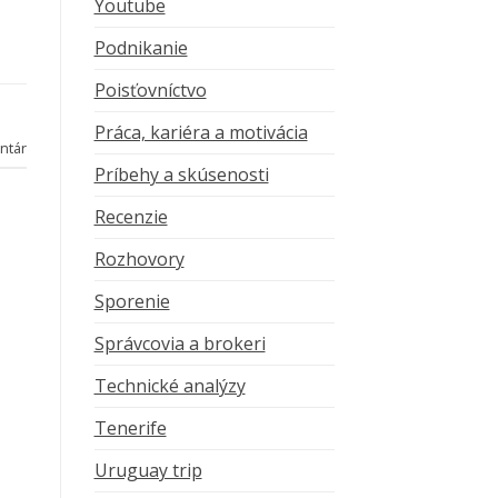
Youtube
Podnikanie
Poisťovníctvo
Práca, kariéra a motivácia
ntár
Príbehy a skúsenosti
Recenzie
Rozhovory
Sporenie
Správcovia a brokeri
Technické analýzy
Tenerife
Uruguay trip