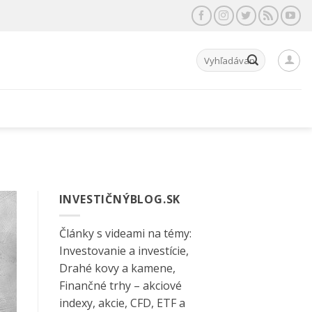
Hľadať:
INVESTIČNÝBLOG.SK
Články s videami na témy:
Investovanie a investície,
Drahé kovy a kamene,
Finančné trhy – akciové
indexy, akcie, CFD, ETF a