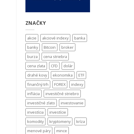
ZNAČKY
akcie
akciové indexy
banka
banky
Bitcoin
broker
burza
cena striebra
cena zlata
CFD
dolár
drahé kovy
ekonomika
ETF
finančný trh
FOREX
indexy
inflácia
investičné striebro
investičné zlato
investovanie
investícia
investície
komodity
kryptomeny
kríza
menové páry
mince