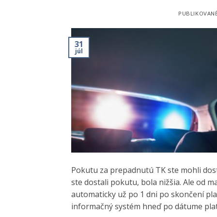
PUBLIKOVAN
31
júl
Pokutu za prepadnutú TK ste mohli dosta
ste dostali pokutu, bola nižšia. Ale od 
automaticky už po 1 dni po skončení pl
informačný systém hneď po dátume plat