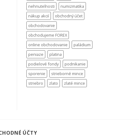
nehnuteľnosti
numizmatika
nákup akcií
obchodný účet
obchodovanie
obchodujeme FOREX
online obchodovanie
paládium
peniaze
platina
podielové fondy
podnikanie
sporenie
strieborné mince
striebro
zlato
zlaté mince
CHODNÉ ÚČTY