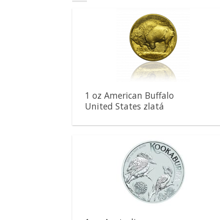
Pridať k
obľúbeným
1 oz American Buffalo
United States zlatá
minca
Pridať k
obľúbeným