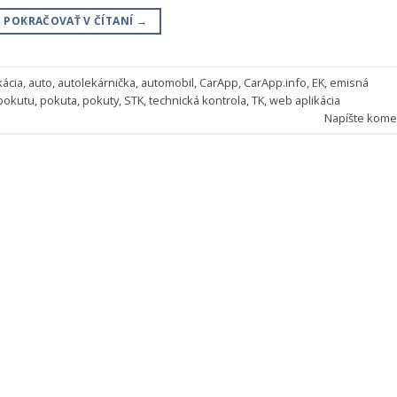
POKRAČOVAŤ V ČÍTANÍ
→
kácia
,
auto
,
autolekárnička
,
automobil
,
CarApp
,
CarApp.info
,
EK
,
emisná
 pokutu
,
pokuta
,
pokuty
,
STK
,
technická kontrola
,
TK
,
web aplikácia
Napíšte kome