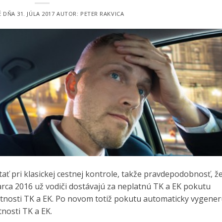
É DŇA
31. JÚLA 2017
AUTOR:
PETER RAKVICA
ť pri klasickej cestnej kontrole, takže pravdepodobnosť, ž
marca 2016 už vodiči dostávajú za neplatnú TK a EK pokutu
atnosti TK a EK. Po novom totiž pokutu automaticky vygener
nosti TK a EK.