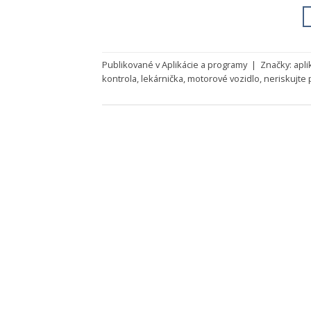
Publikované v
Aplikácie a programy
|
Značky:
apli
kontrola
,
lekárnička
,
motorové vozidlo
,
neriskujte