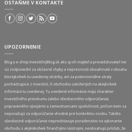
OSTAŇME V KONTAKTE
UPOZORNENIE
Blog a e-shop InvestičnýBlog.sk ako aj ich majiteľ a prevádzkovateľ nie
sú zodpovední za občasné chyby a nepresnosti obsiahnuté v obsahu
ktorejkoľvek tu uvedenej stránky, ani za potencionálne straty
pochádzajúce z investícií, či obchodov založených na akejkoľvek
informácii tu uvedenej. Tu uvedené informácie majú charakter
investičného prieskumu (alebo všeobecného odporúčania)
pripraveného vývojármi a zamestnancami spoločnosti, pričom tieto sa
nepovažujú za odporúčanie vhodné pre konkrétnu osobu. Takéto
všeobecné odporúčanie nepredstavuje poradenstvo na vykonanie
obchodu s akýmikoľvek finančnými nástrojmi, neobsahujú prísľub, že