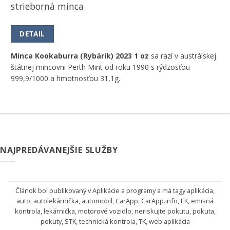
strieborná minca
DETAIL
Minca Kookaburra (Rybárik) 2023 1 oz
sa razí v austrálskej
štátnej mincovni Perth Mint od roku 1990 s rýdzosťou
999,9/1000 a hmotnosťou 31,1g.
NAJPREDÁVANEJŠIE SLUŽBY
Článok bol publikovaný v
Aplikácie a programy
a má tagy
aplikácia
,
auto
,
autolekárnička
,
automobil
,
CarApp
,
CarApp.info
,
EK
,
emisná
kontrola
,
lekárnička
,
motorové vozidlo
,
neriskujte pokutu
,
pokuta
,
pokuty
,
STK
,
technická kontrola
,
TK
,
web aplikácia