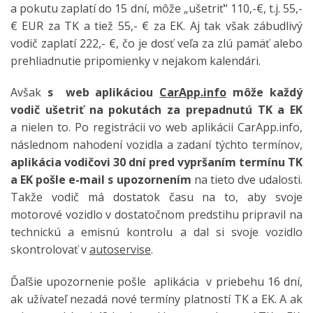
a pokutu zaplatí do 15 dní, môže „ušetriť“ 110,-€, t.j. 55,-
€ EUR za TK a tiež 55,- € za EK. Aj tak však zábudlivý
vodič zaplatí 222,- €, čo je dosť veľa za zlú pamäť alebo
prehliadnutie pripomienky v nejakom kalendári.
Avšak
s web aplikáciou
CarApp.info
môže každý
vodič ušetriť na pokutách za prepadnutú TK a EK
a nielen to. Po registrácii vo web aplikácii CarApp.info,
následnom nahodení vozidla a zadaní týchto termínov,
aplikácia vodičovi 30 dní pred vypršaním termínu TK
a EK pošle e-mail s upozornením
na tieto dve udalosti.
Takže vodič má dostatok času na to, aby svoje
motorové vozidlo v dostatočnom predstihu pripravil na
technickú a emisnú kontrolu a dal si svoje vozidlo
skontrolovať v
autoservise
.
Ďaľšie upozornenie pošle aplikácia v priebehu 16 dní,
ak užívateľ nezadá nové termíny platností TK a EK. A ak