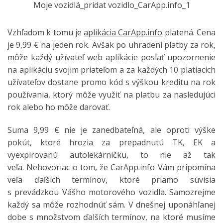
Moje vozidlá_pridat vozidlo_CarApp.info_1
Vzhľadom k tomu je
aplikácia CarApp.info
platená. Cena
je 9,99 € na jeden rok. Avšak po uhradení platby za rok,
môže každý užívateľ web aplikácie poslať upozornenie
na aplikáciu svojim priateľom a za každých 10 platiacich
užívateľov dostane promo kód s výškou kreditu na rok
používania, ktorý môže využiť na platbu za nasledujúci
rok alebo ho môže darovať.
Suma 9,99 € nie je zanedbateľná, ale oproti výške
pokút, ktoré hrozia za prepadnutú TK, EK a
vyexpirovanú autolekárničku, to nie až tak
veľa. Nehovoriac o tom, že CarApp.info Vám pripomína
veľa ďaľších termínov, ktoré priamo súvisia
s prevádzkou Vášho motorového vozidla. Samozrejme
každý sa môže rozhodnúť sám. V dnešnej uponáhľanej
dobe s množstvom ďalších termínov, na ktoré musíme