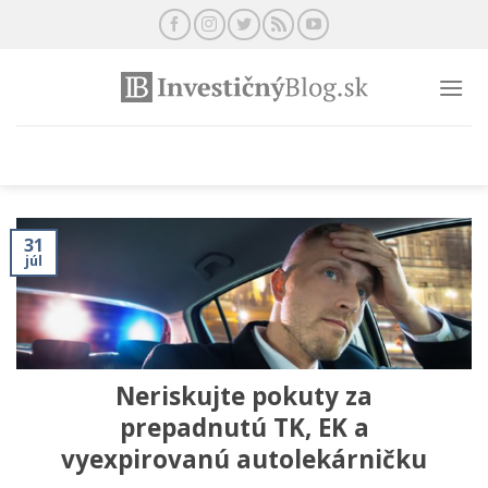
Preskočiť
na
obsah
31
júl
Neriskujte pokuty za
prepadnutú TK, EK a
vyexpirovanú autolekárničku