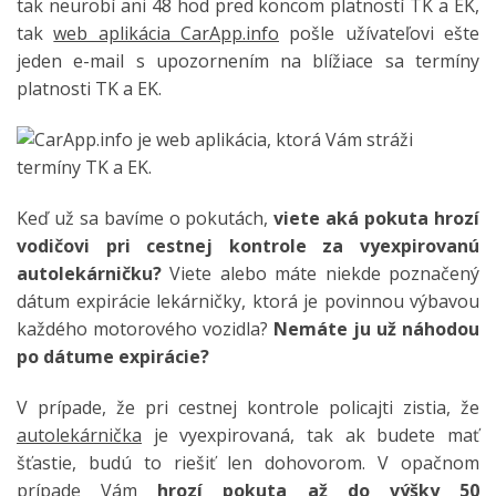
tak neurobí ani 48 hod pred koncom platností TK a EK,
tak
web aplikácia CarApp.info
pošle užívateľovi ešte
jeden e-mail s upozornením na blížiace sa termíny
platnosti TK a EK.
Keď už sa bavíme o pokutách,
viete aká pokuta hrozí
vodičovi pri cestnej kontrole za vyexpirovanú
autolekárničku?
Viete alebo máte niekde poznačený
dátum expirácie lekárničky, ktorá je povinnou výbavou
každého motorového vozidla?
Nemáte ju už náhodou
po dátume expirácie?
V prípade, že pri cestnej kontrole policajti zistia, že
autolekárnička
je vyexpirovaná, tak ak budete mať
šťastie, budú to riešiť len dohovorom. V opačnom
prípade Vám
hrozí pokuta až do výšky 50