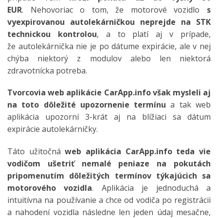
EUR
. Nehovoriac o tom, že motorové vozidlo
s
vyexpirovanou autolekárničkou neprejde na STK
technickou kontrolou
, a to platí aj v prípade,
že autolekárnička nie je po dátume expirácie, ale v nej
chýba niektorý z modulov alebo len niektorá
zdravotnícka potreba.
Tvorcovia web aplikácie CarApp.info však mysleli aj
na toto dôležité upozornenie termínu
a tak web
aplikácia upozorní 3-krát aj na blížiaci sa dátum
expirácie autolekárničky.
Táto užitočná
web aplikácia CarApp.info teda vie
vodičom ušetriť nemalé peniaze na pokutách
pripomenutím dôležitých termínov týkajúcich sa
motorového vozidla
. Aplikácia je jednoduchá a
intuitívna na používanie a chce od vodiča po registrácii
a nahodení vozidla následne len jeden údaj mesačne,