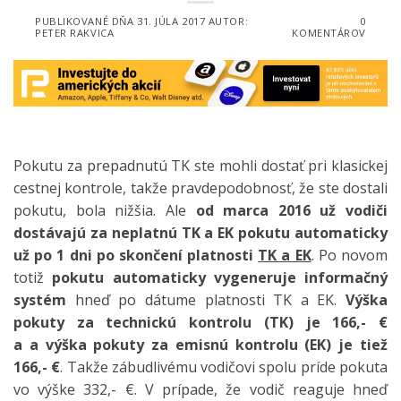
PUBLIKOVANÉ DŇA
31. JÚLA 2017
AUTOR:
0
PETER RAKVICA
KOMENTÁROV
Pokutu za prepadnutú TK ste mohli dostať pri klasickej
cestnej kontrole, takže pravdepodobnosť, že ste dostali
pokutu, bola nižšia. Ale
od marca 2016 už vodiči
dostávajú za neplatnú TK a EK pokutu automaticky
už po 1 dni po skončení platnosti
TK a EK
. Po novom
totiž
pokutu automaticky vygeneruje informačný
systém
hneď po dátume platnosti TK a EK.
Výška
pokuty za technickú kontrolu (TK) je 166,- €
a a výška pokuty za emisnú kontrolu (EK) je tiež
166,- €
. Takže zábudlivému vodičovi spolu príde pokuta
vo výške 332,- €. V prípade, že vodič reaguje hneď