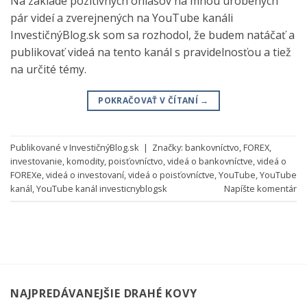
Na základe pozitívnych ohlasov na mnou urobených
pár videí a zverejnených na YouTube kanáli
InvestičnýBlog.sk som sa rozhodol, že budem natáčať a
publikovať videá na tento kanál s pravidelnosťou a tiež
na určité témy.
POKRAČOVAŤ V ČÍTANÍ
→
Publikované v
InvestičnýBlog.sk
|
Značky:
bankovníctvo
,
FOREX
,
investovanie
,
komodity
,
poisťovníctvo
,
videá o bankovníctve
,
videá o
FOREXe
,
videá o investovaní
,
videá o poisťovníctve
,
YouTube
,
YouTube
kanál
,
YouTube kanál investicnyblogsk
Napíšte komentár
NAJPREDÁVANEJŠIE DRAHÉ KOVY