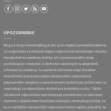
UPOZORNENIE
Blog a e-shop InvestičnýBlog.sk ako aj ich majiteľ a prevádzkovateľ nie
sú zodpovední za občasné chyby a nepresnosti obsiahnuté v obsahu
ktorejkoľvek tu uvedenej stránky, ani za potencionálne straty
pochádzajúce z investícií, či obchodov založených na akejkoľvek
informácii tu uvedenej. Tu uvedené informácie majú charakter
investičného prieskumu (alebo všeobecného odporúčania)
pripraveného vývojármi a zamestnancami spoločnosti, pričom tieto sa
nepovažujú za odporúčanie vhodné pre konkrétnu osobu. Takéto
všeobecné odporúčanie nepredstavuje poradenstvo na vykonanie
obchodu s akýmikoľvek finančnými nástrojmi, neobsahujú prísľub, že
by sa cieľ týchto všeobecných odporúčaní mohol naplniť, prípadne, že