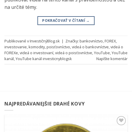
na určité témy.
POKRAČOVAŤ V ČÍTANÍ
→
Publikované v
InvestičnýBlog.sk
|
Značky:
bankovníctvo
,
FOREX
,
investovanie
,
komodity
,
poisťovníctvo
,
videá o bankovníctve
,
videá o
FOREXe
,
videá o investovaní
,
videá o poisťovníctve
,
YouTube
,
YouTube
kanál
,
YouTube kanál investicnyblogsk
Napíšte komentár
NAJPREDÁVANEJŠIE DRAHÉ KOVY
Pridať k