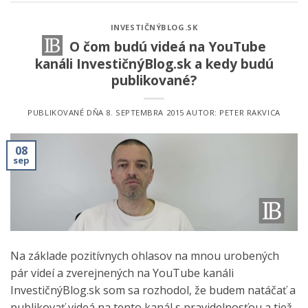
INVESTIČNÝBLOG.SK
O čom budú videá na YouTube
kanáli InvestičnýBlog.sk a kedy budú
publikované?
PUBLIKOVANÉ DŇA
8. SEPTEMBRA 2015
AUTOR:
PETER RAKVICA
08
sep
Na základe pozitívnych ohlasov na mnou urobených
pár videí a zverejnených na YouTube kanáli
InvestičnýBlog.sk som sa rozhodol, že budem natáčať a
publikovať videá na tento kanál s pravidelnosťou a tiež