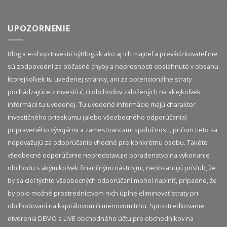
UPOZORNENIE
Blog a e-shop InvestičnýBlog.sk ako aj ich majiteľ a prevádzkovateľ nie
sú zodpovední za občasné chyby a nepresnosti obsiahnuté v obsahu
ktorejkoľvek tu uvedenej stránky, ani za potencionálne straty
pochádzajúce z investícií, či obchodov založených na akejkoľvek
informácii tu uvedenej. Tu uvedené informácie majú charakter
investičného prieskumu (alebo všeobecného odporúčania)
pripraveného vývojármi a zamestnancami spoločnosti, pričom tieto sa
nepovažujú za odporúčanie vhodné pre konkrétnu osobu. Takéto
všeobecné odporúčanie nepredstavuje poradenstvo na vykonanie
obchodu s akýmikoľvek finančnými nástrojmi, neobsahujú prísľub, že
by sa cieľ týchto všeobecných odporúčaní mohol naplniť, prípadne, že
by bolo možné prostredníctvom nich úplne eliminovať straty pri
obchodovaní na kapitálovom či menovom trhu. Sprostredkovanie
otvorenia DEMO a LIVE obchodného účtu pre obchodníkov na