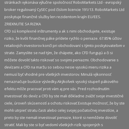
stránkach vykonáva výlučne spoločnosť RoboMarkets Ltd - evropský
broker regulovaný CySEC pod číslom licencie 191/13. RoboMarkets Ltd
poskytuje finančné služby len rezidentom krajín EU/EES.
ZRIEKNUTIE SA RIZIKA
CFD sú komplexné inštrumenty a ak s nimi obchodujete, existuje
riziko, že kvôli finančnej páke prídete rychlo o peniaze. 67.85% účtov
retailových investorov končí pri obchodovaní s týmto poskytovateľom v
strate. Zamyslite se nad tým, že chápete, ako CFD fungujú a či si
môžete dovoliť takto riskovať so svojimi peniazmi. Obchodovanie s
devízami a CFD na maržu so sebou nesie vysokú mieru rizika a
nemusí byť vhodné pre všetkých investorov. Minulá výkonnosť
nenaznačuje budúce výsledky.​ Akýkoľvek vysoký stupeň pákového
efektu môže pracovať proti vám aj pre vás. Pred rozhodnutím
investovať do devíz a CFD by ste mali dôkladne zvážiť svoje investičné
ciele, úroveň skúseností a ochotu riskovať.​ Existuje možnosť, že by ste
mohli utrpieť stratu časti alebo celej svojej počiatočnej investície, a
preto by ste nemali investovať peniaze, ktoré si nemôžete dovoliť
stratiť. Mali by ste si byť vedomí všetkých rizík spojených s