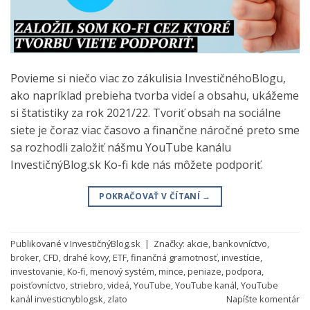
Povieme si niečo viac zo zákulisia InvestičnéhoBlogu,
ako napríklad prebieha tvorba videí a obsahu, ukážeme
si štatistiky za rok 2021/22. Tvoriť obsah na sociálne
siete je čoraz viac časovo a finančne náročné preto sme
sa rozhodli založiť nášmu YouTube kanálu
InvestičnýBlog.sk Ko-fi kde nás môžete podporiť.
POKRAČOVAŤ V ČÍTANÍ
→
Publikované v
InvestičnýBlog.sk
|
Značky:
akcie
,
bankovníctvo
,
broker
,
CFD
,
drahé kovy
,
ETF
,
finančná gramotnosť
,
investície
,
investovanie
,
Ko-fi
,
menový systém
,
mince
,
peniaze
,
podpora
,
poisťovníctvo
,
striebro
,
videá
,
YouTube
,
YouTube kanál
,
YouTube
kanál investicnyblogsk
,
zlato
Napíšte komentár