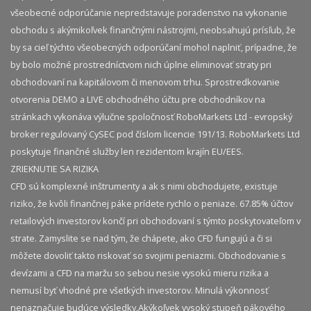
všeobecné odporúčanie nepredstavuje poradenstvo na vykonanie
obchodu s akýmikoľvek finančnými nástrojmi, neobsahujú prísľub, že
by sa cieľ týchto všeobecných odporúčaní mohol naplniť, prípadne, že
by bolo možné prostredníctvom nich úplne eliminovať straty pri
obchodovaní na kapitálovom či menovom trhu. Sprostredkovanie
otvorenia DEMO a LIVE obchodného účtu pre obchodníkov na
stránkach vykonáva výlučne spoločnosť RoboMarkets Ltd - evropský
broker regulovaný CySEC pod číslom licencie 191/13. RoboMarkets Ltd
poskytuje finančné služby len rezidentom krajín EU/EES.
ZRIEKNUTIE SA RIZIKA
CFD sú komplexné inštrumenty a ak s nimi obchodujete, existuje
riziko, že kvôli finančnej páke prídete rychlo o peniaze. 67.85% účtov
retailových investorov končí pri obchodovaní s týmto poskytovateľom v
strate. Zamyslite se nad tým, že chápete, ako CFD fungujú a či si
môžete dovoliť takto riskovať so svojimi peniazmi. Obchodovanie s
devízami a CFD na maržu so sebou nesie vysokú mieru rizika a
nemusí byť vhodné pre všetkých investorov. Minulá výkonnosť
nenaznačuje budúce výsledky.​ Akýkoľvek vysoký stupeň pákového