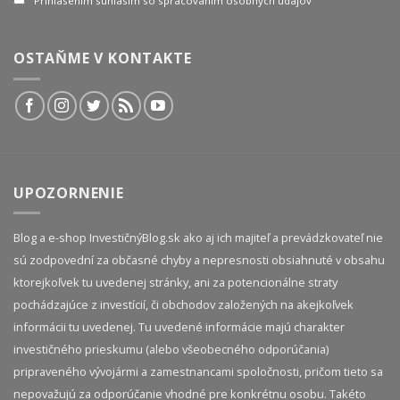
Prihlásením súhlasím so spracovaním osobných údajov
OSTAŇME V KONTAKTE
UPOZORNENIE
Blog a e-shop InvestičnýBlog.sk ako aj ich majiteľ a prevádzkovateľ nie
sú zodpovední za občasné chyby a nepresnosti obsiahnuté v obsahu
ktorejkoľvek tu uvedenej stránky, ani za potencionálne straty
pochádzajúce z investícií, či obchodov založených na akejkoľvek
informácii tu uvedenej. Tu uvedené informácie majú charakter
investičného prieskumu (alebo všeobecného odporúčania)
pripraveného vývojármi a zamestnancami spoločnosti, pričom tieto sa
nepovažujú za odporúčanie vhodné pre konkrétnu osobu. Takéto