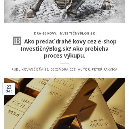
DRAHÉ KOVY
,
INVESTIČNÝBLOG.SK
Ako predať drahé kovy cez e-shop
InvestičnýBlog.sk? Ako prebieha
proces výkupu.
PUBLIKOVANÉ DŇA
23. DECEMBRA 2021
AUTOR:
PETER RAKVICA
23
dec