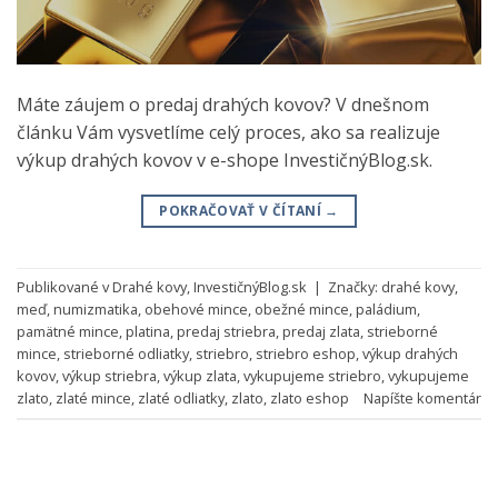
Máte záujem o predaj drahých kovov? V dnešnom
článku Vám vysvetlíme celý proces, ako sa realizuje
výkup drahých kovov v e-shope InvestičnýBlog.sk.
POKRAČOVAŤ V ČÍTANÍ
→
Publikované v
Drahé kovy
,
InvestičnýBlog.sk
|
Značky:
drahé kovy
,
meď
,
numizmatika
,
obehové mince
,
obežné mince
,
paládium
,
pamätné mince
,
platina
,
predaj striebra
,
predaj zlata
,
strieborné
mince
,
strieborné odliatky
,
striebro
,
striebro eshop
,
výkup drahých
kovov
,
výkup striebra
,
výkup zlata
,
vykupujeme striebro
,
vykupujeme
zlato
,
zlaté mince
,
zlaté odliatky
,
zlato
,
zlato eshop
Napíšte komentár