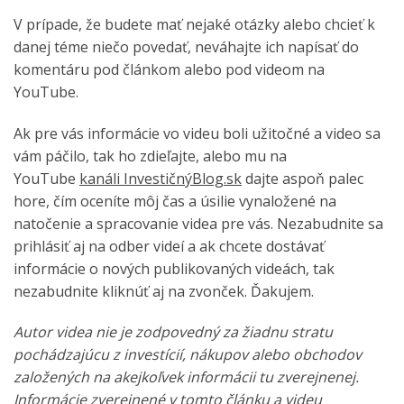
V prípade, že budete mať nejaké otázky alebo chcieť k
danej téme niečo povedať, neváhajte ich napísať do
komentáru pod článkom alebo pod videom na
YouTube.
Ak pre vás informácie vo videu boli užitočné a video sa
vám páčilo, tak ho zdieľajte, alebo mu na
YouTube
kanáli InvestičnýBlog.sk
dajte aspoň palec
hore, čím oceníte môj čas a úsilie vynaložené na
natočenie a spracovanie videa pre vás. Nezabudnite sa
prihlásiť aj na odber videí a ak chcete dostávať
informácie o nových publikovaných videách, tak
nezabudnite kliknúť aj na zvonček. Ďakujem.
Autor videa nie je zodpovedný za žiadnu stratu
pochádzajúcu z investícií, nákupov alebo obchodov
založených na akejkoľvek informácii tu zverejnenej.
Informácie zverejnené v tomto článku a videu