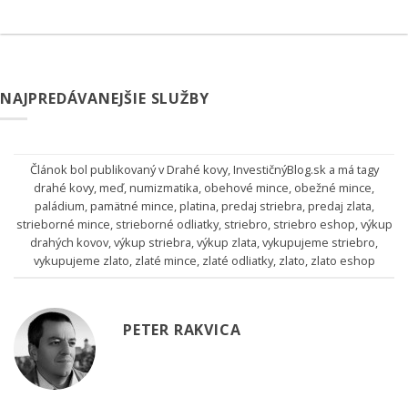
NAJPREDÁVANEJŠIE SLUŽBY
Článok bol publikovaný v
Drahé kovy
,
InvestičnýBlog.sk
a má tagy
drahé kovy
,
meď
,
numizmatika
,
obehové mince
,
obežné mince
,
paládium
,
pamätné mince
,
platina
,
predaj striebra
,
predaj zlata
,
strieborné mince
,
strieborné odliatky
,
striebro
,
striebro eshop
,
výkup
drahých kovov
,
výkup striebra
,
výkup zlata
,
vykupujeme striebro
,
vykupujeme zlato
,
zlaté mince
,
zlaté odliatky
,
zlato
,
zlato eshop
PETER RAKVICA