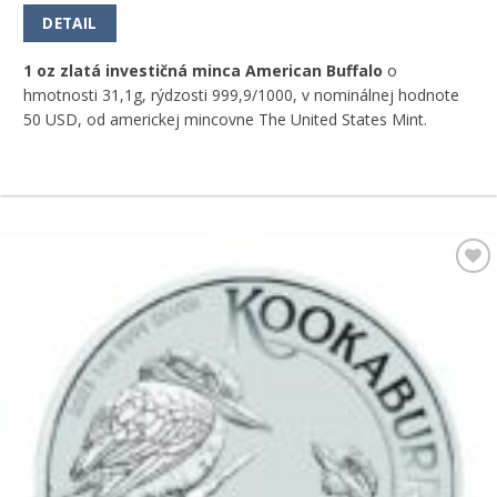
DETAIL
1 oz zlatá investičná minca American Buffalo
o
hmotnosti 31,1g, rýdzosti 999,9/1000, v nominálnej hodnote
50 USD, od americkej mincovne The United States Mint.
Pridať k
obľúbeným