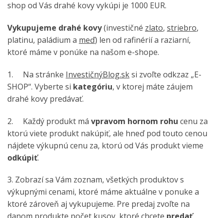
shop od Vás drahé kovy vykúpi je 1000 EUR.
Vykupujeme drahé kovy
(investičné
zlato
,
striebro
,
platinu, paládium a
meď
) len od rafinérií a raziarní,
ktoré máme v ponúke na našom e-shope.
1. Na stránke
InvestičnýBlog.sk
si zvoľte odkzaz „E-
SHOP“. Vyberte si
kategóriu
, v ktorej máte záujem
drahé kovy predávať.
2. Každý produkt má
vpravom hornom rohu
cenu za
ktorú viete produkt nakúpiť, ale hneď pod touto cenou
nájdete výkupnú cenu za, ktorú od Vás produkt vieme
odkúpiť
.
3. Zobrazí sa Vám zoznam, všetkých produktov s
výkupnými cenami, ktoré máme aktuálne v ponuke a
ktoré zároveň aj vykupujeme. Pre predaj zvoľte na
danom produkte počet kusov, ktoré chcete
predať
.