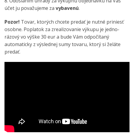
8. Odoslaním úhrady za výkupnú objednávku na Váš
účet ju považujeme za
vybavenú
.
Pozor!
Tovar, ktorých chcete predať je nutné priniesť
osobne. Poplatok za zrealizovanie výkupu je jedno-
rázový vo výške 30 eur a bude Vám odpočítaný
automaticky z výslednej sumy tovaru, ktorý si želáte
predať.