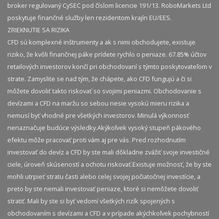
broker regulovaný CySEC pod číslom licencie 191/13. RoboMarkets Ltd
poskytuje finančné služby len rezidentom krajín EU/EES.
ZRIEKNUTIE SA RIZIKA
CFD sú komplexné inštrumenty a ak s nimi obchodujete, existuje
riziko, že kvôli finančnej páke prídete rychlo o peniaze. 67.85% účtov
retailových investorov končí pri obchodovaní s týmto poskytovateľom v
strate. Zamyslite se nad tým, že chápete, ako CFD fungujú a či si
môžete dovoliť takto riskovať so svojimi peniazmi. Obchodovanie s
devízami a CFD na maržu so sebou nesie vysokú mieru rizika a
nemusí byť vhodné pre všetkých investorov. Minulá výkonnosť
nenaznačuje budúce výsledky.​ Akýkoľvek vysoký stupeň pákového
efektu môže pracovať proti vám aj pre vás. Pred rozhodnutím
investovať do devíz a CFD by ste mali dôkladne zvážiť svoje investičné
ciele, úroveň skúseností a ochotu riskovať.​ Existuje možnosť, že by ste
mohli utrpieť stratu časti alebo celej svojej počiatočnej investície, a
preto by ste nemali investovať peniaze, ktoré si nemôžete dovoliť
stratiť. Mali by ste si byť vedomí všetkých rizík spojených s
obchodovaním s devízami a CFD a v prípade akýchkoľvek pochybností