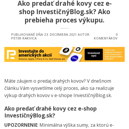
Ako predať drahé kovy cez e-
shop InvestičnýBlog.sk? Ako
prebieha proces výkupu.
PUBLIKOVANÉ DŇA
23. DECEMBRA 2021
AUTOR:
0
PETER RAKVICA
KOMENTÁROV
Máte záujem o predaj drahých kovov? V dnešnom
článku Vám vysvetlíme celý proces, ako sa realizuje
výkup drahých kovov v e-shope InvestičnýBlog.sk.
Ako predať drahé kovy cez e-shop
InvestičnýBlog.sk?
UPOZORNENIE
: Minimálna výška sumy, za ktorú e-