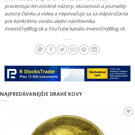
prezentujú len osobné názory, skúsenosti a poznatky
autora článku a videa a nepovažujú sa za odporúčania
pre konkrétnu osobu alebo návštevníka
InvestičnýBlog.sk a YouTube kanálu InvestičnýBlog.sk.
NAJPREDÁVANEJŠIE DRAHÉ KOVY
Pridať k
obľúbeným