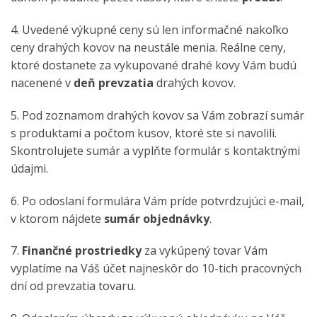
4. Uvedené výkupné ceny sú len informačné nakoľko
ceny drahých kovov na neustále menia. Reálne ceny,
ktoré dostanete za vykupované drahé kovy Vám budú
nacenené v
deň prevzatia
drahých kovov.
5. Pod zoznamom drahých kovov sa Vám zobrazí sumár
s produktami a počtom kusov, ktoré ste si navolili.
Skontrolujete sumár a vyplňte formulár s kontaktnými
údajmi.
6. Po odoslaní formulára Vám príde potvrdzujúci e-mail,
v ktorom nájdete
sumár objednávky
.
7.
Finančné prostriedky
za vykúpený tovar Vám
vyplatíme na Váš účet najneskôr do 10-tich pracovných
dní od prevzatia tovaru.