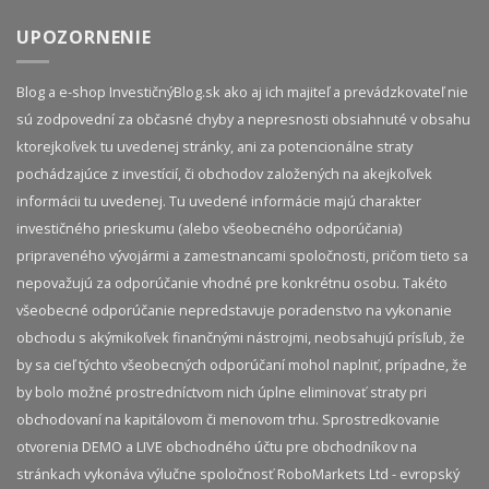
UPOZORNENIE
Blog a e-shop InvestičnýBlog.sk ako aj ich majiteľ a prevádzkovateľ nie
sú zodpovední za občasné chyby a nepresnosti obsiahnuté v obsahu
ktorejkoľvek tu uvedenej stránky, ani za potencionálne straty
pochádzajúce z investícií, či obchodov založených na akejkoľvek
informácii tu uvedenej. Tu uvedené informácie majú charakter
investičného prieskumu (alebo všeobecného odporúčania)
pripraveného vývojármi a zamestnancami spoločnosti, pričom tieto sa
nepovažujú za odporúčanie vhodné pre konkrétnu osobu. Takéto
všeobecné odporúčanie nepredstavuje poradenstvo na vykonanie
obchodu s akýmikoľvek finančnými nástrojmi, neobsahujú prísľub, že
by sa cieľ týchto všeobecných odporúčaní mohol naplniť, prípadne, že
by bolo možné prostredníctvom nich úplne eliminovať straty pri
obchodovaní na kapitálovom či menovom trhu. Sprostredkovanie
otvorenia DEMO a LIVE obchodného účtu pre obchodníkov na
stránkach vykonáva výlučne spoločnosť RoboMarkets Ltd - evropský