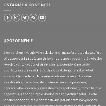
OSTAŇME V KONTAKTE
UPOZORNENIE
Blog a e-shop InvestičnýBlog.sk ako aj ich majiteľ a prevádzkovateľ nie
sú zodpovední za občasné chyby a nepresnosti obsiahnuté v obsahu
ktorejkoľvek tu uvedenej stránky, ani za potencionálne straty
pochádzajúce z investícií, či obchodov založených na akejkoľvek
informácii tu uvedenej. Tu uvedené informácie majú charakter
investičného prieskumu (alebo všeobecného odporúčania)
pripraveného vývojármi a zamestnancami spoločnosti, pričom tieto sa
nepovažujú za odporúčanie vhodné pre konkrétnu osobu. Takéto
všeobecné odporúčanie nepredstavuje poradenstvo na vykonanie
obchodu s akýmikoľvek finančnými nástrojmi, neobsahujú prísľub, že