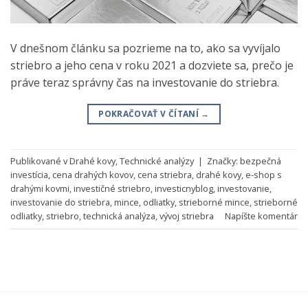
V dnešnom článku sa pozrieme na to, ako sa vyvíjalo
striebro a jeho cena v roku 2021 a dozviete sa, prečo je
práve teraz správny čas na investovanie do striebra.
POKRAČOVAŤ V ČÍTANÍ
→
Publikované v
Drahé kovy
,
Technické analýzy
|
Značky:
bezpečná
investícia
,
cena drahých kovov
,
cena striebra
,
drahé kovy
,
e-shop s
drahými kovmi
,
investičné striebro
,
investicnyblog
,
investovanie
,
investovanie do striebra
,
mince
,
odliatky
,
strieborné mince
,
strieborné
odliatky
,
striebro
,
technická analýza
,
vývoj striebra
Napíšte komentár