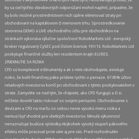
by sa cieľ týchto všeobecných odporúčaní mohol naplniť, prípadne, že
by bolo možné prostredníctvom nich úplne eliminovať straty pri
obchodovaní na kapitálovom či menovom trhu. Sprostredkovanie
otvorenia DEMO a LIVE obchodného účtu pre obchodníkov na
stránkach vykonáva výlučne spoločnosť RoboMarkets Ltd - evropský
broker regulovaný CySEC pod číslom licencie 191/13. RoboMarkets Ltd
poskytuje finančné služby len rezidentom krajín EU/EES.
ZRIEKNUTIE SA RIZIKA
CFD sú komplexné inštrumenty a ak s nimi obchodujete, existuje
riziko, že kvôli finančnej páke prídete rychlo o peniaze. 67.85% účtov
retailových investorov končí pri obchodovaní s týmto poskytovateľom v
strate. Zamyslite se nad tým, že chápete, ako CFD fungujú a či si
môžete dovoliť takto riskovať so svojimi peniazmi. Obchodovanie s
devízami a CFD na maržu so sebou nesie vysokú mieru rizika a
nemusí byť vhodné pre všetkých investorov. Minulá výkonnosť
nenaznačuje budúce výsledky.​ Akýkoľvek vysoký stupeň pákového
efektu môže pracovať proti vám aj pre vás. Pred rozhodnutím