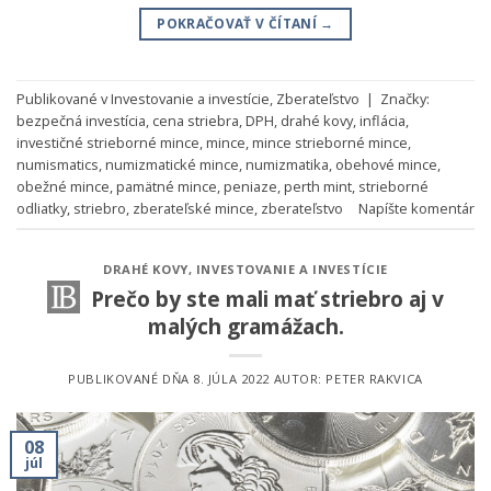
POKRAČOVAŤ V ČÍTANÍ
→
Publikované v
Investovanie a investície
,
Zberateľstvo
|
Značky:
bezpečná investícia
,
cena striebra
,
DPH
,
drahé kovy
,
inflácia
,
investičné strieborné mince
,
mince
,
mince strieborné mince
,
numismatics
,
numizmatické mince
,
numizmatika
,
obehové mince
,
obežné mince
,
pamätné mince
,
peniaze
,
perth mint
,
strieborné
odliatky
,
striebro
,
zberateľské mince
,
zberateľstvo
Napíšte komentár
DRAHÉ KOVY
,
INVESTOVANIE A INVESTÍCIE
Prečo by ste mali mať striebro aj v
malých gramážach.
PUBLIKOVANÉ DŇA
8. JÚLA 2022
AUTOR:
PETER RAKVICA
08
júl