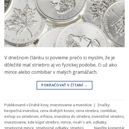
V dnešnom článku si povieme prečo si myslím, že je
dôležité mať striebro aj vo fyzickej podobe, či už ako
mince alebo combibar v malých gramážach.
POKRAČOVAŤ V ČÍTANÍ
→
Publikované v
Drahé kovy
,
Investovanie a investície
|
Značky:
bezpečná investícia
,
cena drahých kovov
,
cena striebra
,
combibar
,
eshop so striebrom
,
inflácia
,
investícia do striebra
,
investičné striebro
,
investovanie
,
kde kúpiť striebro
,
mince
,
noah´s ark
,
odliatky
,
strieborné mince
,
strieborné odliatky
,
striebro
Napíšte komentár