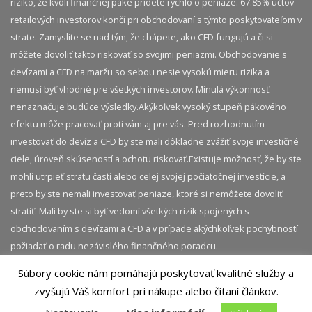
riziko, že kvôli finančnej páke prídete rychlo o peniaze. 67.85% účtov
retailových investorov končí pri obchodovaní s týmto poskytovateľom v
strate. Zamyslite se nad tým, že chápete, ako CFD fungujú a či si
môžete dovoliť takto riskovať so svojimi peniazmi. Obchodovanie s
devízami a CFD na maržu so sebou nesie vysokú mieru rizika a
nemusí byť vhodné pre všetkých investorov. Minulá výkonnosť
nenaznačuje budúce výsledky.​ Akýkoľvek vysoký stupeň pákového
efektu môže pracovať proti vám aj pre vás. Pred rozhodnutím
investovať do devíz a CFD by ste mali dôkladne zvážiť svoje investičné
ciele, úroveň skúseností a ochotu riskovať.​ Existuje možnosť, že by ste
mohli utrpieť stratu časti alebo celej svojej počiatočnej investície, a
preto by ste nemali investovať peniaze, ktoré si nemôžete dovoliť
stratiť. Mali by ste si byť vedomí všetkých rizík spojených s
obchodovaním s devízami a CFD a v prípade akýchkoľvek pochybností
požiadať o radu nezávislého finančného poradcu.
Súbory cookie nám pomáhajú poskytovať kvalitné služby a
© 2026 InvestičnýBlog.sk | Všetky práva vyhradené.
zvyšujú Váš komfort pri nákupe alebo čítaní článkov.
Akékoľvek kopírovanie obsahu tejto stránky je bez