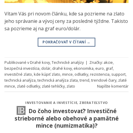
Vítam Vás pri novom článku, kde sa pozrieme na zlato
jeho správanie a vývoj ceny za posledné týždne. Takisto
sa pozrieme aj na graf euro/dolár.
POKRAČOVAŤ V ČÍTANÍ
→
Publikované v
Drahé kovy
,
Technické analýzy
|
Značky:
akcie
,
bezpečná investícia
,
dolár
,
drahé kovy
,
ekonomika
,
euro
,
graf
,
investičné zlato
,
kde kúpiť zlato
,
mince
,
odliatky
,
rezistencia
,
support
,
technická analýza
,
technická analýza zlata
,
trend
,
trendové čiary
,
zlaté
mince
,
zlaté odliatky
,
zlaté tehličky
,
zlato
Napíšte komentár
INVESTOVANIE A INVESTÍCIE
,
ZBERATEĽSTVO
Do čoho investovať? Investičné
strieborné alebo obehové a pamätné
mince (numizmatika)?