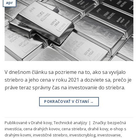
apr
V dnešnom článku sa pozrieme na to, ako sa vyvíjalo
striebro a jeho cena v roku 2021 a dozviete sa, prečo je
práve teraz správny čas na investovanie do striebra.
POKRAČOVAŤ V ČÍTANÍ
→
Publikované v
Drahé kovy
,
Technické analýzy
|
Značky:
bezpečná
investícia
,
cena drahých kovov
,
cena striebra
,
drahé kovy
,
e-shop s
drahými kovmi
,
investičné striebro
,
investicnyblog
,
investovanie
,