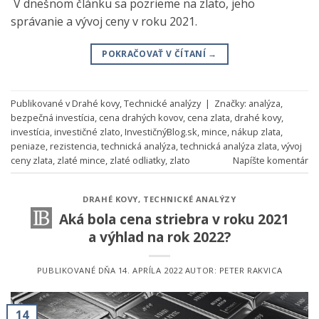
V dnešnom článku sa pozrieme na zlato, jeho
správanie a vývoj ceny v roku 2021.
POKRAČOVAŤ V ČÍTANÍ
→
Publikované v
Drahé kovy
,
Technické analýzy
|
Značky:
analýza
,
bezpečná investícia
,
cena drahých kovov
,
cena zlata
,
drahé kovy
,
investícia
,
investičné zlato
,
InvestičnýBlog.sk
,
mince
,
nákup zlata
,
peniaze
,
rezistencia
,
technická analýza
,
technická analýza zlata
,
vývoj
ceny zlata
,
zlaté mince
,
zlaté odliatky
,
zlato
Napíšte komentár
DRAHÉ KOVY
,
TECHNICKÉ ANALÝZY
Aká bola cena striebra v roku 2021
a výhlad na rok 2022?
PUBLIKOVANÉ DŇA
14. APRÍLA 2022
AUTOR:
PETER RAKVICA
14