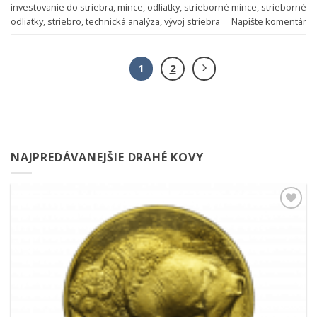
investovanie do striebra
,
mince
,
odliatky
,
strieborné mince
,
strieborné
odliatky
,
striebro
,
technická analýza
,
vývoj striebra
Napíšte komentár
1
2
NAJPREDÁVANEJŠIE DRAHÉ KOVY
Pridať k
obľúbeným