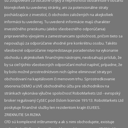
sú zodpovední za občasné chyby a nepresnosti obsiahnuté v obsahu
ktorejkoľvek tu uvedenej stránky, ani za potencionálne straty
pochádzajúce z investícií, či obchodov založených na akejkoľvek
informácii tu uvedenej. Tu uvedené informácie majú charakter
investičného prieskumu (alebo všeobecného odporúčania)
pripraveného vývojármi a zamestnancami spoločnosti, pričom tieto sa
nepovažujú za odporúčanie vhodné pre konkrétnu osobu. Takéto
všeobecné odporúčanie nepredstavuje poradenstvo na vykonanie
obchodu s akýmikoľvek finančnými nástrojmi, neobsahujú prísľub, že
by sa cieľ týchto všeobecných odporúčaní mohol naplniť, prípadne, že
by bolo možné prostredníctvom nich úplne eliminovať straty pri
obchodovaní na kapitálovom či menovom trhu. Sprostredkovanie
otvorenia DEMO a LIVE obchodného účtu pre obchodníkov na
stránkach vykonáva výlučne spoločnosť RoboMarkets Ltd - evropský
broker regulovaný CySEC pod číslom licencie 191/13. RoboMarkets Ltd
poskytuje finančné služby len rezidentom krajín EU/EES.
ZRIEKNUTIE SA RIZIKA
CFD sú komplexné inštrumenty a ak s nimi obchodujete, existuje