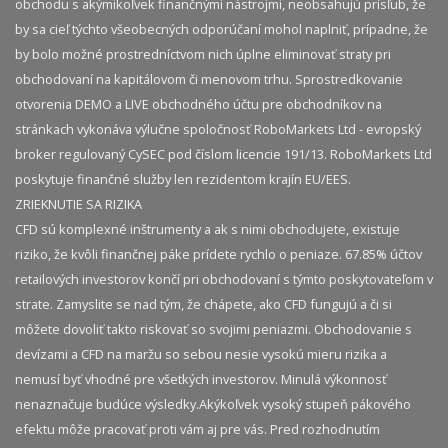
obchodu s akýmikoľvek finančnými nástrojmi, neobsahujú prísľub, že
by sa cieľ týchto všeobecných odporúčaní mohol naplniť, prípadne, že
by bolo možné prostredníctvom nich úplne eliminovať straty pri
obchodovaní na kapitálovom či menovom trhu. Sprostredkovanie
otvorenia DEMO a LIVE obchodného účtu pre obchodníkov na
stránkach vykonáva výlučne spoločnosť RoboMarkets Ltd - evropský
broker regulovaný CySEC pod číslom licencie 191/13. RoboMarkets Ltd
poskytuje finančné služby len rezidentom krajín EU/EES.
ZRIEKNUTIE SA RIZIKA
CFD sú komplexné inštrumenty a ak s nimi obchodujete, existuje
riziko, že kvôli finančnej páke prídete rychlo o peniaze. 67.85% účtov
retailových investorov končí pri obchodovaní s týmto poskytovateľom v
strate. Zamyslite se nad tým, že chápete, ako CFD fungujú a či si
môžete dovoliť takto riskovať so svojimi peniazmi. Obchodovanie s
devízami a CFD na maržu so sebou nesie vysokú mieru rizika a
nemusí byť vhodné pre všetkých investorov. Minulá výkonnosť
nenaznačuje budúce výsledky.​ Akýkoľvek vysoký stupeň pákového
efektu môže pracovať proti vám aj pre vás. Pred rozhodnutím