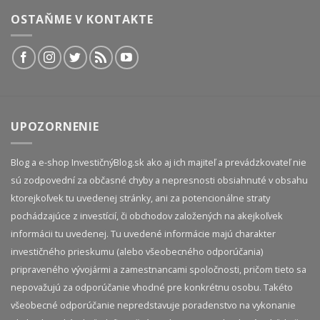
OSTAŇME V KONTAKTE
UPOZORNENIE
Blog a e-shop InvestičnýBlog.sk ako aj ich majiteľ a prevádzkovateľ nie
sú zodpovední za občasné chyby a nepresnosti obsiahnuté v obsahu
ktorejkoľvek tu uvedenej stránky, ani za potencionálne straty
pochádzajúce z investícií, či obchodov založených na akejkoľvek
informácii tu uvedenej. Tu uvedené informácie majú charakter
investičného prieskumu (alebo všeobecného odporúčania)
pripraveného vývojármi a zamestnancami spoločnosti, pričom tieto sa
nepovažujú za odporúčanie vhodné pre konkrétnu osobu. Takéto
všeobecné odporúčanie nepredstavuje poradenstvo na vykonanie