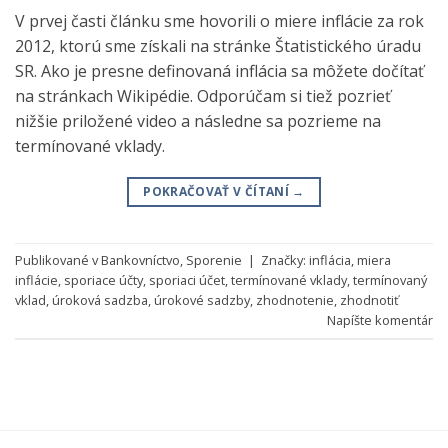
V prvej časti článku sme hovorili o miere inflácie za rok
2012, ktorú sme získali na stránke Štatistického úradu
SR. Ako je presne definovaná inflácia sa môžete dočítať
na stránkach Wikipédie. Odporúčam si tiež pozrieť
nižšie priložené video a následne sa pozrieme na
termínované vklady.
POKRAČOVAŤ V ČÍTANÍ
→
Publikované v
Bankovníctvo
,
Sporenie
|
Značky:
inflácia
,
miera
inflácie
,
sporiace účty
,
sporiaci účet
,
termínované vklady
,
termínovaný
vklad
,
úroková sadzba
,
úrokové sadzby
,
zhodnotenie
,
zhodnotiť
Napíšte komentár