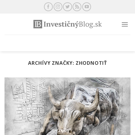
Preskočiť
na
obsah
ARCHÍVY ZNAČKY:
ZHODNOTIŤ