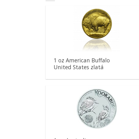
Pridať k
obľúbeným
1 oz American Buffalo
United States zlatá
minca
Pridať k
obľúbeným