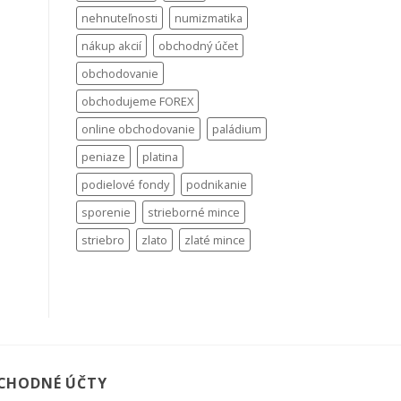
nehnuteľnosti
numizmatika
nákup akcií
obchodný účet
obchodovanie
obchodujeme FOREX
online obchodovanie
paládium
peniaze
platina
podielové fondy
podnikanie
sporenie
strieborné mince
striebro
zlato
zlaté mince
CHODNÉ ÚČTY