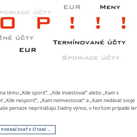
na tému „Kde sporiť“, „Kde investovať“ alebo „Kam s
eť „Kde nesporiť“, „Kam neinvestovať“ a „Kam nedávať svoje
 Vaše peniaze neprinášajú žiadny výnos, v horšom prípade le
POKRAČOVAŤ V ČÍTANÍ
→