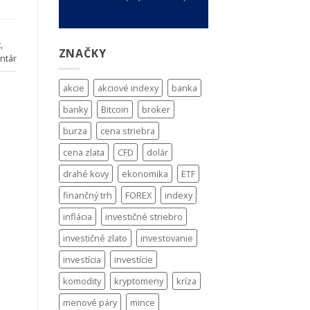
t
,
ZNAČKY
ntár
akcie
akciové indexy
banka
banky
Bitcoin
broker
burza
cena striebra
cena zlata
CFD
dolár
drahé kovy
ekonomika
ETF
finančný trh
FOREX
indexy
inflácia
investičné striebro
investičné zlato
investovanie
investícia
investície
komodity
kryptomeny
kríza
menové páry
mince