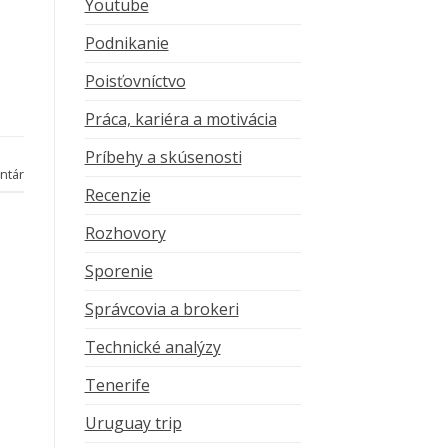
Youtube
Podnikanie
Poisťovníctvo
Práca, kariéra a motivácia
Príbehy a skúsenosti
ntár
Recenzie
Rozhovory
Sporenie
Správcovia a brokeri
Technické analýzy
Tenerife
Uruguay trip