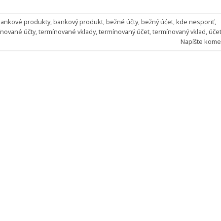
ankové produkty
,
bankový produkt
,
bežné účty
,
bežný úćet
,
kde nesporiť
,
ínované účty
,
termínované vklady
,
termínovaný účet
,
termínovaný vklad
,
úče
Napíšte kome