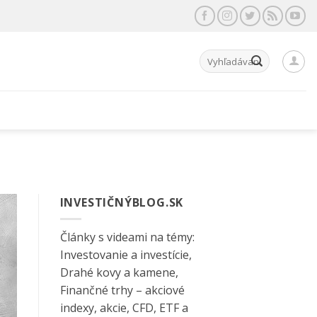
Hľadať:
INVESTIČNÝBLOG.SK
Články s videami na témy:
Investovanie a investície,
Drahé kovy a kamene,
Finančné trhy – akciové
indexy, akcie, CFD, ETF a