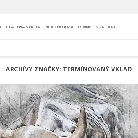
Y
PLATENÁ SEKCIA
PR A REKLAMA
O MNE
KONTAKT
ARCHÍVY ZNAČKY:
TERMÍNOVANÝ VKLAD