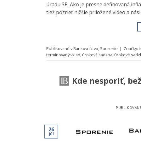
úradu SR. Ako je presne definovaná infl
tiež pozrieť nižšie priložené video a ná
Publikované v
Bankovníctvo
,
Sporenie
|
Značky:
i
termínovaný vklad
,
úroková sadzba
,
úrokové sadz
Kde nesporiť, be
PUBLIKOVAN
26
júl