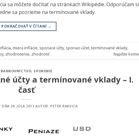
ácia sa môžete dočítať na stránkach Wikipédie. Odporúčam si
sledne sa pozrieme na termínované vklady.
POKRAČOVAŤ V ČÍTANÍ
→
nflácia
,
miera inflácie
,
sporiace účty
,
sporiaci účet
,
termínované vklady
,
by
,
zhodnotenie
,
zhodnotiť
Napíšte kome
BANKOVNÍCTVO
,
SPORENIE
žné účty a termínované vklady – I.
časť
É DŇA
26. JÚLA 2013
AUTOR:
PETER RAKVICA