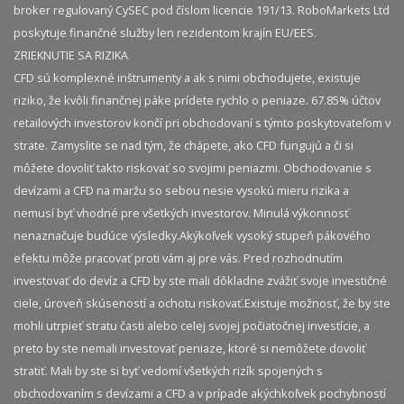
broker regulovaný CySEC pod číslom licencie 191/13. RoboMarkets Ltd
poskytuje finančné služby len rezidentom krajín EU/EES.
ZRIEKNUTIE SA RIZIKA
CFD sú komplexné inštrumenty a ak s nimi obchodujete, existuje
riziko, že kvôli finančnej páke prídete rychlo o peniaze. 67.85% účtov
retailových investorov končí pri obchodovaní s týmto poskytovateľom v
strate. Zamyslite se nad tým, že chápete, ako CFD fungujú a či si
môžete dovoliť takto riskovať so svojimi peniazmi. Obchodovanie s
devízami a CFD na maržu so sebou nesie vysokú mieru rizika a
nemusí byť vhodné pre všetkých investorov. Minulá výkonnosť
nenaznačuje budúce výsledky.​ Akýkoľvek vysoký stupeň pákového
efektu môže pracovať proti vám aj pre vás. Pred rozhodnutím
investovať do devíz a CFD by ste mali dôkladne zvážiť svoje investičné
ciele, úroveň skúseností a ochotu riskovať.​ Existuje možnosť, že by ste
mohli utrpieť stratu časti alebo celej svojej počiatočnej investície, a
preto by ste nemali investovať peniaze, ktoré si nemôžete dovoliť
stratiť. Mali by ste si byť vedomí všetkých rizík spojených s
obchodovaním s devízami a CFD a v prípade akýchkoľvek pochybností