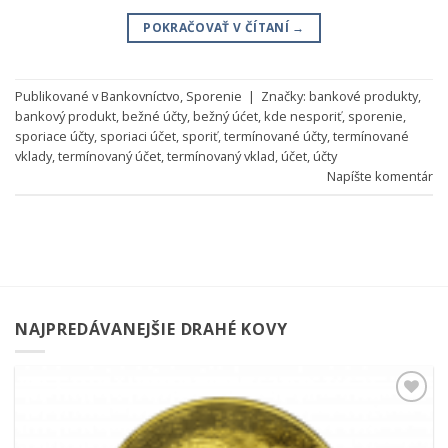
POKRAČOVAŤ V ČÍTANÍ
→
Publikované v
Bankovníctvo
,
Sporenie
|
Značky:
bankové produkty
,
bankový produkt
,
bežné účty
,
bežný úćet
,
kde nesporiť
,
sporenie
,
sporiace účty
,
sporiaci účet
,
sporiť
,
termínované účty
,
termínované
vklady
,
termínovaný účet
,
termínovaný vklad
,
účet
,
účty
Napíšte komentár
NAJPREDÁVANEJŠIE DRAHÉ KOVY
Pridať k
obľúbeným