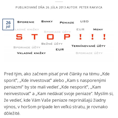
PUBLIKOVANÉ DŇA
26. JÚLA 2013
AUTOR:
PETER RAKVICA
26
júl
Pred tým, ako začnem písať prvé články na tému „Kde
sporiť“, „Kde investovať“ alebo „Kam s nasporenými
peniazmi“ by ste mali vedieť „Kde nesporiť“, „Kam
neinvestovať“ a „Kam nedávať svoje peniaze“. Myslím si,
že vedieť, kde Vám Vaše peniaze neprinášajú žiadny
výnos, v horšom prípade len veľkú stratu, je rovnako
dôležité.