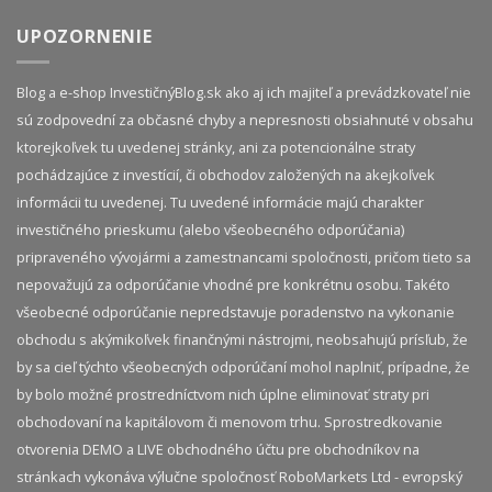
UPOZORNENIE
Blog a e-shop InvestičnýBlog.sk ako aj ich majiteľ a prevádzkovateľ nie
sú zodpovední za občasné chyby a nepresnosti obsiahnuté v obsahu
ktorejkoľvek tu uvedenej stránky, ani za potencionálne straty
pochádzajúce z investícií, či obchodov založených na akejkoľvek
informácii tu uvedenej. Tu uvedené informácie majú charakter
investičného prieskumu (alebo všeobecného odporúčania)
pripraveného vývojármi a zamestnancami spoločnosti, pričom tieto sa
nepovažujú za odporúčanie vhodné pre konkrétnu osobu. Takéto
všeobecné odporúčanie nepredstavuje poradenstvo na vykonanie
obchodu s akýmikoľvek finančnými nástrojmi, neobsahujú prísľub, že
by sa cieľ týchto všeobecných odporúčaní mohol naplniť, prípadne, že
by bolo možné prostredníctvom nich úplne eliminovať straty pri
obchodovaní na kapitálovom či menovom trhu. Sprostredkovanie
otvorenia DEMO a LIVE obchodného účtu pre obchodníkov na
stránkach vykonáva výlučne spoločnosť RoboMarkets Ltd - evropský