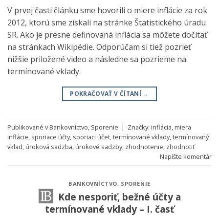
V prvej časti článku sme hovorili o miere inflácie za rok
2012, ktorú sme získali na stránke Štatistického úradu
SR. Ako je presne definovaná inflácia sa môžete dočítať
na stránkach Wikipédie. Odporúčam si tiež pozrieť
nižšie priložené video a následne sa pozrieme na
termínované vklady.
POKRAČOVAŤ V ČÍTANÍ
→
Publikované v
Bankovníctvo
,
Sporenie
|
Značky:
inflácia
,
miera
inflácie
,
sporiace účty
,
sporiaci účet
,
termínované vklady
,
termínovaný
vklad
,
úroková sadzba
,
úrokové sadzby
,
zhodnotenie
,
zhodnotiť
Napíšte komentár
BANKOVNÍCTVO
,
SPORENIE
Kde nesporiť, bežné účty a
termínované vklady – I. časť