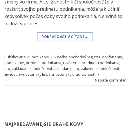
zmeny vo firme. Ak si živnostník či spoločnosť želá
rozšíriť svojho predmetu podnikania, môže tak učiniť
kedykoľvek počas doby svojho podnikania. Nejedná sa
o zložitý proces.
POKRAČOVAŤ V ČÍTANÍ
→
Publikované v
Podnikanie
|
Značky:
obchodný register
,
oprávnenie
,
podnikanie
,
predmet podnikania
,
rozšírenie predmetu podnikania
,
sro
,
zakladanie spoločností
,
zakladanie sro
,
založenie spoločnosti
,
živnosť
,
živnostenský list
,
živnostenský úrad
,
živnostník
Napíšte komentár
NAJPREDÁVANEJŠIE DRAHÉ KOVY