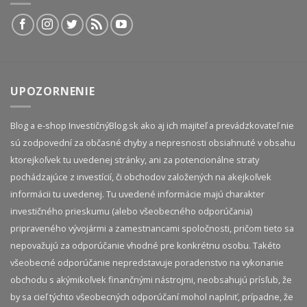
UPOZORNENIE
Blog a e-shop InvestičnýBlog.sk ako aj ich majiteľ a prevádzkovateľ nie
sú zodpovední za občasné chyby a nepresnosti obsiahnuté v obsahu
ktorejkoľvek tu uvedenej stránky, ani za potencionálne straty
pochádzajúce z investícií, či obchodov založených na akejkoľvek
informácii tu uvedenej. Tu uvedené informácie majú charakter
investičného prieskumu (alebo všeobecného odporúčania)
pripraveného vývojármi a zamestnancami spoločnosti, pričom tieto sa
nepovažujú za odporúčanie vhodné pre konkrétnu osobu. Takéto
všeobecné odporúčanie nepredstavuje poradenstvo na vykonanie
obchodu s akýmikoľvek finančnými nástrojmi, neobsahujú prísľub, že
by sa cieľ týchto všeobecných odporúčaní mohol naplniť, prípadne, že