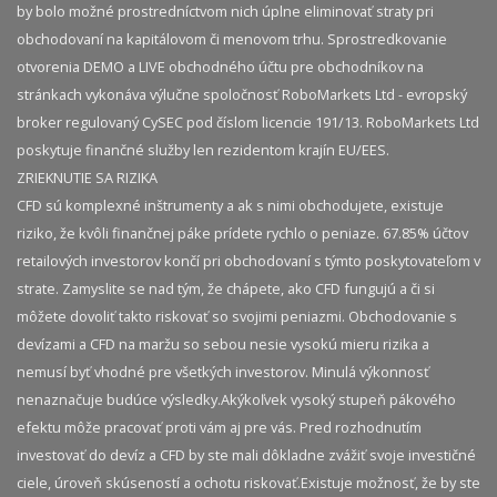
by bolo možné prostredníctvom nich úplne eliminovať straty pri
obchodovaní na kapitálovom či menovom trhu. Sprostredkovanie
otvorenia DEMO a LIVE obchodného účtu pre obchodníkov na
stránkach vykonáva výlučne spoločnosť RoboMarkets Ltd - evropský
broker regulovaný CySEC pod číslom licencie 191/13. RoboMarkets Ltd
poskytuje finančné služby len rezidentom krajín EU/EES.
ZRIEKNUTIE SA RIZIKA
CFD sú komplexné inštrumenty a ak s nimi obchodujete, existuje
riziko, že kvôli finančnej páke prídete rychlo o peniaze. 67.85% účtov
retailových investorov končí pri obchodovaní s týmto poskytovateľom v
strate. Zamyslite se nad tým, že chápete, ako CFD fungujú a či si
môžete dovoliť takto riskovať so svojimi peniazmi. Obchodovanie s
devízami a CFD na maržu so sebou nesie vysokú mieru rizika a
nemusí byť vhodné pre všetkých investorov. Minulá výkonnosť
nenaznačuje budúce výsledky.​ Akýkoľvek vysoký stupeň pákového
efektu môže pracovať proti vám aj pre vás. Pred rozhodnutím
investovať do devíz a CFD by ste mali dôkladne zvážiť svoje investičné
ciele, úroveň skúseností a ochotu riskovať.​ Existuje možnosť, že by ste