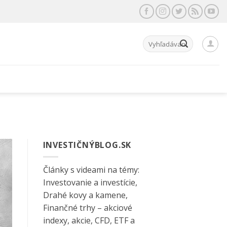
Hľadať:
INVESTIČNÝBLOG.SK
Články s videami na témy:
Investovanie a investície,
Drahé kovy a kamene,
Finančné trhy – akciové
indexy, akcie, CFD, ETF a