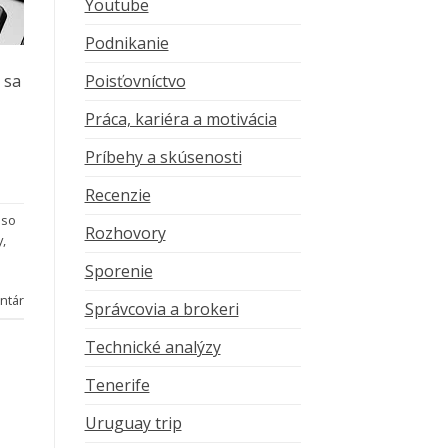
Youtube
Podnikanie
Poisťovníctvo
 sa
Práca, kariéra a motivácia
Príbehy a skúsenosti
Recenzie
 so
Rozhovory
y
,
Sporenie
ntár
Správcovia a brokeri
Technické analýzy
Tenerife
Uruguay trip