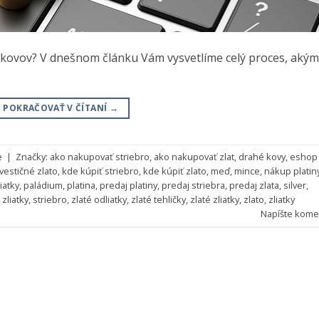
 kovov? V dnešnom článku Vám vysvetlíme celý proces, akým
POKRAČOVAŤ V ČÍTANÍ
→
e
|
Značky:
ako nakupovať striebro
,
ako nakupovať zlat
,
drahé kovy
,
eshop
vestičné zlato
,
kde kúpiť striebro
,
kde kúpiť zlato
,
meď
,
mince
,
nákup platin
iatky
,
paládium
,
platina
,
predaj platiny
,
predaj striebra
,
predaj zlata
,
silver
,
zliatky
,
striebro
,
zlaté odliatky
,
zlaté tehličky
,
zlaté zliatky
,
zlato
,
zliatky
Napíšte kome