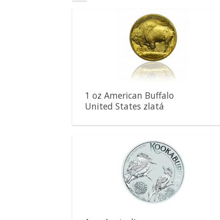
Pridať k
obľúbeným
1 oz American Buffalo
United States zlatá
minca
Pridať k
obľúbeným