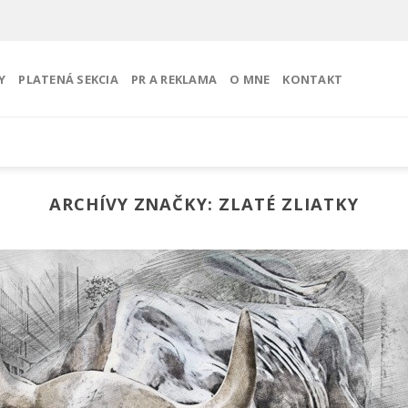
Y
PLATENÁ SEKCIA
PR A REKLAMA
O MNE
KONTAKT
ARCHÍVY ZNAČKY:
ZLATÉ ZLIATKY