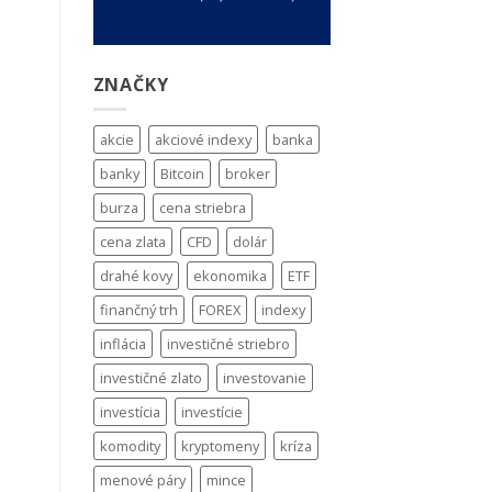
ZNAČKY
akcie
akciové indexy
banka
banky
Bitcoin
broker
burza
cena striebra
cena zlata
CFD
dolár
drahé kovy
ekonomika
ETF
finančný trh
FOREX
indexy
inflácia
investičné striebro
investičné zlato
investovanie
investícia
investície
komodity
kryptomeny
kríza
menové páry
mince