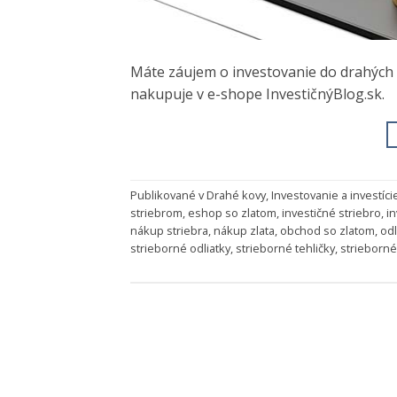
Máte záujem o investovanie do drahých
nakupuje v e-shope InvestičnýBlog.sk.
Publikované v
Drahé kovy
,
Investovanie a investíci
striebrom
,
eshop so zlatom
,
investičné striebro
,
in
nákup striebra
,
nákup zlata
,
obchod so zlatom
,
odl
strieborné odliatky
,
strieborné tehličky
,
strieborné 