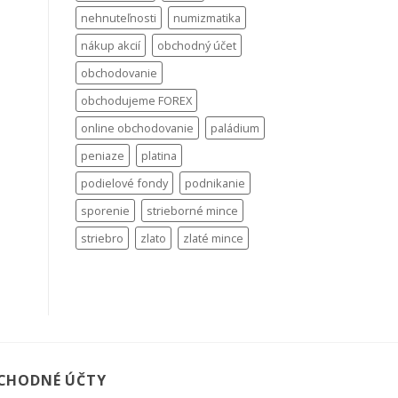
nehnuteľnosti
numizmatika
nákup akcií
obchodný účet
obchodovanie
obchodujeme FOREX
online obchodovanie
paládium
peniaze
platina
podielové fondy
podnikanie
sporenie
strieborné mince
striebro
zlato
zlaté mince
CHODNÉ ÚČTY