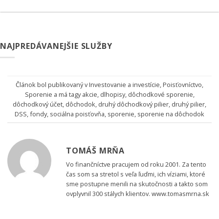
NAJPREDÁVANEJŠIE SLUŽBY
Článok bol publikovaný v
Investovanie a investície
,
Poisťovníctvo
,
Sporenie
a má tagy
akcie
,
dlhopisy
,
dôchodkové sporenie
,
dôchodkový účet
,
dôchodok
,
druhý dôchodkový pilier
,
druhý pilier
,
DSS
,
fondy
,
sociálna poisťovňa
,
sporenie
,
sporenie na dôchodok
TOMÁŠ MRŇA
Vo finančníctve pracujem od roku 2001. Za tento
čas som sa stretol s veľa ľuďmi, ich víziami, ktoré
sme postupne menili na skutočnosti a takto som
ovplyvnil 300 stálych klientov. www.tomasmrna.sk