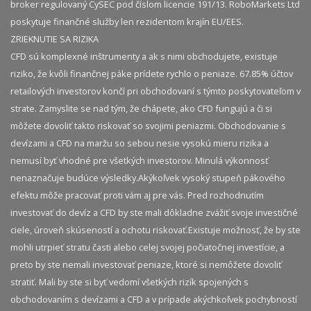
broker regulovaný CySEC pod číslom licencie 191/13. RoboMarkets Ltd
poskytuje finančné služby len rezidentom krajín EU/EES.
ZRIEKNUTIE SA RIZIKA
CFD sú komplexné inštrumenty a ak s nimi obchodujete, existuje
riziko, že kvôli finančnej páke prídete rychlo o peniaze. 67.85% účtov
retailových investorov končí pri obchodovaní s týmto poskytovateľom v
strate. Zamyslite se nad tým, že chápete, ako CFD fungujú a či si
môžete dovoliť takto riskovať so svojimi peniazmi. Obchodovanie s
devízami a CFD na maržu so sebou nesie vysokú mieru rizika a
nemusí byť vhodné pre všetkých investorov. Minulá výkonnosť
nenaznačuje budúce výsledky.​ Akýkoľvek vysoký stupeň pákového
efektu môže pracovať proti vám aj pre vás. Pred rozhodnutím
investovať do devíz a CFD by ste mali dôkladne zvážiť svoje investičné
ciele, úroveň skúseností a ochotu riskovať.​ Existuje možnosť, že by ste
mohli utrpieť stratu časti alebo celej svojej počiatočnej investície, a
preto by ste nemali investovať peniaze, ktoré si nemôžete dovoliť
stratiť. Mali by ste si byť vedomí všetkých rizík spojených s
obchodovaním s devízami a CFD a v prípade akýchkoľvek pochybností