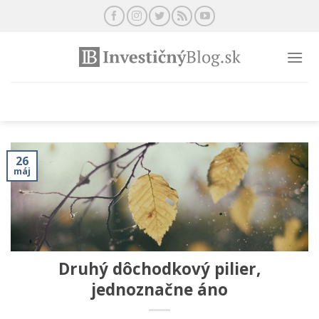
Preskočiť
na
obsah
26
máj
Druhý dôchodkový pilier,
jednoznačne áno