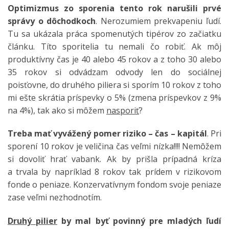
Optimizmus zo sporenia tento rok narušili prvé
správy o dôchodkoch
. Nerozumiem prekvapeniu ľudí.
Tu sa ukázala práca spomenutých tipérov zo začiatku
článku. Títo sporitelia tu nemali čo robiť. Ak môj
produktívny čas je 40 alebo 45 rokov a z toho 30 alebo
35 rokov si odvádzam odvody len do sociálnej
poisťovne, do druhého piliera si sporím 10 rokov z toho
mi ešte skrátia príspevky o 5% (zmena príspevkov z 9%
na 4%), tak ako si môžem
nasporiť
?
Treba mať vyvážený pomer riziko – čas – kapitál
. Pri
sporení 10 rokov je veličina čas veľmi nízka!!!! Nemôžem
si dovoliť hrať vabank. Ak by prišla prípadná kríza
a trvala by napríklad 8 rokov tak prídem v rizikovom
fonde o peniaze. Konzervatívnym fondom svoje peniaze
zase veľmi nezhodnotím.
Druhý pilier
by mal byť povinný pre mladých ľudí