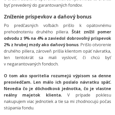
byť prevedený do garantovaných fondov.
Zníženie príspevkov a daňový bonus
Po predčasných voľbách prišlo k opätovnému
prehodnoteniu druhého piliera.
Štát znížil pomer
odvodu z 9% na 4% a zaviedol dobrovoľný príspevok
2% z hrubej mzdy ako daňový bonus
. Prišlo otvorenie
druhého piliera, zároveň prišla klientom opäť návratka,
len tentokrát sa mali vysloviť, či chcú byť
v negarantovaných fondoch.
O tom ako sporitelia rozumejú výpisom sa denne
presviedčam. Len málo ich poslalo návratku späť.
Nevedia čo je dôchodková jednotka, čo je vlastne
reálny majetok klienta.
V prípade poklesu
nakupujem viac jednotiek a tie sa mi zhodnocujú počas
stúpania fondu.