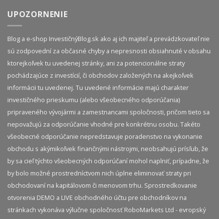
UPOZORNENIE
Blog a e-shop InvestičnýBlog.sk ako aj ich majiteľ a prevádzkovateľ nie
sú zodpovední za občasné chyby a nepresnosti obsiahnuté v obsahu
ktorejkoľvek tu uvedenej stránky, ani za potencionálne straty
pochádzajúce z investícií, či obchodov založených na akejkoľvek
informácii tu uvedenej. Tu uvedené informácie majú charakter
investičného prieskumu (alebo všeobecného odporúčania)
pripraveného vývojármi a zamestnancami spoločnosti, pričom tieto sa
nepovažujú za odporúčanie vhodné pre konkrétnu osobu. Takéto
všeobecné odporúčanie nepredstavuje poradenstvo na vykonanie
obchodu s akýmikoľvek finančnými nástrojmi, neobsahujú prísľub, že
by sa cieľ týchto všeobecných odporúčaní mohol naplniť, prípadne, že
by bolo možné prostredníctvom nich úplne eliminovať straty pri
obchodovaní na kapitálovom či menovom trhu. Sprostredkovanie
otvorenia DEMO a LIVE obchodného účtu pre obchodníkov na
stránkach vykonáva výlučne spoločnosť RoboMarkets Ltd - evropský