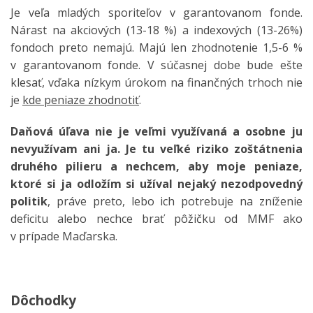
Je veľa mladých sporiteľov v garantovanom fonde.
Nárast na akciových (13-18 %) a indexových (13-26%)
fondoch preto nemajú. Majú len zhodnotenie 1,5-6 %
v garantovanom fonde. V súčasnej dobe bude ešte
klesať, vďaka nízkym úrokom na finančných trhoch nie
je
kde peniaze zhodnotiť
.
Daňová úľava nie je veľmi využívaná a osobne ju
nevyužívam ani ja. Je tu veľké riziko zoštátnenia
druhého pilieru a nechcem, aby moje peniaze,
ktoré si ja odložím si užíval nejaký nezodpovedný
politik
, práve preto, lebo ich potrebuje na zníženie
deficitu alebo nechce brať pôžičku od MMF ako
v prípade Maďarska.
Dôchodky