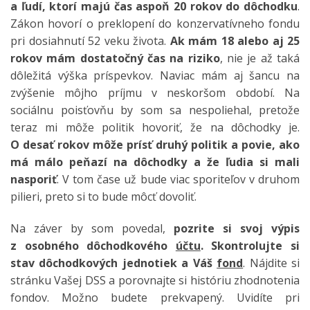
a ľudí, ktorí majú čas aspoň 20 rokov do dôchodku
.
Zákon hovorí o preklopení do konzervatívneho fondu
pri dosiahnutí 52 veku života.
Ak mám 18 alebo aj 25
rokov mám dostatočný čas na riziko
, nie je až taká
dôležitá výška príspevkov. Naviac mám aj šancu na
zvýšenie môjho príjmu v neskoršom období. Na
sociálnu poisťovňu by som sa nespoliehal, pretože
teraz mi môže politik hovoriť, že na dôchodky je.
O desať rokov môže prísť druhý politik a povie, ako
má málo peňazí na dôchodky a že ľudia si mali
nasporiť
. V tom čase už bude viac sporiteľov v druhom
pilieri, preto si to bude môcť dovoliť.
Na záver by som povedal,
pozrite si svoj výpis
z osobného dôchodkového
účtu
. Skontrolujte si
stav dôchodkových jednotiek a Váš
fond
. Nájdite si
stránku Vašej DSS a porovnajte si históriu zhodnotenia
fondov. Možno budete prekvapený. Uvidíte pri