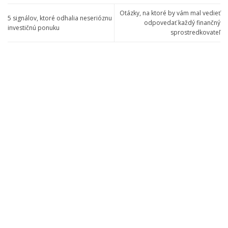
Otázky, na ktoré by vám mal vedieť
5 signálov, ktoré odhalia neserióznu
odpovedať každý finančný
investičnú ponuku
sprostredkovateľ