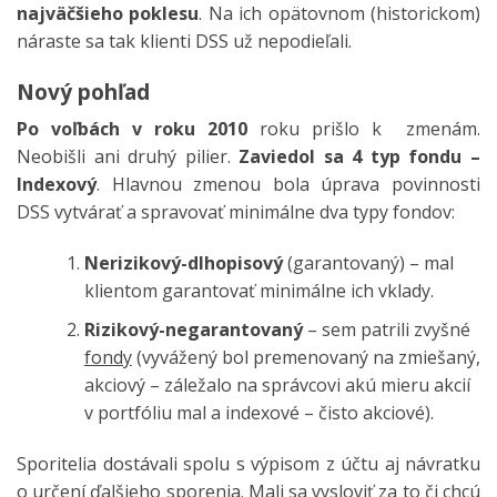
najväčšieho poklesu
. Na ich opätovnom (historickom)
náraste sa tak klienti DSS už nepodieľali.
Nový pohľad
Po voľbách v roku 2010
roku prišlo k zmenám.
Neobišli ani druhý pilier.
Zaviedol sa 4 typ fondu –
Indexový
. Hlavnou zmenou bola úprava povinnosti
DSS vytvárať a spravovať minimálne dva typy fondov:
Nerizikový-dlhopisový
(garantovaný) – mal
klientom garantovať minimálne ich vklady.
Rizikový-negarantovaný
– sem patrili zvyšné
fondy
(vyvážený bol premenovaný na zmiešaný,
akciový – záležalo na správcovi akú mieru akcií
v portfóliu mal a indexové – čisto akciové).
Sporitelia dostávali spolu s výpisom z účtu aj návratku
o určení ďalšieho sporenia. Mali sa vysloviť za to či chcú