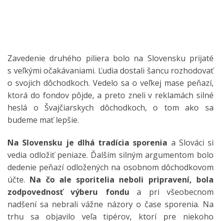
Zavedenie druhého piliera bolo na Slovensku prijaté
s veľkými očakávaniami. Ľudia dostali šancu rozhodovať
o svojich dôchodkoch. Vedelo sa o veľkej mase peňazí,
ktorá do fondov pôjde, a preto zneli v reklamách silné
heslá o Švajčiarskych dôchodkoch, o tom ako sa
budeme mať lepšie.
Na Slovensku je dlhá tradícia sporenia
a Slováci si
vedia odložiť peniaze. Ďalším silným argumentom bolo
dedenie peňazí odložených na osobnom dôchodkovom
účte.
Na čo ale sporitelia neboli pripravení, bola
zodpovednosť výberu fondu
a pri všeobecnom
nadšení sa nebrali vážne názory o čase sporenia. Na
trhu sa objavilo veľa tipérov, ktorí pre niekoho