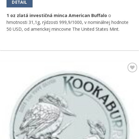
DETAIL
1 oz zlatá investičná minca American Buffalo
o
hmotnosti 31,1g, rýdzosti 999,9/1000, v nominálnej hodnote
50 USD, od americkej mincovne The United States Mint.
Pridať k
obľúbeným