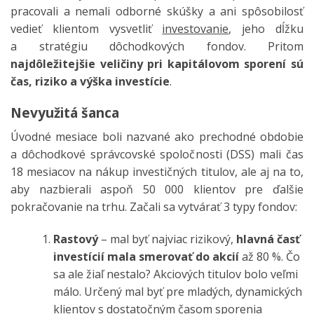
pracovali a nemali odborné skúšky a ani spôsobilosť
vedieť klientom vysvetliť
investovanie
, jeho dĺžku
a stratégiu dôchodkových fondov. Pritom
najdôležitejšie veličiny pri kapitálovom sporení sú
čas, riziko a výška investície
.
Nevyužitá šanca
Úvodné mesiace boli nazvané ako prechodné obdobie
a dôchodkové správcovské spoločnosti (DSS) mali čas
18 mesiacov na nákup investičných titulov, ale aj na to,
aby nazbierali aspoň 50 000 klientov pre ďalšie
pokračovanie na trhu. Začali sa vytvárať 3 typy fondov:
Rastový
– mal byť najviac rizikový,
hlavná časť
investícií mala smerovať do akcií
až 80 %. Čo
sa ale žiaľ nestalo? Akciových titulov bolo veľmi
málo. Určený mal byť pre mladých, dynamických
klientov s dostatočným časom sporenia