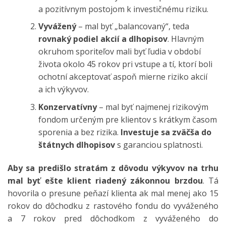
a pozitívnym postojom k investičnému riziku.
Vyvážený
– mal byť „balancovaný“, teda
rovnaký podiel akcií a dlhopisov
. Hlavným
okruhom sporiteľov mali byť ľudia v období
života okolo 45 rokov pri vstupe a tí, ktorí boli
ochotní akceptovať aspoň mierne riziko akcií
a ich výkyvov.
Konzervatívny
– mal byť najmenej rizikovým
fondom určeným pre klientov s krátkym časom
sporenia a bez rizika.
Investuje sa zväčša do
štátnych dlhopisov
s garanciou splatnosti.
Aby sa predišlo stratám z dôvodu výkyvov na trhu
mal byť ešte klient riadený zákonnou brzdou
. Tá
hovorila o presune peňazí klienta ak mal menej ako 15
rokov do dôchodku z rastového fondu do vyváženého
a 7 rokov pred dôchodkom z vyváženého do