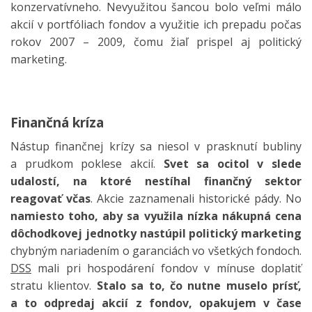
konzervatívneho. Nevyužitou šancou bolo veľmi málo
akcií v portfóliach fondov a využitie ich prepadu počas
rokov 2007 – 2009, čomu žiaľ prispel aj politický
marketing.
Finančná kríza
Nástup finančnej krízy sa niesol v prasknutí bubliny
a prudkom poklese akcií.
Svet sa ocitol v slede
udalostí, na ktoré nestíhal finančný sektor
reagovať včas
. Akcie zaznamenali historické pády. No
namiesto toho, aby sa využila nízka nákupná cena
dôchodkovej jednotky nastúpil politický marketing
chybným nariadením o garanciách vo všetkých fondoch.
DSS
mali pri hospodárení fondov v mínuse doplatiť
stratu klientov.
Stalo sa to, čo nutne muselo prísť,
a to odpredaj akcií z fondov, opakujem v čase