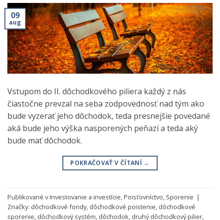
09
aug
Vstupom do II. dôchodkového piliera každý z nás
čiastočne prevzal na seba zodpovednosť nad tým ako
bude vyzerať jeho dôchodok, teda presnejšie povedané
aká bude jeho výška nasporených peňazí a teda aký
bude mať dôchodok.
POKRAČOVAŤ V ČÍTANÍ
→
Publikované v
Investovanie a investície
,
Poisťovníctvo
,
Sporenie
|
Značky:
dôchodkové fondy
,
dôchodkové poistenie
,
dôchodkové
sporenie
,
dôchodkový systém
,
dôchodok
,
druhý dôchodkový pilier
,