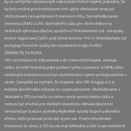
by sa cieľ týchto všeobecných odporúčaní mohol naplniť, prípadne, že
by bolo možné prostredníctvom nich úplne eliminovať straty pri
obchodovaní na kapitálovom či menovom trhu. Sprostredkovanie
otvorenia DEMO a LIVE obchodného účtu pre obchodníkov na
stránkach vykonáva výlučne spoločnosť RoboMarkets Ltd - evropský
broker regulovaný CySEC pod číslom licencie 191/13. RoboMarkets Ltd
poskytuje finančné služby len rezidentom krajín EU/EES.
ZRIEKNUTIE SA RIZIKA
CFD sú komplexné inštrumenty a ak s nimi obchodujete, existuje
riziko, že kvôli finančnej páke prídete rychlo o peniaze. 67.85% účtov
retailových investorov končí pri obchodovaní s týmto poskytovateľom v
strate. Zamyslite se nad tým, že chápete, ako CFD fungujú a či si
môžete dovoliť takto riskovať so svojimi peniazmi. Obchodovanie s
devízami a CFD na maržu so sebou nesie vysokú mieru rizika a
nemusí byť vhodné pre všetkých investorov. Minulá výkonnosť
nenaznačuje budúce výsledky.​ Akýkoľvek vysoký stupeň pákového
efektu môže pracovať proti vám aj pre vás. Pred rozhodnutím
investovať do devíz a CFD by ste mali dôkladne zvážiť svoje investičné