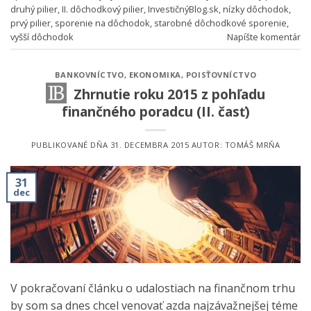
druhý pilier
,
II. dôchodkový pilier
,
InvestičnýBlog.sk
,
nízky dôchodok
,
prvý pilier
,
sporenie na dôchodok
,
starobné dôchodkové sporenie
,
vyšší dôchodok
Napíšte komentár
BANKOVNÍCTVO
,
EKONOMIKA
,
POISŤOVNÍCTVO
Zhrnutie roku 2015 z pohľadu
finančného poradcu (II. časť)
PUBLIKOVANÉ DŇA
31. DECEMBRA 2015
AUTOR:
TOMÁŠ MRŇA
31
dec
V pokračovaní článku o udalostiach na finančnom trhu
by som sa dnes chcel venovať azda najzávažnejšej téme