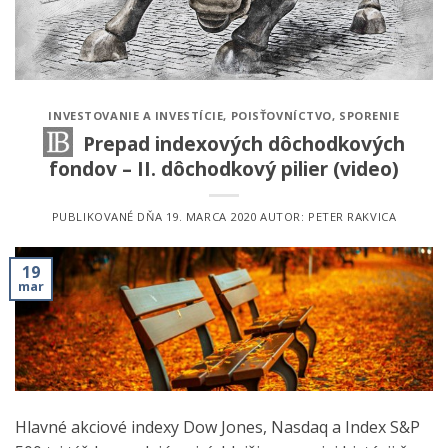
INVESTOVANIE A INVESTÍCIE
,
POISŤOVNÍCTVO
,
SPORENIE
Prepad indexových dôchodkových
fondov – II. dôchodkový pilier (video)
PUBLIKOVANÉ DŇA
19. MARCA 2020
AUTOR:
PETER RAKVICA
19
mar
Hlavné akciové indexy Dow Jones, Nasdaq a Index S&P