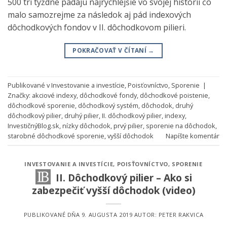
500 tri týždne padajú najrýchlejšie vo svojej histórii čo
malo samozrejme za následok aj pád indexových
dôchodkových fondov v II. dôchodkovom pilieri.
POKRAČOVAŤ V ČÍTANÍ
→
Publikované v
Investovanie a investície
,
Poisťovníctvo
,
Sporenie
|
Značky:
akciové indexy
,
dôchodkové fondy
,
dôchodkové poistenie
,
dôchodkové sporenie
,
dôchodkový systém
,
dôchodok
,
druhý
dôchodkový pilier
,
druhý pilier
,
II. dôchodkový pilier
,
indexy
,
InvestičnýBlog.sk
,
nízky dôchodok
,
prvý pilier
,
sporenie na dôchodok
,
starobné dôchodkové sporenie
,
vyšší dôchodok
Napíšte komentár
INVESTOVANIE A INVESTÍCIE
,
POISŤOVNÍCTVO
,
SPORENIE
II. Dôchodkový pilier – Ako si
zabezpečiť vyšší dôchodok (video)
PUBLIKOVANÉ DŇA
9. AUGUSTA 2019
AUTOR:
PETER RAKVICA