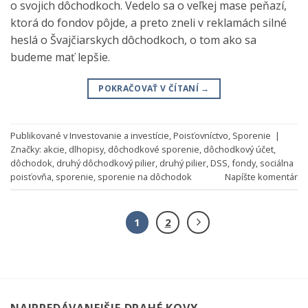
o svojich dôchodkoch. Vedelo sa o veľkej mase peňazí,
ktorá do fondov pôjde, a preto zneli v reklamách silné
heslá o Švajčiarskych dôchodkoch, o tom ako sa
budeme mať lepšie.
POKRAČOVAŤ V ČÍTANÍ
→
Publikované v
Investovanie a investície
,
Poisťovníctvo
,
Sporenie
|
Značky:
akcie
,
dlhopisy
,
dôchodkové sporenie
,
dôchodkový účet
,
dôchodok
,
druhý dôchodkový pilier
,
druhý pilier
,
DSS
,
fondy
,
sociálna
poisťovňa
,
sporenie
,
sporenie na dôchodok
Napíšte komentár
1
2