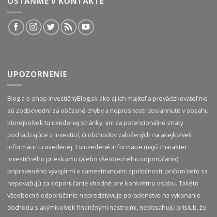
OSTAŇME V KONTAKTE
UPOZORNENIE
Blog a e-shop InvestičnýBlog.sk ako aj ich majiteľ a prevádzkovateľ nie
sú zodpovední za občasné chyby a nepresnosti obsiahnuté v obsahu
ktorejkoľvek tu uvedenej stránky, ani za potencionálne straty
pochádzajúce z investícií, či obchodov založených na akejkoľvek
informácii tu uvedenej. Tu uvedené informácie majú charakter
investičného prieskumu (alebo všeobecného odporúčania)
pripraveného vývojármi a zamestnancami spoločnosti, pričom tieto sa
nepovažujú za odporúčanie vhodné pre konkrétnu osobu. Takéto
všeobecné odporúčanie nepredstavuje poradenstvo na vykonanie
obchodu s akýmikoľvek finančnými nástrojmi, neobsahujú prísľub, že