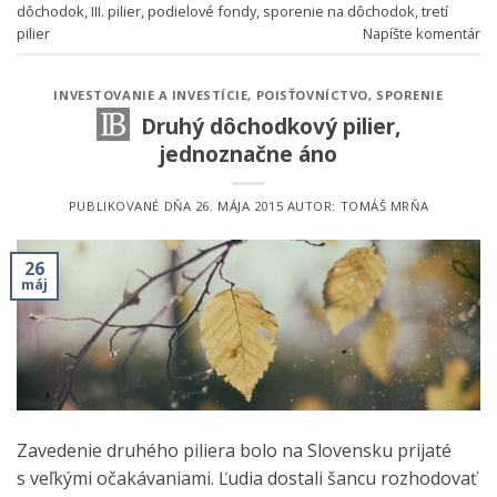
dôchodok
,
III. pilier
,
podielové fondy
,
sporenie na dôchodok
,
tretí
pilier
Napíšte komentár
INVESTOVANIE A INVESTÍCIE
,
POISŤOVNÍCTVO
,
SPORENIE
Druhý dôchodkový pilier,
jednoznačne áno
PUBLIKOVANÉ DŇA
26. MÁJA 2015
AUTOR:
TOMÁŠ MRŇA
26
máj
Zavedenie druhého piliera bolo na Slovensku prijaté
s veľkými očakávaniami. Ľudia dostali šancu rozhodovať