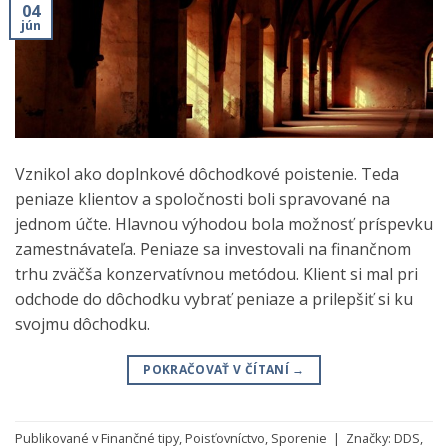
04
jún
Vznikol ako doplnkové dôchodkové poistenie. Teda
peniaze klientov a spoločnosti boli spravované na
jednom účte. Hlavnou výhodou bola možnosť príspevku
zamestnávateľa. Peniaze sa investovali na finančnom
trhu zväčša konzervatívnou metódou. Klient si mal pri
odchode do dôchodku vybrať peniaze a prilepšiť si ku
svojmu dôchodku.
POKRAČOVAŤ V ČÍTANÍ
→
Publikované v
Finančné tipy
,
Poisťovníctvo
,
Sporenie
|
Značky:
DDS
,