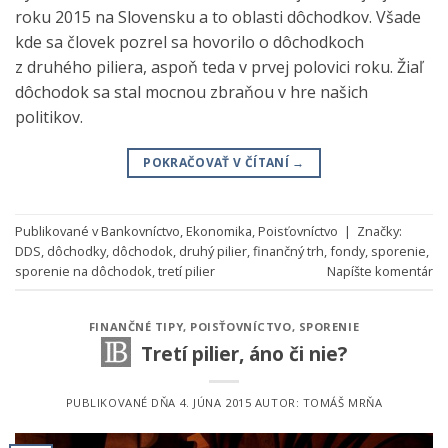
roku 2015 na Slovensku a to oblasti dôchodkov. Všade
kde sa človek pozrel sa hovorilo o dôchodkoch
z druhého piliera, aspoň teda v prvej polovici roku. Žiaľ
dôchodok sa stal mocnou zbraňou v hre našich
politikov.
POKRAČOVAŤ V ČÍTANÍ
→
Publikované v
Bankovníctvo
,
Ekonomika
,
Poisťovníctvo
|
Značky:
DDS
,
dôchodky
,
dôchodok
,
druhý pilier
,
finančný trh
,
fondy
,
sporenie
,
sporenie na dôchodok
,
tretí pilier
Napíšte komentár
FINANČNÉ TIPY
,
POISŤOVNÍCTVO
,
SPORENIE
Tretí pilier, áno či nie?
PUBLIKOVANÉ DŇA
4. JÚNA 2015
AUTOR:
TOMÁŠ MRŇA