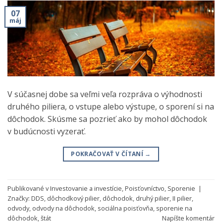
07
máj
V súčasnej dobe sa veľmi veľa rozpráva o výhodnosti
druhého piliera, o vstupe alebo výstupe, o sporení si na
dôchodok. Skúsme sa pozrieť ako by mohol dôchodok
v budúcnosti vyzerať.
POKRAČOVAŤ V ČÍTANÍ
→
Publikované v
Investovanie a investície
,
Poisťovníctvo
,
Sporenie
|
Značky:
DDS
,
dôchodkový pilier
,
dôchodok
,
druhý pilier
,
II pilier
,
odvody
,
odvody na dôchodok
,
sociálna poisťovňa
,
sporenie na
dôchodok
,
štát
Napíšte komentár