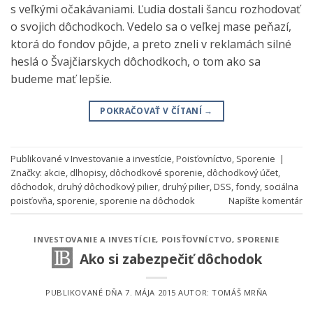
s veľkými očakávaniami. Ľudia dostali šancu rozhodovať
o svojich dôchodkoch. Vedelo sa o veľkej mase peňazí,
ktorá do fondov pôjde, a preto zneli v reklamách silné
heslá o Švajčiarskych dôchodkoch, o tom ako sa
budeme mať lepšie.
POKRAČOVAŤ V ČÍTANÍ
→
Publikované v
Investovanie a investície
,
Poisťovníctvo
,
Sporenie
|
Značky:
akcie
,
dlhopisy
,
dôchodkové sporenie
,
dôchodkový účet
,
dôchodok
,
druhý dôchodkový pilier
,
druhý pilier
,
DSS
,
fondy
,
sociálna
poisťovňa
,
sporenie
,
sporenie na dôchodok
Napíšte komentár
INVESTOVANIE A INVESTÍCIE
,
POISŤOVNÍCTVO
,
SPORENIE
Ako si zabezpečiť dôchodok
PUBLIKOVANÉ DŇA
7. MÁJA 2015
AUTOR:
TOMÁŠ MRŇA