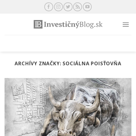
Preskočiť
na
obsah
ARCHÍVY ZNAČKY:
SOCIÁLNA POISŤOVŇA