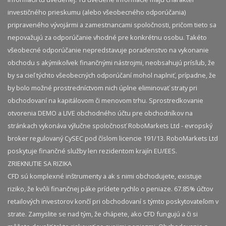
investičného prieskumu (alebo všeobecného odporúčania)
pripraveného vývojármi a zamestnancami spoločnosti, pričom tieto sa
nepovažujú za odporúčanie vhodné pre konkrétnu osobu. Takéto
všeobecné odporúčanie nepredstavuje poradenstvo na vykonanie
obchodu s akýmikoľvek finančnými nástrojmi, neobsahujú prísľub, že
by sa cieľ týchto všeobecných odporúčaní mohol naplniť, prípadne, že
by bolo možné prostredníctvom nich úplne eliminovať straty pri
obchodovaní na kapitálovom či menovom trhu. Sprostredkovanie
otvorenia DEMO a LIVE obchodného účtu pre obchodníkov na
stránkach vykonáva výlučne spoločnosť RoboMarkets Ltd - evropský
broker regulovaný CySEC pod číslom licencie 191/13. RoboMarkets Ltd
poskytuje finančné služby len rezidentom krajín EU/EES.
ZRIEKNUTIE SA RIZIKA
CFD sú komplexné inštrumenty a ak s nimi obchodujete, existuje
riziko, že kvôli finančnej páke prídete rychlo o peniaze. 67.85% účtov
retailových investorov končí pri obchodovaní s týmto poskytovateľom v
strate. Zamyslite se nad tým, že chápete, ako CFD fungujú a či si