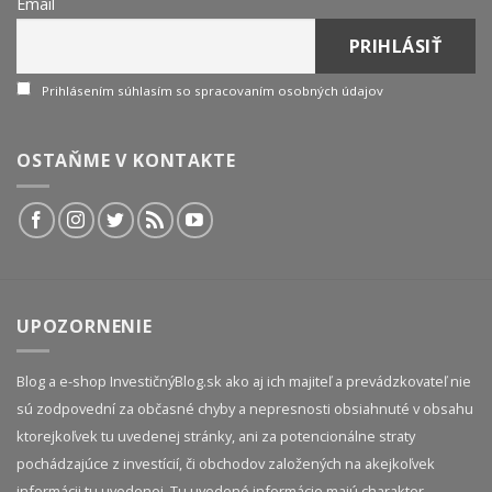
Email
Prihlásením súhlasím so spracovaním osobných údajov
OSTAŇME V KONTAKTE
UPOZORNENIE
Blog a e-shop InvestičnýBlog.sk ako aj ich majiteľ a prevádzkovateľ nie
sú zodpovední za občasné chyby a nepresnosti obsiahnuté v obsahu
ktorejkoľvek tu uvedenej stránky, ani za potencionálne straty
pochádzajúce z investícií, či obchodov založených na akejkoľvek
informácii tu uvedenej. Tu uvedené informácie majú charakter