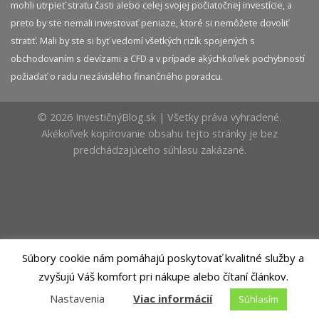
mohli utrpieť stratu časti alebo celej svojej počiatočnej investície, a
preto by ste nemali investovať peniaze, ktoré si nemôžete dovoliť
stratiť. Mali by ste si byť vedomí všetkých rizík spojených s
obchodovaním s devízami a CFD a v prípade akýchkoľvek pochybností
požiadať o radu nezávislého finančného poradcu.
© 2026 InvestičnýBlog.sk | Všetky práva vyhradené.
Akékoľvek kopírovanie obsahu tejto stránky je bez
predchádzajúceho súhlasu zakázané.
Súbory cookie nám pomáhajú poskytovať kvalitné služby a
zvyšujú Váš komfort pri nákupe alebo čítaní článkov.
Nastavenia
Viac informácií
Súhlasím