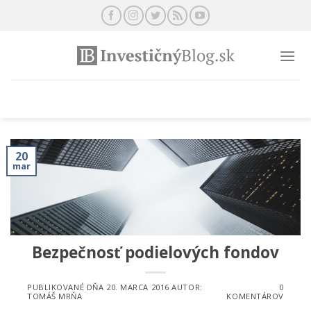
Preskočiť
na
obsah
20
mar
Bezpečnosť podielových fondov
PUBLIKOVANÉ DŇA
20. MARCA 2016
AUTOR:
0
TOMÁŠ MRŇA
KOMENTÁROV