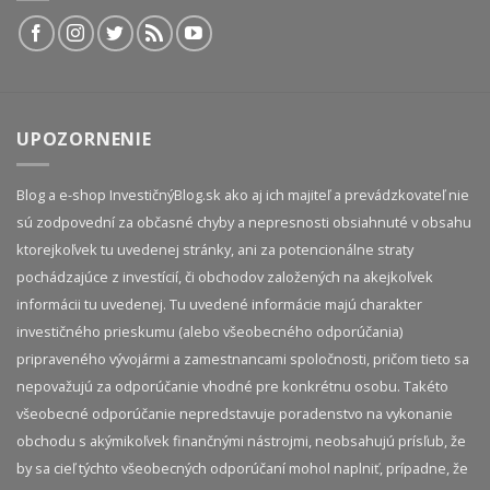
UPOZORNENIE
Blog a e-shop InvestičnýBlog.sk ako aj ich majiteľ a prevádzkovateľ nie
sú zodpovední za občasné chyby a nepresnosti obsiahnuté v obsahu
ktorejkoľvek tu uvedenej stránky, ani za potencionálne straty
pochádzajúce z investícií, či obchodov založených na akejkoľvek
informácii tu uvedenej. Tu uvedené informácie majú charakter
investičného prieskumu (alebo všeobecného odporúčania)
pripraveného vývojármi a zamestnancami spoločnosti, pričom tieto sa
nepovažujú za odporúčanie vhodné pre konkrétnu osobu. Takéto
všeobecné odporúčanie nepredstavuje poradenstvo na vykonanie
obchodu s akýmikoľvek finančnými nástrojmi, neobsahujú prísľub, že
by sa cieľ týchto všeobecných odporúčaní mohol naplniť, prípadne, že