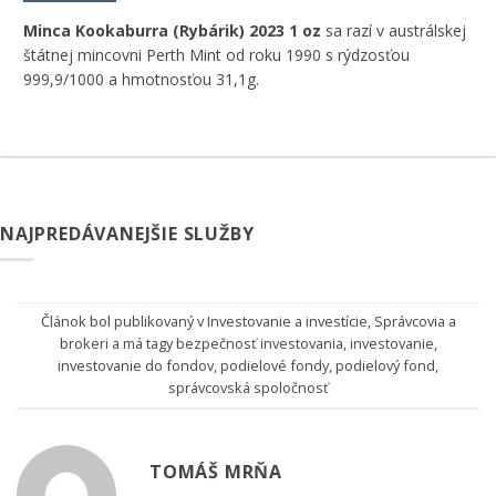
Minca Kookaburra (Rybárik) 2023 1 oz
sa razí v austrálskej
štátnej mincovni Perth Mint od roku 1990 s rýdzosťou
999,9/1000 a hmotnosťou 31,1g.
NAJPREDÁVANEJŠIE SLUŽBY
Článok bol publikovaný v
Investovanie a investície
,
Správcovia a
brokeri
a má tagy
bezpečnosť investovania
,
investovanie
,
investovanie do fondov
,
podielové fondy
,
podielový fond
,
správcovská spoločnosť
TOMÁŠ MRŇA