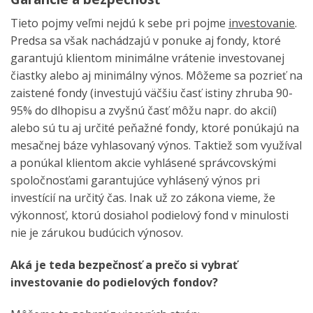
Tieto pojmy veľmi nejdú k sebe pri pojme
investovanie
.
Predsa sa však nachádzajú v ponuke aj fondy, ktoré
garantujú klientom minimálne vrátenie investovanej
čiastky alebo aj minimálny výnos. Môžeme sa pozrieť na
zaistené fondy (investujú väčšiu časť istiny zhruba 90-
95% do dlhopisu a zvyšnú časť môžu napr. do akcií)
alebo sú tu aj určité peňažné fondy, ktoré ponúkajú na
mesačnej báze vyhlasovaný výnos. Taktiež som využíval
a ponúkal klientom akcie vyhlásené správcovskými
spoločnosťami garantujúce vyhlásený výnos pri
investícií na určitý čas. Inak už zo zákona vieme, že
výkonnosť, ktorú dosiahol podielový fond v minulosti
nie je zárukou budúcich výnosov.
Aká je teda bezpečnosť a prečo si vybrať
investovanie do podielových fondov?