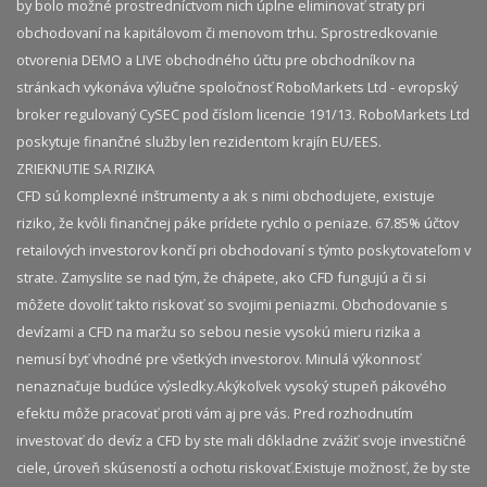
by bolo možné prostredníctvom nich úplne eliminovať straty pri
obchodovaní na kapitálovom či menovom trhu. Sprostredkovanie
otvorenia DEMO a LIVE obchodného účtu pre obchodníkov na
stránkach vykonáva výlučne spoločnosť RoboMarkets Ltd - evropský
broker regulovaný CySEC pod číslom licencie 191/13. RoboMarkets Ltd
poskytuje finančné služby len rezidentom krajín EU/EES.
ZRIEKNUTIE SA RIZIKA
CFD sú komplexné inštrumenty a ak s nimi obchodujete, existuje
riziko, že kvôli finančnej páke prídete rychlo o peniaze. 67.85% účtov
retailových investorov končí pri obchodovaní s týmto poskytovateľom v
strate. Zamyslite se nad tým, že chápete, ako CFD fungujú a či si
môžete dovoliť takto riskovať so svojimi peniazmi. Obchodovanie s
devízami a CFD na maržu so sebou nesie vysokú mieru rizika a
nemusí byť vhodné pre všetkých investorov. Minulá výkonnosť
nenaznačuje budúce výsledky.​ Akýkoľvek vysoký stupeň pákového
efektu môže pracovať proti vám aj pre vás. Pred rozhodnutím
investovať do devíz a CFD by ste mali dôkladne zvážiť svoje investičné
ciele, úroveň skúseností a ochotu riskovať.​ Existuje možnosť, že by ste