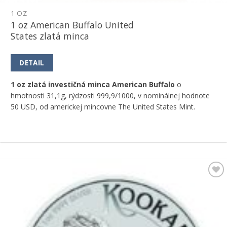
1 OZ
1 oz American Buffalo United
States zlatá minca
DETAIL
1 oz zlatá investičná minca American Buffalo
o
hmotnosti 31,1g, rýdzosti 999,9/1000, v nominálnej hodnote
50 USD, od americkej mincovne The United States Mint.
Pridať k
obľúbeným