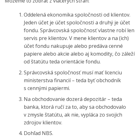
Môžeme to zobrať z viacerých strán:
Oddelená ekonomika spoločnosti od klientov.
Jeden účet je účet spoločnosti a druhý je účet
fondu. Správcovská spoločnosť vlastne robí len
servis pre klientov. V mene klientov a na (ich)
účet fondu nakupuje alebo predáva cenné
papiere alebo akcie alebo aj komodity, čo záleží
od štatútu teda orientácie fondu.
Správcovská spoločnosť musí mať licenciu
ministerstva financií – teda byť obchodník
s cennými papiermi.
Na obchodovanie dozerá depozitár – teda
banka, ktorá ručí za to, aby sa obchodovalo
v zmysle štatútu, ak nie, vypláca zo svojich
zdrojov klientov.
Dohľad NBS.