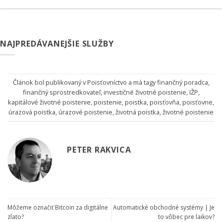
NAJPREDÁVANEJŠIE SLUŽBY
Článok bol publikovaný v
Poisťovníctvo
a má tagy
finančný poradca
,
finančný sprostredkovateľ
,
investičné životné poistenie
,
IŽP
,
kapitálové životné poistenie
,
poistenie
,
poistka
,
poisťovňa
,
poisťovne
,
úrazová poistka
,
úrazové poistenie
,
životná poistka
,
životné poistenie
PETER RAKVICA
Môžeme označiť Bitcoin za digitálne
Automatické obchodné systémy | Je
zlato?
to vôbec pre laikov?