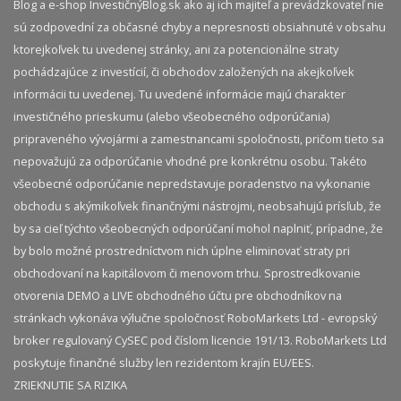
Blog a e-shop InvestičnýBlog.sk ako aj ich majiteľ a prevádzkovateľ nie
sú zodpovední za občasné chyby a nepresnosti obsiahnuté v obsahu
ktorejkoľvek tu uvedenej stránky, ani za potencionálne straty
pochádzajúce z investícií, či obchodov založených na akejkoľvek
informácii tu uvedenej. Tu uvedené informácie majú charakter
investičného prieskumu (alebo všeobecného odporúčania)
pripraveného vývojármi a zamestnancami spoločnosti, pričom tieto sa
nepovažujú za odporúčanie vhodné pre konkrétnu osobu. Takéto
všeobecné odporúčanie nepredstavuje poradenstvo na vykonanie
obchodu s akýmikoľvek finančnými nástrojmi, neobsahujú prísľub, že
by sa cieľ týchto všeobecných odporúčaní mohol naplniť, prípadne, že
by bolo možné prostredníctvom nich úplne eliminovať straty pri
obchodovaní na kapitálovom či menovom trhu. Sprostredkovanie
otvorenia DEMO a LIVE obchodného účtu pre obchodníkov na
stránkach vykonáva výlučne spoločnosť RoboMarkets Ltd - evropský
broker regulovaný CySEC pod číslom licencie 191/13. RoboMarkets Ltd
poskytuje finančné služby len rezidentom krajín EU/EES.
ZRIEKNUTIE SA RIZIKA