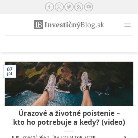
Preskočiť
na
obsah
07
júl
Úrazové a životné poistenie –
kto ho potrebuje a kedy? (video)
PUBLIKOVANÉ DŇA
7. JÚLA 2017
AUTOR:
PETER
0