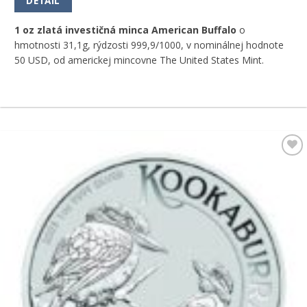
DETAIL
1 oz zlatá investičná minca American Buffalo
o
hmotnosti 31,1g, rýdzosti 999,9/1000, v nominálnej hodnote
50 USD, od americkej mincovne The United States Mint.
Pridať k
obľúbeným