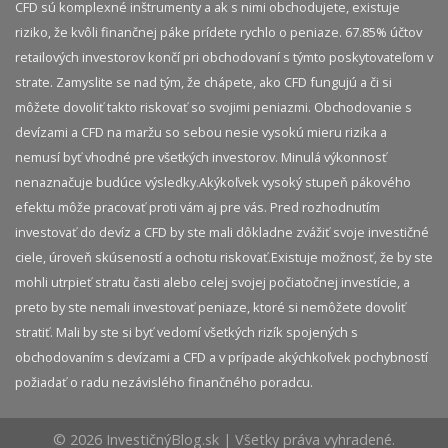
CFD sú komplexné inštrumenty a ak s nimi obchodujete, existuje
riziko, že kvôli finančnej páke prídete rychlo o peniaze. 67.85% účtov
retailových investorov končí pri obchodovaní s týmto poskytovateľom v
strate. Zamyslite se nad tým, že chápete, ako CFD fungujú a či si
môžete dovoliť takto riskovať so svojimi peniazmi. Obchodovanie s
devízami a CFD na maržu so sebou nesie vysokú mieru rizika a
nemusí byť vhodné pre všetkých investorov. Minulá výkonnosť
nenaznačuje budúce výsledky.​ Akýkoľvek vysoký stupeň pákového
efektu môže pracovať proti vám aj pre vás. Pred rozhodnutím
investovať do devíz a CFD by ste mali dôkladne zvážiť svoje investičné
ciele, úroveň skúseností a ochotu riskovať.​ Existuje možnosť, že by ste
mohli utrpieť stratu časti alebo celej svojej počiatočnej investície, a
preto by ste nemali investovať peniaze, ktoré si nemôžete dovoliť
stratiť. Mali by ste si byť vedomí všetkých rizík spojených s
obchodovaním s devízami a CFD a v prípade akýchkoľvek pochybností
požiadať o radu nezávislého finančného poradcu.
© 2026 InvestičnýBlog.sk | Všetky práva vyhradené.