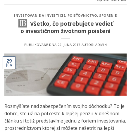
INVESTOVANIE A INVESTÍCIE
,
POISŤOVNÍCTVO
,
SPORENIE
Všetko, čo potrebujete vedieť
o investičnom životnom poistení
PUBLIKOVANÉ DŇA
29. JÚNA 2017
AUTOR:
ADMIN
29
jún
Rozmýšľate nad zabezpečením svojho dôchodku? To je
dobre, ste už na pol ceste k lepšej penzii. V dnešnom
článku si totiž predstavíme jednu z foriem investovania,
prostredníctvom ktorej si môžete našetriť na lepší