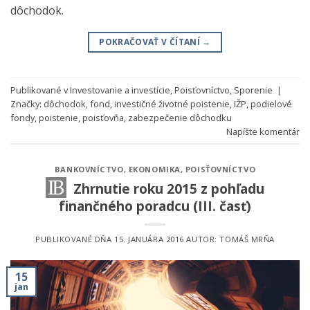
dôchodok.
POKRAČOVAŤ V ČÍTANÍ
→
Publikované v
Investovanie a investície
,
Poisťovníctvo
,
Sporenie
|
Značky:
dôchodok
,
fond
,
investičné životné poistenie
,
IŽP
,
podielové
fondy
,
poistenie
,
poisťovňa
,
zabezpečenie dôchodku
Napíšte komentár
BANKOVNÍCTVO
,
EKONOMIKA
,
POISŤOVNÍCTVO
Zhrnutie roku 2015 z pohľadu
finančného poradcu (III. časť)
PUBLIKOVANÉ DŇA
15. JANUÁRA 2016
AUTOR:
TOMÁŠ MRŇA
15
jan