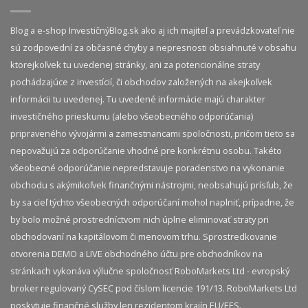
Blog a e-shop InvestičnýBlog.sk ako aj ich majiteľ a prevádzkovateľ nie
sú zodpovední za občasné chyby a nepresnosti obsiahnuté v obsahu
ktorejkoľvek tu uvedenej stránky, ani za potencionálne straty
pochádzajúce z investícií, či obchodov založených na akejkoľvek
informácii tu uvedenej. Tu uvedené informácie majú charakter
investičného prieskumu (alebo všeobecného odporúčania)
pripraveného vývojármi a zamestnancami spoločnosti, pričom tieto sa
nepovažujú za odporúčanie vhodné pre konkrétnu osobu. Takéto
všeobecné odporúčanie nepredstavuje poradenstvo na vykonanie
obchodu s akýmikoľvek finančnými nástrojmi, neobsahujú prísľub, že
by sa cieľ týchto všeobecných odporúčaní mohol naplniť, prípadne, že
by bolo možné prostredníctvom nich úplne eliminovať straty pri
obchodovaní na kapitálovom či menovom trhu. Sprostredkovanie
otvorenia DEMO a LIVE obchodného účtu pre obchodníkov na
stránkach vykonáva výlučne spoločnosť RoboMarkets Ltd - evropský
broker regulovaný CySEC pod číslom licencie 191/13. RoboMarkets Ltd
poskytuje finančné služby len rezidentom krajín EU/EES.