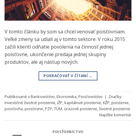
V tomto článku by som sa chcel venovať poisťovniam.
Veľké zmeny sa udiali aj v tomto sektore. V roku 2015
zažili klienti odňatie povolenia na činnosť jednej
poisťovne, ukončenie predaja jednej skupiny
produktov, ale aj nástup nových.
POKRAČOVAŤ V ČÍTANÍ
→
Publikované v
Bankovníctvo
,
Ekonomika
,
Poisťovníctvo
|
Značky:
investičné životné poistenie
,
IŽP
,
kapitálové poistenie
,
KŽP
,
poistenie
,
poisťovňa
,
poisťovne
,
PZP
,
TÚM
,
úrazové poistenie
,
životné poistenie
Napíšte komentár
POISŤOVNÍCTVO