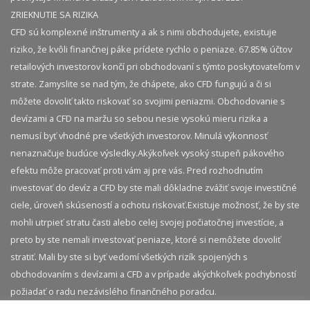
ZRIEKNUTIE SA RIZIKA
CFD sú komplexné inštrumenty a ak s nimi obchodujete, existuje
riziko, že kvôli finančnej páke prídete rychlo o peniaze. 67.85% účtov
retailových investorov končí pri obchodovaní s týmto poskytovateľom v
strate. Zamyslite se nad tým, že chápete, ako CFD fungujú a či si
môžete dovoliť takto riskovať so svojimi peniazmi. Obchodovanie s
devízami a CFD na maržu so sebou nesie vysokú mieru rizika a
nemusí byť vhodné pre všetkých investorov. Minulá výkonnosť
nenaznačuje budúce výsledky.​ Akýkoľvek vysoký stupeň pákového
efektu môže pracovať proti vám aj pre vás. Pred rozhodnutím
investovať do devíz a CFD by ste mali dôkladne zvážiť svoje investičné
ciele, úroveň skúseností a ochotu riskovať.​ Existuje možnosť, že by ste
mohli utrpieť stratu časti alebo celej svojej počiatočnej investície, a
preto by ste nemali investovať peniaze, ktoré si nemôžete dovoliť
stratiť. Mali by ste si byť vedomí všetkých rizík spojených s
obchodovaním s devízami a CFD a v prípade akýchkoľvek pochybností
požiadať o radu nezávislého finančného poradcu.