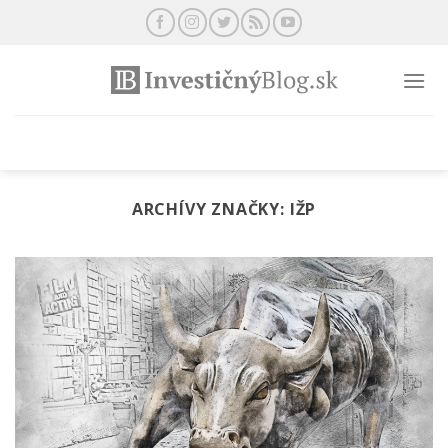
Preskočiť
na
obsah
ARCHÍVY ZNAČKY:
IŽP