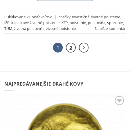
Publikované v
Poisťovníctvo
|
Značky:
investičné životné poistenie
,
IŽP
,
kapitálové životné poistenie
,
KŽP
,
poistenie
,
poisťovňa
,
sporenie
,
TÚM
,
životná poisťovňa
,
životné poistenie
Napíšte komentár
1
2
NAJPREDÁVANEJŠIE DRAHÉ KOVY
Pridať k
obľúbeným