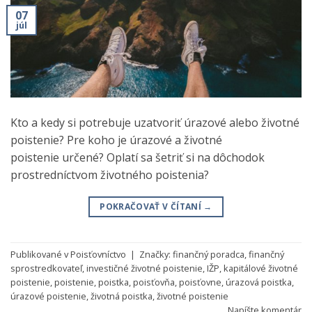
07
júl
Kto a kedy si potrebuje uzatvoriť úrazové alebo životné
poistenie? Pre koho je úrazové a životné
poistenie určené? Oplatí sa šetriť si na dôchodok
prostredníctvom životného poistenia?
POKRAČOVAŤ V ČÍTANÍ
→
Publikované v
Poisťovníctvo
|
Značky:
finančný poradca
,
finančný
sprostredkovateľ
,
investičné životné poistenie
,
IŽP
,
kapitálové životné
poistenie
,
poistenie
,
poistka
,
poisťovňa
,
poisťovne
,
úrazová poistka
,
úrazové poistenie
,
životná poistka
,
životné poistenie
Napíšte komentár