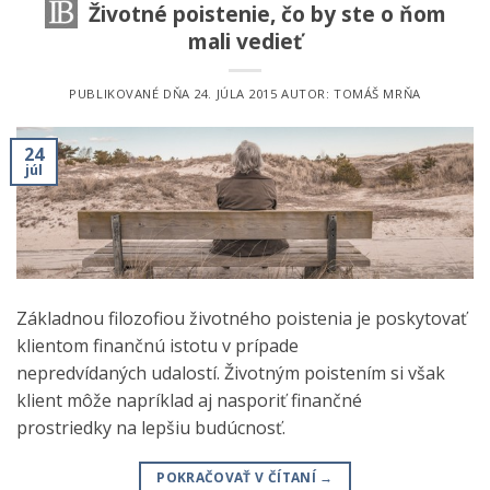
Životné poistenie, čo by ste o ňom
mali vedieť
PUBLIKOVANÉ DŇA
24. JÚLA 2015
AUTOR:
TOMÁŠ MRŇA
24
júl
Základnou filozofiou životného poistenia je poskytovať
klientom finančnú istotu v prípade
nepredvídaných udalostí. Životným poistením si však
klient môže napríklad aj nasporiť finančné
prostriedky na lepšiu budúcnosť.
POKRAČOVAŤ V ČÍTANÍ
→