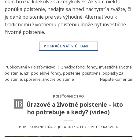
nám hrozia kdekoľvek a kedykoľvek. Ak vám niekto
ponúka poistenie, nedajte sa hneď nachytať a zvážte, či
je dané poistenie pre vás výhodné. Alternatívou k
tradičnému životnému poisteniu môže byť investičné
životné poistenie.
POKRAČOVAŤ V ČÍTANÍ
→
Publikované v
Poisťovníctvo
|
Značky:
fond
,
fondy
,
investičné životné
poistenie
,
IŽP
,
podielové fondy
,
poistenie
,
poisťovňa
,
poplatky za
poistenie
,
sporenie
,
životné poistenie
Napíšte komentár
POISŤOVNÍCTVO
Úrazové a životné poistenie – kto
ho potrebuje a kedy? (video)
PUBLIKOVANÉ DŇA
7. JÚLA 2017
AUTOR:
PETER RAKVICA