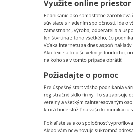
Využite online priestor
Podnikanie ako samostatne zárobková či
súvisiace s riadením spoločnosti. Ide o vš
zamestnanci, výroba, odberatelia a uspok
len štvrtina z toho všetkého, čo podnika
Vďaka internetu sa dnes aspoň náklady 
Ako text sa to píše veľmi jednoducho, no 
na koho sa v tomto prípade obrátiť.
Požiadajte o pomoc
Pre úspešný štart vášho podnikania vá
registračné sídlo firmy
. To sa zapisuje
verejný a všetkým zainteresovaným os
ktorá bude slúžiť na vašu komunikáciu s
Pokiaľ ste sa ako spoločnosť vyprofilova
Alebo vám nevyhovuje súkromná adresa,