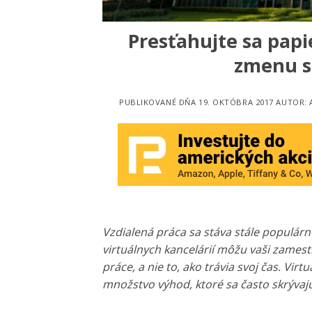
Presťahujte sa pap
zmenu sí
PUBLIKOVANÉ DŇA
19. OKTÓBRA 2017
AUTOR:
Vzdialená práca sa stáva stále populár
virtuálnych kancelárií môžu vaši zames
práce, a nie to, ako trávia svoj čas.
Virtu
množstvo výhod, ktoré sa často skrývajú