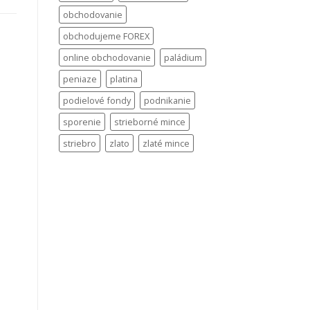
obchodovanie
obchodujeme FOREX
online obchodovanie
paládium
peniaze
platina
podielové fondy
podnikanie
sporenie
strieborné mince
striebro
zlato
zlaté mince