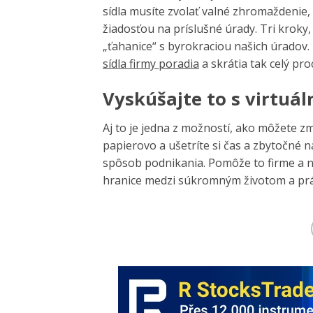
sídla musíte zvolať valné zhromaždenie,
žiadosťou na príslušné úrady. Tri kroky
„ťahanice“ s byrokraciou našich úradov.
sídla firmy poradia
a skrátia tak celý pr
Vyskúšajte to s virtuá
Aj to je jedna z možností, ako môžete z
papierovo a ušetríte si čas a zbytočné n
spôsob podnikania. Pomôže to firme a na
hranice medzi súkromným životom a práco