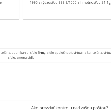
e
1990 s rýdzosťou 999,9/1000 a hmotnosťou 31,1g
celária
,
podnikanie
,
sídlo firmy
,
sídlo spoločnosti
,
virtuálna kancelária
,
virtu
sídlo
,
zmena sídla
Ako prevziať kontrolu nad vašou poštou?