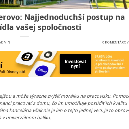
ierovo: Najjednoduchší postup na
dla vašej spoločnosti
ADMIN
0 KOMENTÁROV
nejšou a môže výrazne zvýšiť morálku na pracovisku. Pomo
tnanci pracovať z domu, čo im umožňuje posúdiť ich kvalitu
álna kancelária však nie je len o tejto jednej veci. Je to obrov
 v univerzálnom balíku.