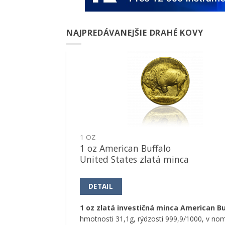
NAJPREDÁVANEJŠIE DRAHÉ KOVY
Pridať k
obľúbeným
1 OZ
1 oz American Buffalo
United States zlatá minca
DETAIL
1 oz zlatá investičná minca American Bu
hmotnosti 31,1g, rýdzosti 999,9/1000, v nom