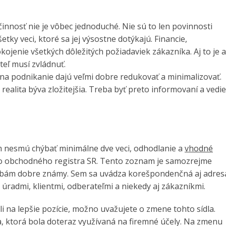
nnosť nie je vôbec jednoduché. Nie sú to len povinnosti
etky veci, ktoré sa jej výsostne dotýkajú. Financie,
ojenie všetkých dôležitých požiadaviek zákazníka. Aj to je a
teľ musí zvládnuť.
na podnikanie dajú veľmi dobre redukovať a minimalizovať.
realita býva zložitejšia. Treba byť preto informovaní a vedie
m nesmú chýbať minimálne dve veci, odhodlanie a
vhodné
 do obchodného registra SR. Tento zoznam je samozrejme
obám dobre známy. Sem sa uvádza korešpondenčná aj adres
 úradmi, klientmi, odberateľmi a niekedy aj zákazníkmi.
li na lepšie pozície, možno uvažujete o zmene tohto sídla.
 ktorá bola doteraz využívaná na firemné účely. Na zmenu