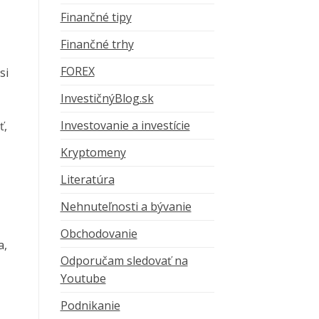
Finančné tipy
Finančné trhy
FOREX
si
InvestičnýBlog.sk
Investovanie a investície
ť,
Kryptomeny
Literatúra
Nehnuteľnosti a bývanie
Obchodovanie
a,
Odporučam sledovať na
Youtube
Podnikanie