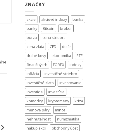
.
ZNAČKY
akcie
akciové indexy
banka
banky
Bitcoin
broker
burza
cena striebra
cena zlata
CFD
dolár
drahé kovy
ekonomika
ETF
álne
finančný trh
FOREX
indexy
inflácia
investičné striebro
investičné zlato
investovanie
investícia
investície
komodity
kryptomeny
kríza
menové páry
mince
nehnuteľnosti
numizmatika
nákup akcií
obchodný účet