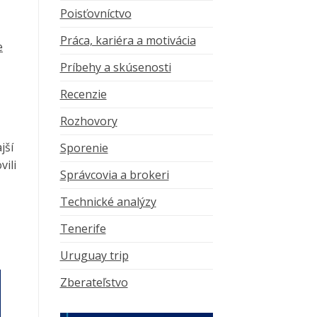
Poisťovníctvo
Práca, kariéra a motivácia
e
Príbehy a skúsenosti
Recenzie
Rozhovory
jší
Sporenie
vili
Správcovia a brokeri
Technické analýzy
Tenerife
Uruguay trip
Zberateľstvo