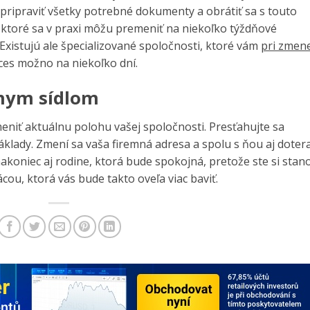
 pripraviť všetky potrebné dokumenty a obrátiť sa s touto
, ktoré sa v praxi môžu premeniť na niekoľko týždňové
 Existujú ale špecializované spoločnosti, ktoré vám
pri zmen
oces možno na niekoľko dní.
lnym sídlom
meniť aktuálnu polohu vašej spoločnosti. Presťahujte sa
áklady. Zmení sa vaša firemná adresa a spolu s ňou aj dotera
koniec aj rodine, ktorá bude spokojná, pretože ste si stano
u, ktorá vás bude takto oveľa viac baviť.