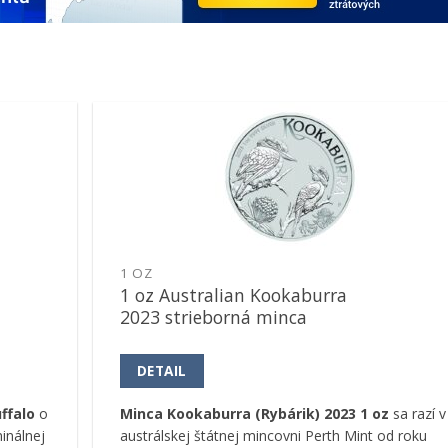
Pridať k
obľúbeným
1 OZ
1 oz Australian Kookaburra
2023 strieborná minca
DETAIL
ffalo
o
Minca Kookaburra (Rybárik) 2023 1 oz
sa razí v
inálnej
austrálskej štátnej mincovni Perth Mint od roku