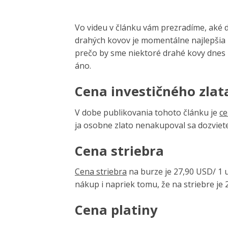
Vo videu v článku vám prezradíme, aké d
drahých kovov je momentálne najlepšia in
prečo by sme niektoré drahé kovy dnes n
áno.
Cena investičného zlat
V dobe publikovania tohoto článku je
ce
ja osobne zlato nenakupoval sa dozviete
Cena striebra
Cena striebra
na burze je 27,90 USD/ 1 un
nákup i napriek tomu, že na striebre je 
Cena platiny