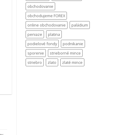
obchodovanie
obchodujeme FOREX
online obchodovanie
paládium
peniaze
platina
podielové fondy
podnikanie
sporenie
strieborné mince
striebro
zlato
zlaté mince
.
ny
,