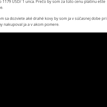
 1179 USD/ 1 unca. Prečo by som za túto cenu platinu ešte
e.
rom sa dozviete aké drahé kovy by som ja v súčasnej dobe pri
iny nakupoval ja a v akom pomere.