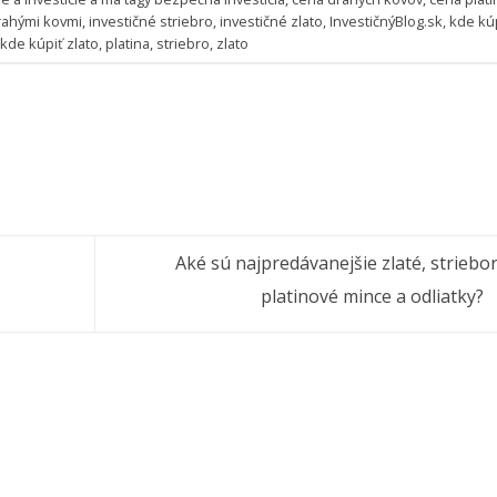
rahými kovmi
,
investičné striebro
,
investičné zlato
,
InvestičnýBlog.sk
,
kde kú
,
kde kúpiť zlato
,
platina
,
striebro
,
zlato
Aké sú najpredávanejšie zlaté, striebo
platinové mince a odliatky?