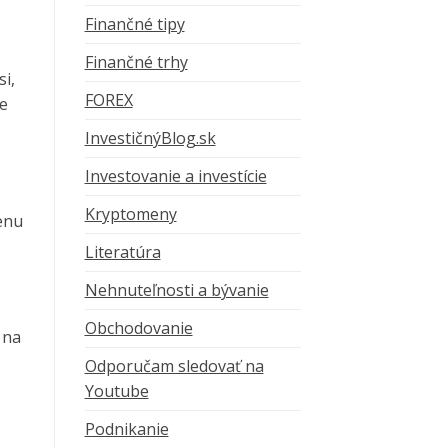
Finančné tipy
Finančné trhy
si,
FOREX
se
InvestičnýBlog.sk
Investovanie a investície
Kryptomeny
enu
Literatúra
Nehnuteľnosti a bývanie
Obchodovanie
 na
Odporučam sledovať na
Youtube
Podnikanie