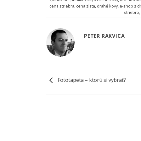
cena striebra
,
cena zlata
,
drahé kovy
,
e-shop s d
striebro
PETER RAKVICA
Fototapeta – ktorú si vybrať?