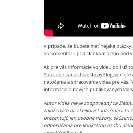
V prípade, že budete mať nejaké otázky 
do komentáru pod článkom alebo pod 
Ak pre vás informácie vo videu boli užit
YouTube kanáli InvestičnýBlog.sk
dajte 
natočenie a spracovanie videa pre vás. N
informácie o nových publikovaných videá
Autor videa nie je zodpovedný za žiadn
založených na akejkoľvek informácii tu 
prezentujú len osobné názory, skúsenos
odporúčania pre konkrétnu osobu alebo
InvestičnýBlog.sk.