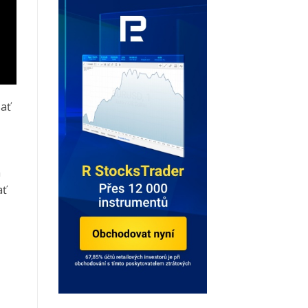
sať
a
ať