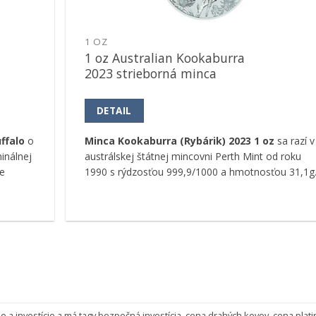
1 OZ
1 oz Australian Kookaburra
2023 strieborná minca
DETAIL
ffalo
o
Minca Kookaburra (Rybárik) 2023 1 oz
sa razí v
inálnej
austrálskej štátnej mincovni Perth Mint od roku
e
1990 s rýdzosťou 999,9/1000 a hmotnosťou 31,1g
e a investície
a má tagy
bezpečná investícia
,
cena drahých kovov
,
cena plati