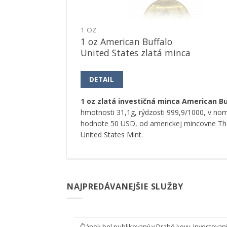
1 OZ
1 oz American Buffalo
United States zlatá minca
DETAIL
1 oz zlatá investičná minca American Bu
hmotnosti 31,1g, rýdzosti 999,9/1000, v nom
hodnote 50 USD, od americkej mincovne Th
United States Mint.
NAJPREDÁVANEJŠIE SLUŽBY
Článok bol publikovaný v
Drahé kovy
,
Investovani