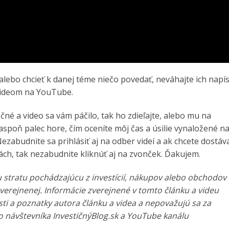
alebo chcieť k danej téme niečo povedať, neváhajte ich napí
videom na YouTube.
očné a video sa vám páčilo, tak ho zdieľajte, alebo mu na
aspoň palec hore, čím oceníte môj čas a úsilie vynaložené n
ezabudnite sa prihlásiť aj na odber videí a ak chcete dostáv
ch, tak nezabudnite kliknúť aj na zvonček. Ďakujem.
u stratu pochádzajúcu z investícií, nákupov alebo obchodov
zverejnenej. Informácie zverejnené v tomto článku a videu
ti a poznatky autora článku a videa a nepovažujú sa za
 návštevníka InvestičnýBlog.sk a YouTube kanálu