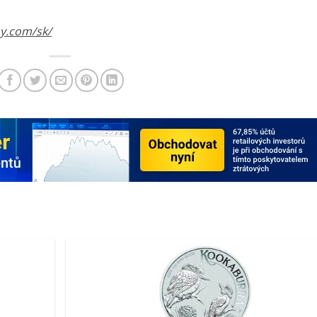
y.com/sk/​
Pridať k
obľúbeným