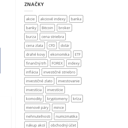
ZNAČKY
akcie
akciové indexy
banka
banky
Bitcoin
broker
burza
cena striebra
cena zlata
CFD
dolár
drahé kovy
ekonomika
ETF
finančný trh
FOREX
indexy
inflácia
investičné striebro
investičné zlato
investovanie
investícia
investície
komodity
kryptomeny
kríza
menové páry
mince
nehnuteľnosti
numizmatika
nákup akcií
obchodný účet