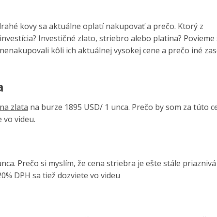
rahé kovy sa aktuálne oplatí nakupovať a prečo. Ktorý z
vestícia? Investičné zlato, striebro alebo platina? Povieme 
enakupovali kôli ich aktuálnej vysokej cene a prečo iné za
a
na zlata
na burze 1895 USD/ 1 unca. Prečo by som za túto c
 vo videu.
ca. Prečo si myslím, že cena striebra je ešte stále priaznivá
20% DPH sa tiež dozviete vo videu