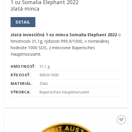
1 oz Somalia Elephant 2022
zlatá minca
DETAIL
zlatá investičná 1 oz minca Somalia Elephant 2022
o
hmotnosti 31,1g, rýdzosti 999,9/1000, v nominálnej
hodnote 1000 SOS, z mincovne Bayerisches
Hauptmünzamt.
HMOTNOSŤ:
31,1 g
RÝDZOSŤ:
999,9/1000
MATERIÁL:
Zlato
VÝROBCA:
Bayerisches Hauptmünzamt
Pridať k