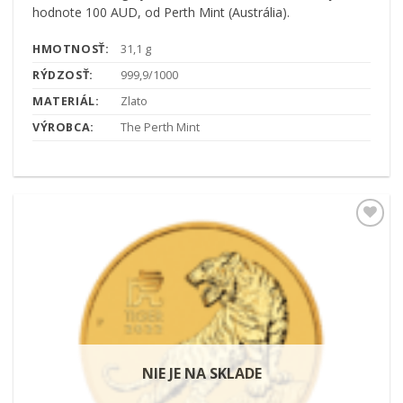
hodnote 100 AUD, od Perth Mint (Austrália).
HMOTNOSŤ:
31,1 g
RÝDZOSŤ:
999,9/1000
MATERIÁL:
Zlato
VÝROBCA:
The Perth Mint
Pridať k
obľúbeným
NIE JE NA SKLADE