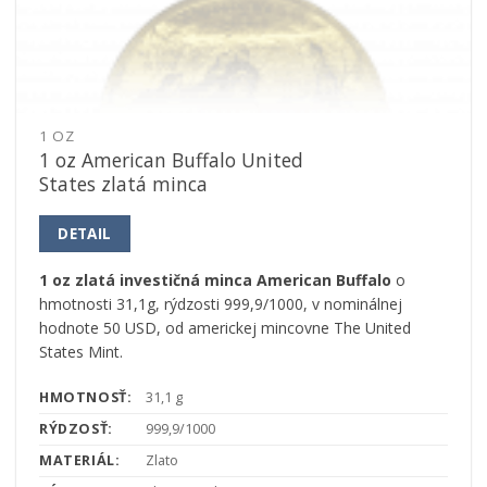
1 OZ
1 oz American Buffalo United
States zlatá minca
DETAIL
1 oz zlatá investičná minca American Buffalo
o
hmotnosti 31,1g, rýdzosti 999,9/1000, v nominálnej
hodnote 50 USD, od americkej mincovne The United
States Mint.
HMOTNOSŤ:
31,1 g
RÝDZOSŤ:
999,9/1000
MATERIÁL:
Zlato