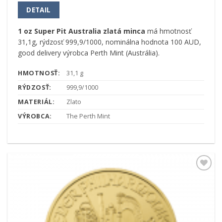
DETAIL
1 oz Super Pit Australia zlatá minca
má hmotnosť
31,1g, rýdzosť 999,9/1000, nominálna hodnota 100 AUD,
good delivery výrobca Perth Mint (Austrália).
HMOTNOSŤ:
31,1 g
RÝDZOSŤ:
999,9/1000
MATERIÁL:
Zlato
VÝROBCA:
The Perth Mint
Pridať k
obľúbeným