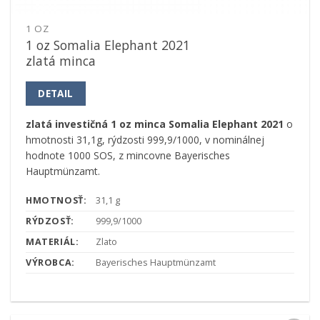
1 OZ
1 oz Somalia Elephant 2021
zlatá minca
DETAIL
zlatá investičná 1 oz minca Somalia Elephant 2021
o
hmotnosti 31,1g, rýdzosti 999,9/1000, v nominálnej
hodnote 1000 SOS, z mincovne Bayerisches
Hauptmünzamt.
HMOTNOSŤ:
31,1 g
RÝDZOSŤ:
999,9/1000
MATERIÁL:
Zlato
VÝROBCA:
Bayerisches Hauptmünzamt