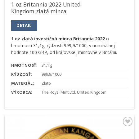
1 oz Britannia 2022 United
Kingdom zlatá minca
DETAIL
1 oz zlatá investičná minca Britannia 2022
o
hmotnosti 31,1g, rýdzosti 999,9/1000, v nominálnej
hodnote 100 GBP, od kráľovskej mincovne v Británii.
HMOTNOSŤ:
31,1 g
RÝDZOSŤ:
999,9/1000
MATERIÁL:
Zlato
VÝROBCA:
The Royal Mint Ltd. United Kingdom
Pridať k
obľúbeným