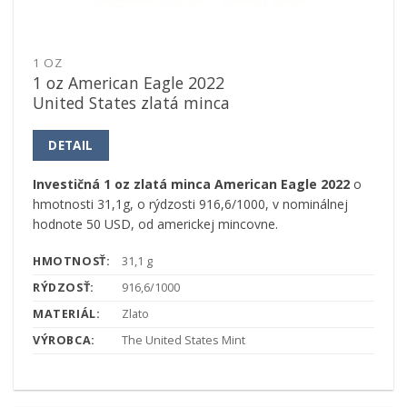
1 OZ
1 oz American Eagle 2022
United States zlatá minca
DETAIL
Investičná 1 oz zlatá minca American Eagle 2022
o
hmotnosti 31,1g, o rýdzosti 916,6/1000, v nominálnej
hodnote 50 USD, od americkej mincovne.
HMOTNOSŤ:
31,1 g
RÝDZOSŤ:
916,6/1000
MATERIÁL:
Zlato
VÝROBCA:
The United States Mint