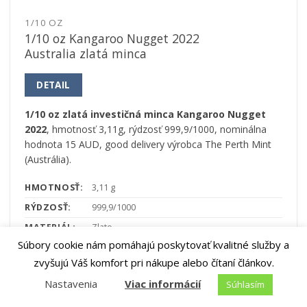
1/10 OZ
1/10 oz Kangaroo Nugget 2022
Australia zlatá minca
DETAIL
1/10 oz zlatá investičná minca Kangaroo Nugget
2022
, hmotnosť 3,11g, rýdzosť 999,9/1000, nominálna
hodnota 15 AUD, good delivery výrobca The Perth Mint
(Austrália).
HMOTNOSŤ:
3,11 g
RÝDZOSŤ:
999,9/1000
MATERIÁL:
Zlato
Súbory cookie nám pomáhajú poskytovať kvalitné služby a
VÝROBCA:
The Perth Mint
zvyšujú Váš komfort pri nákupe alebo čítaní článkov.
Nastavenia
Viac informácií
Súhlasím