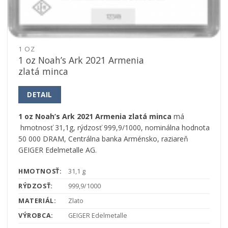
1 OZ
1 oz Noah’s Ark 2021 Armenia
zlatá minca
DETAIL
1 oz Noah’s Ark 2021 Armenia zlatá minca
má
hmotnosť 31,1g, rýdzosť 999,9/1000, nominálna hodnota
50 000 DRAM, Centrálna banka Arménsko, raziareň
GEIGER Edelmetalle AG.
HMOTNOSŤ:
31,1 g
RÝDZOSŤ:
999,9/1000
MATERIÁL:
Zlato
VÝROBCA:
GEIGER Edelmetalle