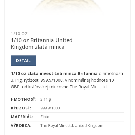
1/10 OZ
1/10 oz Britannia United
Kingdom zlatá minca
DETAIL
1/10 oz zlatá investičná minca Britannia
o hmotnosti
3,11g, rýdzosti 999,9/1000, v nominálnej hodnote 10
GBP, od kráľovskej mincovne The Royal Mint Ltd.
HMOTNOSŤ:
3,11 g
RÝDZOSŤ:
999,9/1000
MATERIÁL:
Zlato
VÝROBCA:
The Royal Mint Ltd. United Kingdom