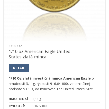
1/10 OZ
1/10 oz American Eagle United
States zlatá minca
DETAIL
1/10 Oz zlatá investičná minca American Eagle
o
hmotnosti 3,11g, rýdzosti 916,6/1000, v nominálnej
hodnote 5 USD, od mincovne The United States Mint.
HMOTNOSŤ:
3,11 g
RÝDZOSŤ:
916,6/1000