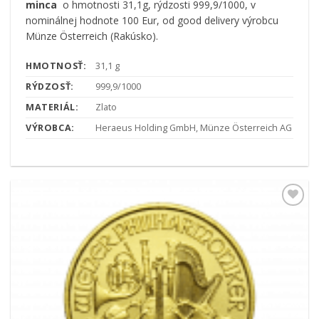
minca
o hmotnosti 31,1g, rýdzosti 999,9/1000, v
nominálnej hodnote 100 Eur, od good delivery výrobcu
Münze Österreich (Rakúsko).
HMOTNOSŤ:
31,1 g
RÝDZOSŤ:
999,9/1000
MATERIÁL:
Zlato
VÝROBCA:
Heraeus Holding GmbH, Münze Österreich AG
Pridať k
obľúbeným