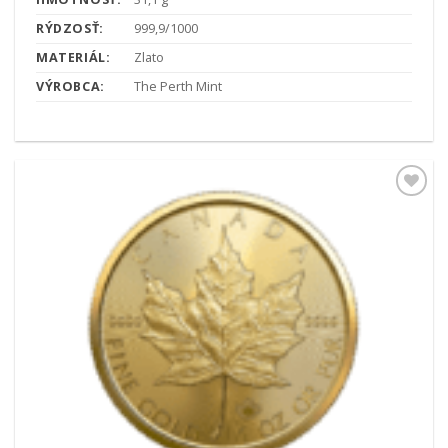
RÝDZOSŤ:
999,9/1000
MATERIÁL:
Zlato
VÝROBCA:
The Perth Mint
Pridať k
obľúbeným