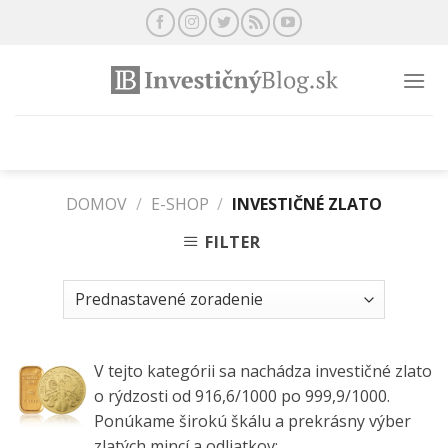
Preskočiť
na
obsah
DOMOV
/
E-SHOP
/
INVESTIČNÉ ZLATO
FILTER
V tejto kategórii sa nachádza investičné zlato
o rýdzosti od 916,6/1000 po 999,9/1000.
Ponúkame širokú škálu a prekrásny výber
zlatých mincí a odliatkov: