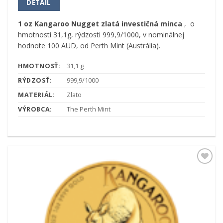
DETAIL
1 oz Kangaroo Nugget zlatá investičná minca
, o
hmotnosti 31,1g, rýdzosti 999,9/1000, v nominálnej
hodnote 100 AUD, od Perth Mint (Austrália).
HMOTNOSŤ:
31,1 g
RÝDZOSŤ:
999,9/1000
MATERIÁL:
Zlato
VÝROBCA:
The Perth Mint
Pridať k
obľúbeným