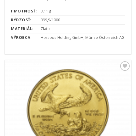
HMOTNOSŤ:
3,11 g
RÝDZOSŤ:
999,9/1000
MATERIÁL:
Zlato
VÝROBCA:
Heraeus Holding GmbH, Münze Österreich AG
Pridať k
obľúbeným