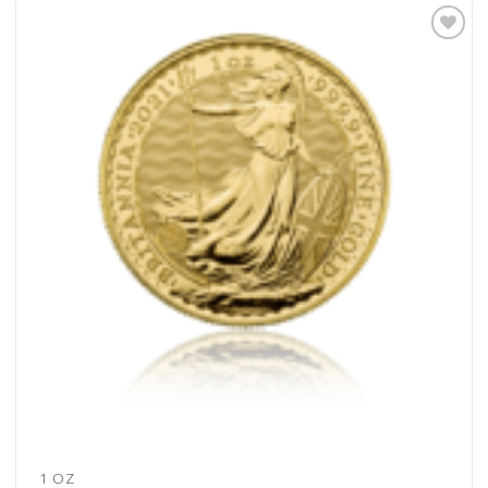
Pridať k
obľúbeným
1 OZ