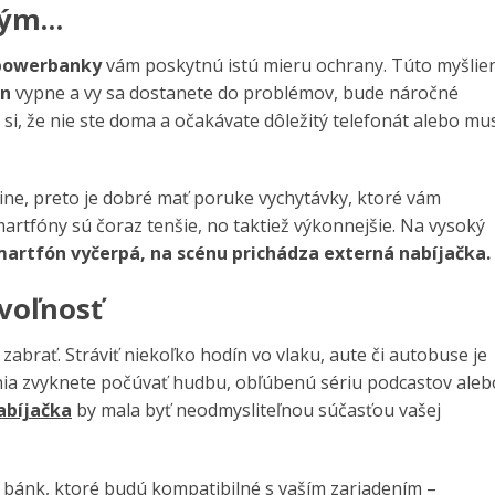
eným…
powerbanky
vám poskytnú istú mieru ochrany. Túto myšlie
ón
vypne a vy sa dostanete do problémov, bude náročné
 si, že nie ste doma a očakávate dôležitý telefonát alebo mu
line, preto je dobré mať poruke vychytávky, ktoré vám
rtfóny sú čoraz tenšie, no taktiež výkonnejšie. Na vysoký
martfón vyčerpá, na scénu prichádza externá nabíjačka.
voľnosť
zabrať. Stráviť niekoľko hodín vo vlaku, aute či autobuse je
ania zvyknete počúvať hudbu, obľúbenú sériu podcastov aleb
abíjačka
by mala byť neodmysliteľnou súčasťou vašej
 bánk, ktoré budú kompatibilné s vaším zariadením –