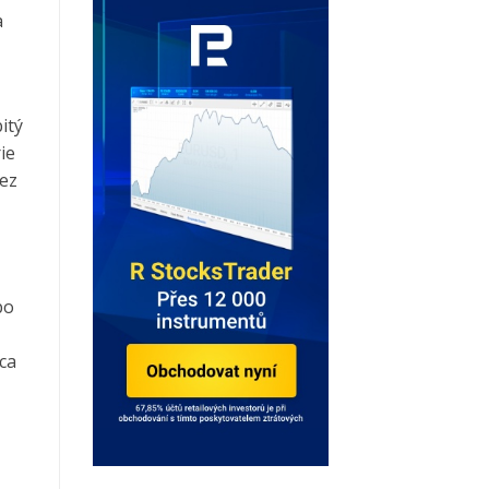
a
itý
ie
bez
bo
nca