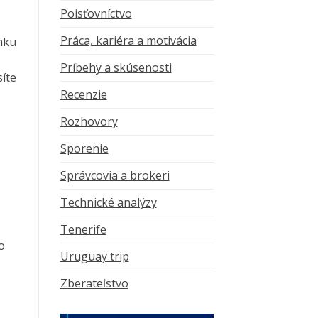
Poisťovníctvo
Práca, kariéra a motivácia
nku
Príbehy a skúsenosti
síte
Recenzie
Rozhovory
Sporenie
Správcovia a brokeri
Technické analýzy
Tenerife
o
Uruguay trip
Zberateľstvo