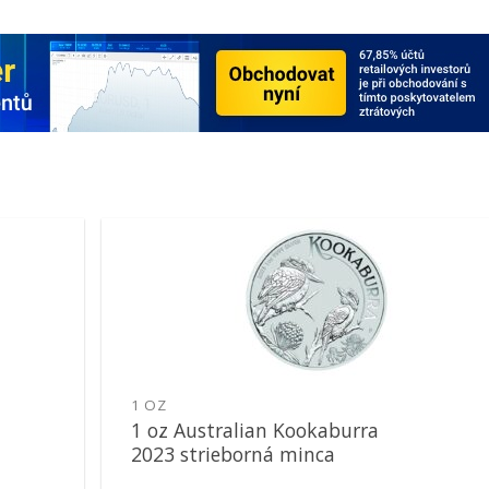
Pridať k
obľúbeným
1 OZ
1 oz Australian Kookaburra
2023 strieborná minca