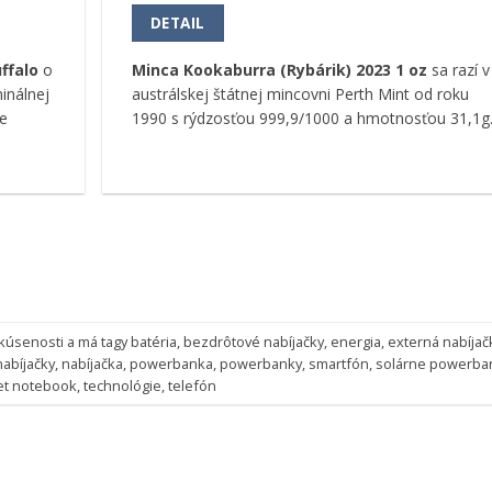
DETAIL
ffalo
o
Minca Kookaburra (Rybárik) 2023 1 oz
sa razí v
inálnej
austrálskej štátnej mincovni Perth Mint od roku
e
1990 s rýdzosťou 999,9/1000 a hmotnosťou 31,1g
skúsenosti
a má tagy
batéria
,
bezdrôtové nabíjačky
,
energia
,
externá nabíjač
abíjačky
,
nabíjačka
,
powerbanka
,
powerbanky
,
smartfón
,
solárne powerba
et notebook
,
technológie
,
telefón