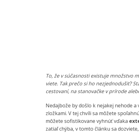
To, že v súčasnosti existuje množstvo m
viete. Tak prečo si ho nezjednodušiť? St
cestovaní, na stanovačke v prírode aleb
Nedajbože by došlo k nejakej nehode a v
zložkami. V tej chvíli sa môžete spoľah
môžete sofistikovane vyhnúť vďaka
ext
zatiaľ chýba, v tomto článku sa dozviete,