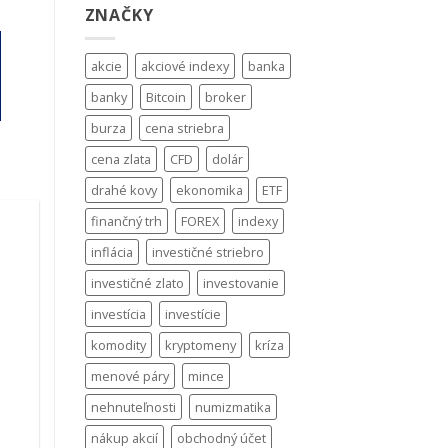
ZNAČKY
akcie
akciové indexy
banka
banky
Bitcoin
broker
burza
cena striebra
cena zlata
CFD
dolár
drahé kovy
ekonomika
ETF
finančný trh
FOREX
indexy
inflácia
investičné striebro
investičné zlato
investovanie
investícia
investície
komodity
kryptomeny
kríza
menové páry
mince
nehnuteľnosti
numizmatika
nákup akcií
obchodný účet