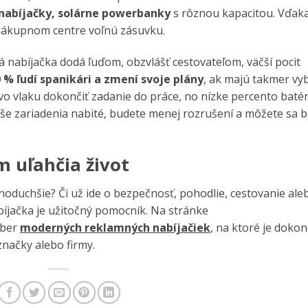
nabíjačky, solárne powerbanky
s rôznou kapacitou. Vďak
 nákupnom centre voľnú zásuvku.
 nabíjačka dodá ľuďom, obzvlášť cestovateľom, väčší pocit
 % ľudí spanikári a zmení svoje plány
, ak majú takmer vyb
 vo vlaku dokončiť zadanie do práce, no nízke percento batér
še zariadenia nabité, budete menej rozrušení a môžete sa 
 uľahčia život
dnoduchšie? Či už ide o bezpečnosť, pohodlie, cestovanie ale
bíjačka je užitočný pomocník. Na stránke
ýber
moderných reklamných nabíjačiek
, na ktoré je doko
značky alebo firmy.