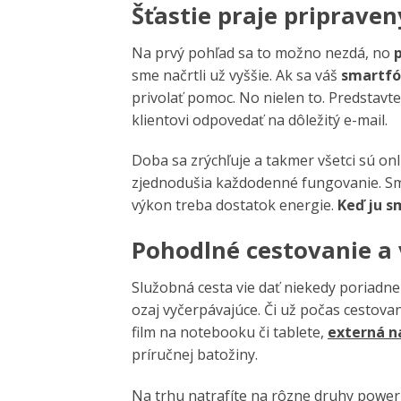
Šťastie praje priprav
Na prvý pohľad sa to možno nezdá, no
sme načrtli už vyššie. Ak sa váš
smartf
privolať pomoc. No nielen to. Predstavte
klientovi odpovedať na dôležitý e-mail.
Doba sa zrýchľuje a takmer všetci sú on
zjednodušia každodenné fungovanie. Sma
výkon treba dostatok energie.
Keď ju s
Pohodlné cestovanie a 
Služobná cesta vie dať niekedy poriadne 
ozaj vyčerpávajúce. Či už počas cestov
film na notebooku či tablete,
externá n
príručnej batožiny.
Na trhu natrafíte na rôzne druhy power