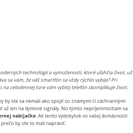
oderných technológií a vymožeností, ktoré uľahčia život, už
áva sa vám, že váš smartfón sa vždy rýchlo vybije? Pri
o na celodennej túre vám vybitý telefón skomplikuje život.
y by ste sa nemali ako spojiť so známymi či záchrannými
núť už len na dymové signály. No týmto nepríjemnostiam sa
ernej nabíjačke
. Ak tento výdobytok vo vašej domácnosti
 prečo by ste to mali napraviť.