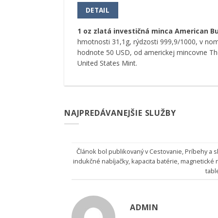
DETAIL
1 oz zlatá investičná minca American Bu
hmotnosti 31,1g, rýdzosti 999,9/1000, v nom
hodnote 50 USD, od americkej mincovne Th
United States Mint.
NAJPREDÁVANEJŠIE SLUŽBY
Článok bol publikovaný v
Cestovanie
,
Príbehy a 
indukčné nabíjačky
,
kapacita batérie
,
magnetické n
tabl
ADMIN