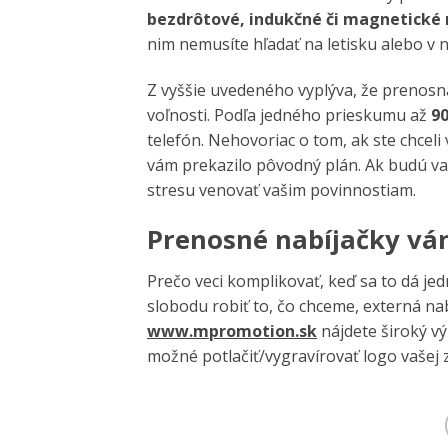
bezdrôtové, indukčné či magnetické 
nim nemusíte hľadať na letisku alebo v
Z vyššie uvedeného vyplýva, že prenosná
voľnosti. Podľa jedného prieskumu až
90
telefón. Nehovoriac o tom, ak ste chceli
vám prekazilo pôvodný plán. Ak budú va
stresu venovať vašim povinnostiam.
Prenosné nabíjačky vám
Prečo veci komplikovať, keď sa to dá je
slobodu robiť to, čo chceme, externá na
www.mpromotion.sk
nájdete široký v
možné potlačiť/vygravírovať logo vašej 