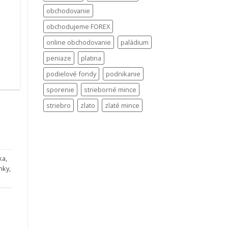
obchodovanie
obchodujeme FOREX
online obchodovanie
paládium
.
peniaze
platina
podielové fondy
podnikanie
sporenie
strieborné mince
striebro
zlato
zlaté mince
ka
,
nky
,