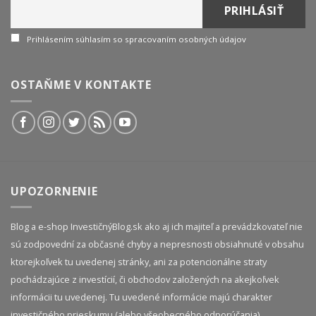
Prihlásením súhlasím so spracovaním osobných údajov
OSTAŇME V KONTAKTE
UPOZORNENIE
Blog a e-shop InvestičnýBlog.sk ako aj ich majiteľ a prevádzkovateľ nie
sú zodpovední za občasné chyby a nepresnosti obsiahnuté v obsahu
ktorejkoľvek tu uvedenej stránky, ani za potencionálne straty
pochádzajúce z investícií, či obchodov založených na akejkoľvek
informácii tu uvedenej. Tu uvedené informácie majú charakter
investičného prieskumu (alebo všeobecného odporúčania)