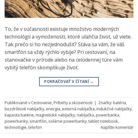
To, že v súčasnosti existuje množstvo moderných
technológií a vymožeností, ktoré uľahčia život, už viete.
Tak prečo si ho nezjednodušiť? Stáva sa vám, že váš
smartfón sa vždy rýchlo vybije? Pri cestovaní, na
stanovačke v prírode alebo na celodennej túre vám
vybitý telefón skomplikuje život.
POKRAČOVAŤ V ČÍTANÍ
→
Publikované v
Cestovanie
,
Príbehy a skúsenosti
|
Značky:
batéria
,
bezdrôtové nabíjačky
,
energia
,
externá nabíjačka
,
indukčné nabíjačky
,
kapacita batérie
,
magnetické nabíjačky
,
nabíjačka
,
powerbanka
,
powerbanky
,
smartfón
,
solárne powerbanky
,
tablet notebook
,
technológie
,
telefón
Napíšte komentár