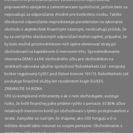
pripraveného vývojármi a zamestnancami spoločnosti, pričom tieto sa
nepovažujú za odporúčanie vhodné pre konkrétnu osobu. Takéto
všeobecné odporúčanie nepredstavuje poradenstvo na vykonanie
obchodu s akýmikoľvek finančnými nástrojmi, neobsahujú prísľub, že
by sa cieľ týchto všeobecných odporúčaní mohol naplniť, prípadne, že
by bolo možné prostredníctvom nich úplne eliminovať straty pri
obchodovaní na kapitálovom či menovom trhu. Sprostredkovanie
otvorenia DEMO a LIVE obchodného účtu pre obchodníkov na
stránkach vykonáva výlučne spoločnosť RoboMarkets Ltd - evropský
broker regulovaný CySEC pod číslom licencie 191/13. RoboMarkets Ltd
poskytuje finančné služby len rezidentom krajín EU/EES.
ZRIEKNUTIE SA RIZIKA
CFD sú komplexné inštrumenty a ak s nimi obchodujete, existuje
riziko, že kvôli finančnej páke prídete rychlo o peniaze. 67.85% účtov
retailových investorov končí pri obchodovaní s týmto poskytovateľom v
strate. Zamyslite se nad tým, že chápete, ako CFD fungujú a či si
môžete dovoliť takto riskovať so svojimi peniazmi. Obchodovanie s
devízami a CFD na maržu so sebou nesie vysokú mieru rizika a