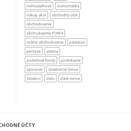
nehnuteľnosti
numizmatika
nákup akcií
obchodný účet
obchodovanie
obchodujeme FOREX
online obchodovanie
paládium
peniaze
platina
podielové fondy
podnikanie
sporenie
strieborné mince
striebro
zlato
zlaté mince
CHODNÉ ÚČTY