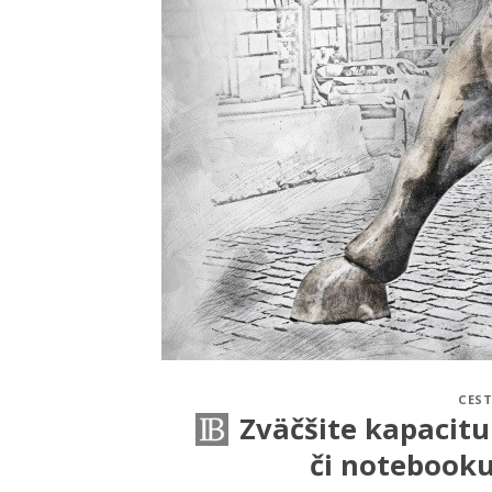
CES
Zväčšite kapacitu
či notebooku