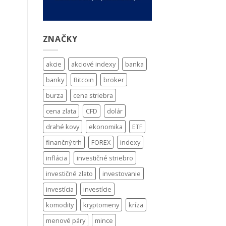
ZNAČKY
akcie
akciové indexy
banka
banky
Bitcoin
broker
burza
cena striebra
cena zlata
CFD
dolár
drahé kovy
ekonomika
ETF
finančný trh
FOREX
indexy
inflácia
investičné striebro
investičné zlato
investovanie
investícia
investície
komodity
kryptomeny
kríza
menové páry
mince