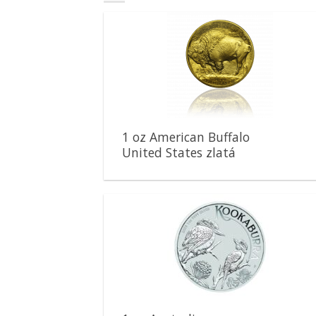
Pridať k
obľúbeným
1 oz American Buffalo
United States zlatá
minca
Pridať k
obľúbeným