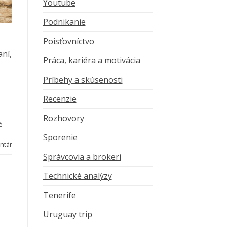
Youtube
Podnikanie
Poisťovníctvo
aní,
Práca, kariéra a motivácia
Príbehy a skúsenosti
Recenzie
Rozhovory
é
Sporenie
ntár
Správcovia a brokeri
Technické analýzy
Tenerife
Uruguay trip