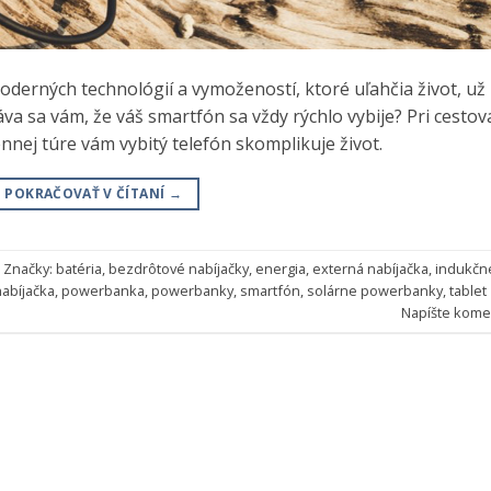
oderných technológií a vymožeností, ktoré uľahčia život, už
áva sa vám, že váš smartfón sa vždy rýchlo vybije? Pri cestov
nnej túre vám vybitý telefón skomplikuje život.
POKRAČOVAŤ V ČÍTANÍ
→
Značky:
batéria
,
bezdrôtové nabíjačky
,
energia
,
externá nabíjačka
,
indukčn
nabíjačka
,
powerbanka
,
powerbanky
,
smartfón
,
solárne powerbanky
,
tablet
Napíšte kome