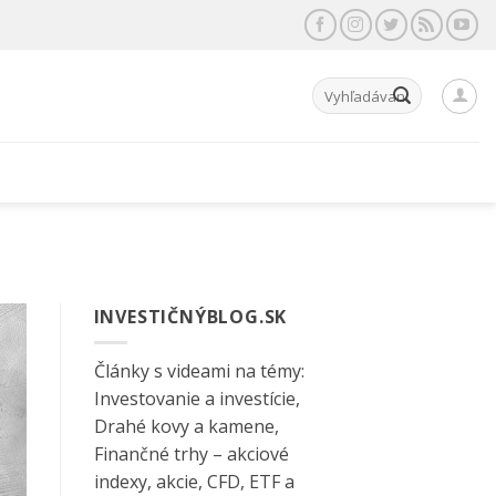
Hľadať:
INVESTIČNÝBLOG.SK
Články s videami na témy:
Investovanie a investície,
Drahé kovy a kamene,
Finančné trhy – akciové
indexy, akcie, CFD, ETF a