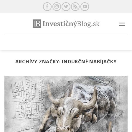
Preskočiť
na
obsah
ARCHÍVY ZNAČKY:
INDUKČNÉ NABÍJAČKY