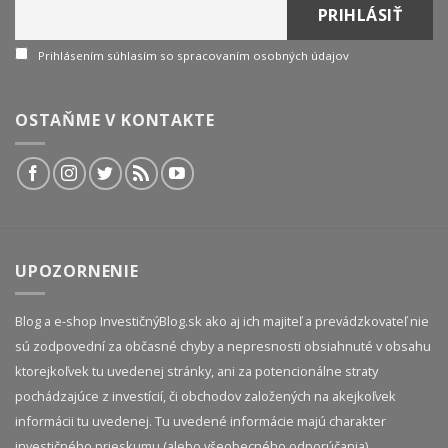
Prihlásením súhlasím so spracovaním osobných údajov
OSTAŇME V KONTAKTE
UPOZORNENIE
Blog a e-shop InvestičnýBlog.sk ako aj ich majiteľ a prevádzkovateľ nie
sú zodpovední za občasné chyby a nepresnosti obsiahnuté v obsahu
ktorejkoľvek tu uvedenej stránky, ani za potencionálne straty
pochádzajúce z investícií, či obchodov založených na akejkoľvek
informácii tu uvedenej. Tu uvedené informácie majú charakter
investičného prieskumu (alebo všeobecného odporúčania)