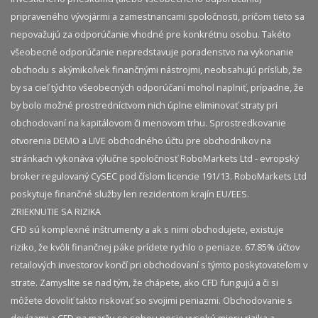
pripraveného vývojármi a zamestnancami spoločnosti, pričom tieto sa
nepovažujú za odporúčanie vhodné pre konkrétnu osobu. Takéto
všeobecné odporúčanie nepredstavuje poradenstvo na vykonanie
obchodu s akýmikoľvek finančnými nástrojmi, neobsahujú prísľub, že
by sa cieľ týchto všeobecných odporúčaní mohol naplniť, prípadne, že
by bolo možné prostredníctvom nich úplne eliminovať straty pri
obchodovaní na kapitálovom či menovom trhu. Sprostredkovanie
otvorenia DEMO a LIVE obchodného účtu pre obchodníkov na
stránkach vykonáva výlučne spoločnosť RoboMarkets Ltd - evropský
broker regulovaný CySEC pod číslom licencie 191/13. RoboMarkets Ltd
poskytuje finančné služby len rezidentom krajín EU/EES.
ZRIEKNUTIE SA RIZIKA
CFD sú komplexné inštrumenty a ak s nimi obchodujete, existuje
riziko, že kvôli finančnej páke prídete rychlo o peniaze. 67.85% účtov
retailových investorov končí pri obchodovaní s týmto poskytovateľom v
strate. Zamyslite se nad tým, že chápete, ako CFD fungujú a či si
môžete dovoliť takto riskovať so svojimi peniazmi. Obchodovanie s
devízami a CFD na maržu so sebou nesie vysokú mieru rizika a