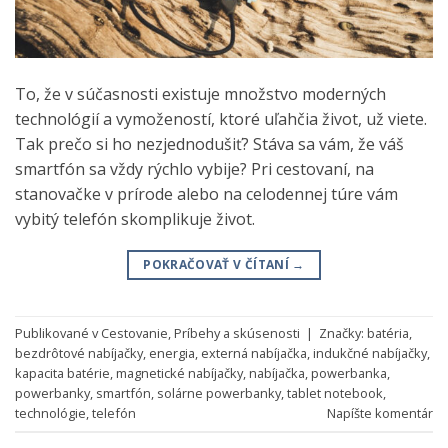
To, že v súčasnosti existuje množstvo moderných
technológií a vymožeností, ktoré uľahčia život, už viete.
Tak prečo si ho nezjednodušiť? Stáva sa vám, že váš
smartfón sa vždy rýchlo vybije? Pri cestovaní, na
stanovačke v prírode alebo na celodennej túre vám
vybitý telefón skomplikuje život.
POKRAČOVAŤ V ČÍTANÍ
→
Publikované v
Cestovanie
,
Príbehy a skúsenosti
|
Značky:
batéria
,
bezdrôtové nabíjačky
,
energia
,
externá nabíjačka
,
indukčné nabíjačky
,
kapacita batérie
,
magnetické nabíjačky
,
nabíjačka
,
powerbanka
,
powerbanky
,
smartfón
,
solárne powerbanky
,
tablet notebook
,
technológie
,
telefón
Napíšte komentár