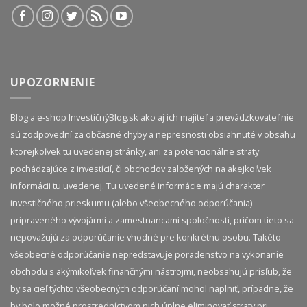
UPOZORNENIE
Blog a e-shop InvestičnýBlog.sk ako aj ich majiteľ a prevádzkovateľ nie
sú zodpovední za občasné chyby a nepresnosti obsiahnuté v obsahu
ktorejkoľvek tu uvedenej stránky, ani za potencionálne straty
pochádzajúce z investícií, či obchodov založených na akejkoľvek
informácii tu uvedenej. Tu uvedené informácie majú charakter
investičného prieskumu (alebo všeobecného odporúčania)
pripraveného vývojármi a zamestnancami spoločnosti, pričom tieto sa
nepovažujú za odporúčanie vhodné pre konkrétnu osobu. Takéto
všeobecné odporúčanie nepredstavuje poradenstvo na vykonanie
obchodu s akýmikoľvek finančnými nástrojmi, neobsahujú prísľub, že
by sa cieľ týchto všeobecných odporúčaní mohol naplniť, prípadne, že
by bolo možné prostredníctvom nich úplne eliminovať straty pri