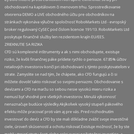
obchodovaní na kapitálovom či menovom trhu. Sprostredkovanie
otvorenia DEMO a LIVE obchodného účtu pre obchodníkov na
stránkach vykonáva výlučne spoločnosť RoboMarkets Ltd - evropský
broker regulovaný CySEC pod číslom licencie 191/13. RoboMarkets Ltd
poskytuje finančné služby len rezidentom krajín EU/EES.
ZRIEKNUTIE SA RIZIKA
CFD sú komplexné inštrumenty a ak s nimi obchodujete, existuje
riziko, že kvôli finančnej páke prídete rychlo o peniaze. 67.85% účtov
retailových investorov končí pri obchodovaní s týmto poskytovateľom v
strate. Zamyslite se nad tým, že chápete, ako CFD fungujú a či si
môžete dovoliť takto riskovať so svojimi peniazmi. Obchodovanie s
devízami a CFD na maržu so sebou nesie vysokú mieru rizika a
nemusí byť vhodné pre všetkých investorov. Minulá výkonnosť
nenaznačuje budúce výsledky.​ Akýkoľvek vysoký stupeň pákového
efektu môže pracovať proti vám aj pre vás. Pred rozhodnutím
investovať do devíz a CFD by ste mali dôkladne zvážiť svoje investičné
ciele, úroveň skúseností a ochotu riskovať.​ Existuje možnosť, že by ste
mohli utrpieť stratu časti alebo celej svojej počiatočnej investície, a