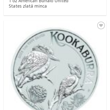
1 oz American Buffalo United
States zlatá minca
Pridať k
obľúbeným