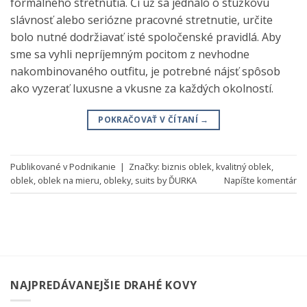
formálneho stretnutia. Či už sa jednalo o stužkovú
slávnosť alebo seriózne pracovné stretnutie, určite
bolo nutné dodržiavať isté spoločenské pravidlá. Aby
sme sa vyhli nepríjemným pocitom z nevhodne
nakombinovaného outfitu, je potrebné nájsť spôsob
ako vyzerať luxusne a vkusne za každých okolností.
POKRAČOVAŤ V ČÍTANÍ
→
Publikované v
Podnikanie
|
Značky:
biznis oblek
,
kvalitný oblek
,
oblek
,
oblek na mieru
,
obleky
,
suits by ĎURKA
Napíšte komentár
NAJPREDÁVANEJŠIE DRAHÉ KOVY