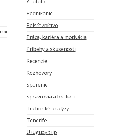
Youtube
Podnikanie
Poisťovníctvo
ntár
Práca, kariéra a motivácia
Príbehy a skúsenosti
Recenzie
Rozhovory
Sporenie
Správcovia a brokeri
Technické analýzy
Tenerife
Uruguay trip