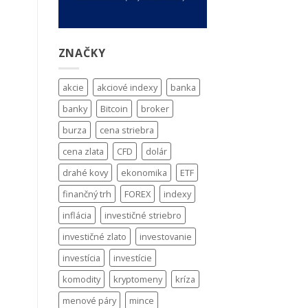
ZNAČKY
akcie
akciové indexy
banka
banky
Bitcoin
broker
burza
cena striebra
cena zlata
CFD
dolár
drahé kovy
ekonomika
ETF
finančný trh
FOREX
indexy
inflácia
investičné striebro
investičné zlato
investovanie
investícia
investície
komodity
kryptomeny
kríza
menové páry
mince