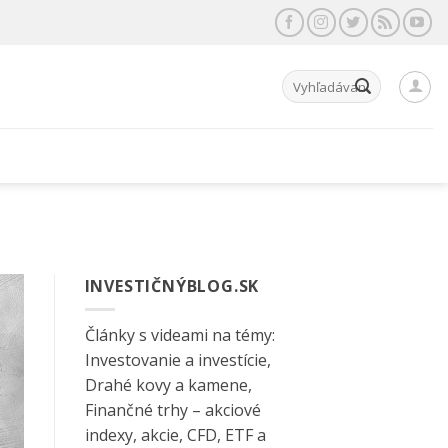
Hľadať:
INVESTIČNÝBLOG.SK
Články s videami na témy:
Investovanie a investície,
Drahé kovy a kamene,
Finančné trhy – akciové
indexy, akcie, CFD, ETF a