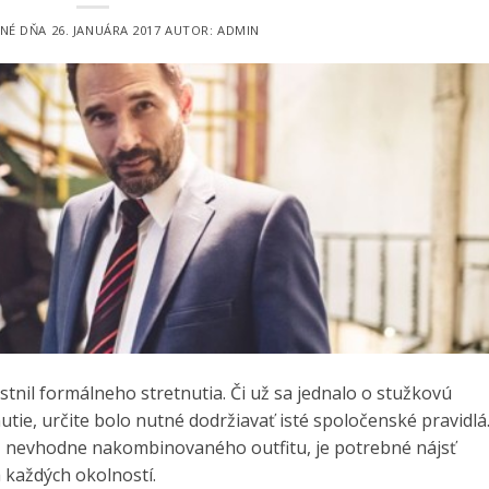
ANÉ DŇA
26. JANUÁRA 2017
AUTOR:
ADMIN
stnil formálneho stretnutia. Či už sa jednalo o stužkovú
tie, určite bolo nutné dodržiavať isté spoločenské pravidlá
z nevhodne nakombinovaného outfitu, je potrebné nájsť
 každých okolností.