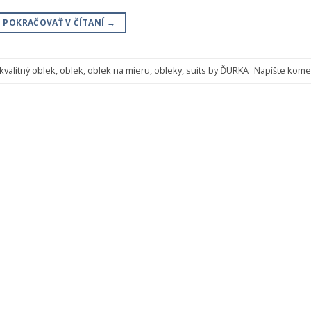
POKRAČOVAŤ V ČÍTANÍ
→
kvalitný oblek
,
oblek
,
oblek na mieru
,
obleky
,
suits by ĎURKA
Napíšte kome