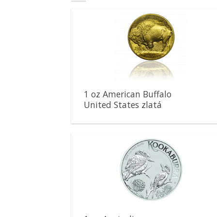
Pridať k
obľúbeným
1 oz American Buffalo
United States zlatá
minca
Pridať k
obľúbeným