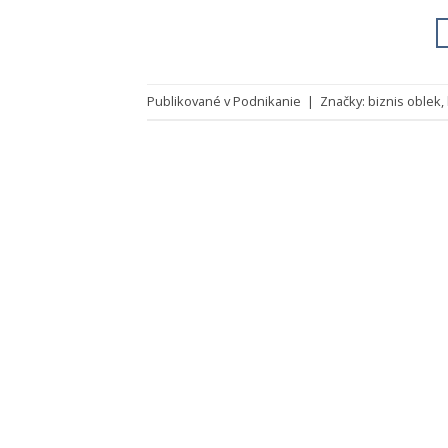
Publikované v
Podnikanie
|
Značky:
biznis oblek
,