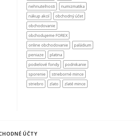
nehnuteľnosti
numizmatika
nákup akcií
obchodný účet
obchodovanie
obchodujeme FOREX
online obchodovanie
paládium
peniaze
platina
podielové fondy
podnikanie
sporenie
strieborné mince
striebro
zlato
zlaté mince
CHODNÉ ÚČTY