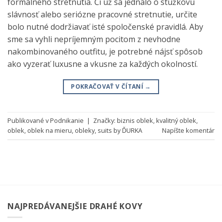
formálneho stretnutia. Či už sa jednalo o stužkovú
slávnosť alebo seriózne pracovné stretnutie, určite
bolo nutné dodržiavať isté spoločenské pravidlá. Aby
sme sa vyhli nepríjemným pocitom z nevhodne
nakombinovaného outfitu, je potrebné nájsť spôsob
ako vyzerať luxusne a vkusne za každých okolností.
POKRAČOVAŤ V ČÍTANÍ
→
Publikované v
Podnikanie
|
Značky:
biznis oblek
,
kvalitný oblek
,
oblek
,
oblek na mieru
,
obleky
,
suits by ĎURKA
Napíšte komentár
NAJPREDÁVANEJŠIE DRAHÉ KOVY