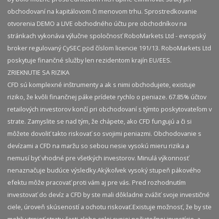
obchodovaní na kapitálovom či menovom trhu. Sprostredkovanie
otvorenia DEMO a LIVE obchodného účtu pre obchodníkov na
stránkach vykonáva výlučne spoločnosť RoboMarkets Ltd - evropský
broker regulovaný CySEC pod číslom licencie 191/13. RoboMarkets Ltd
poskytuje finančné služby len rezidentom krajín EU/EES.
ZRIEKNUTIE SA RIZIKA
CFD sú komplexné inštrumenty a ak s nimi obchodujete, existuje
riziko, že kvôli finančnej páke prídete rychlo o peniaze. 67.85% účtov
retailových investorov končí pri obchodovaní s týmto poskytovateľom v
strate. Zamyslite se nad tým, že chápete, ako CFD fungujú a či si
môžete dovoliť takto riskovať so svojimi peniazmi. Obchodovanie s
devízami a CFD na maržu so sebou nesie vysokú mieru rizika a
nemusí byť vhodné pre všetkých investorov. Minulá výkonnosť
nenaznačuje budúce výsledky.​ Akýkoľvek vysoký stupeň pákového
efektu môže pracovať proti vám aj pre vás. Pred rozhodnutím
investovať do devíz a CFD by ste mali dôkladne zvážiť svoje investičné
ciele, úroveň skúseností a ochotu riskovať.​ Existuje možnosť, že by ste
mohli utrpieť stratu časti alebo celej svojej počiatočnej investície, a