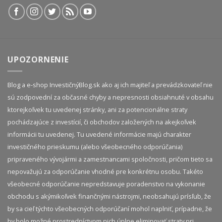
UPOZORNENIE
Blog a e-shop InvestičnýBlog.sk ako aj ich majiteľ a prevádzkovateľ nie
sú zodpovední za občasné chyby a nepresnosti obsiahnuté v obsahu
ktorejkoľvek tu uvedenej stránky, ani za potencionálne straty
pochádzajúce z investícií, či obchodov založených na akejkoľvek
informácii tu uvedenej. Tu uvedené informácie majú charakter
investičného prieskumu (alebo všeobecného odporúčania)
pripraveného vývojármi a zamestnancami spoločnosti, pričom tieto sa
nepovažujú za odporúčanie vhodné pre konkrétnu osobu. Takéto
všeobecné odporúčanie nepredstavuje poradenstvo na vykonanie
obchodu s akýmikoľvek finančnými nástrojmi, neobsahujú prísľub, že
by sa cieľ týchto všeobecných odporúčaní mohol naplniť, prípadne, že
by bolo možné prostredníctvom nich úplne eliminovať straty pri