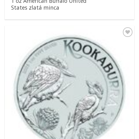
1 oz American Buffalo United
States zlatá minca
Pridať k
obľúbeným