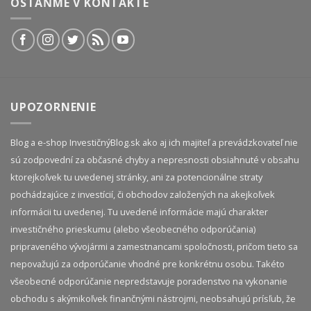
OSTAŇME V KONTAKTE
UPOZORNENIE
Blog a e-shop InvestičnýBlog.sk ako aj ich majiteľ a prevádzkovateľ nie
sú zodpovední za občasné chyby a nepresnosti obsiahnuté v obsahu
ktorejkoľvek tu uvedenej stránky, ani za potencionálne straty
pochádzajúce z investícií, či obchodov založených na akejkoľvek
informácii tu uvedenej. Tu uvedené informácie majú charakter
investičného prieskumu (alebo všeobecného odporúčania)
pripraveného vývojármi a zamestnancami spoločnosti, pričom tieto sa
nepovažujú za odporúčanie vhodné pre konkrétnu osobu. Takéto
všeobecné odporúčanie nepredstavuje poradenstvo na vykonanie
obchodu s akýmikoľvek finančnými nástrojmi, neobsahujú prísľub, že