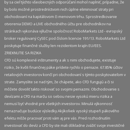
by sa cieľ týchto všeobecných odporúčaní mohol naplniť, prípadne, že
by bolo možné prostredníctvom nich úplne eliminovať straty pri
obchodovaní na kapitálovom či menovom trhu. Sprostredkovanie
otvorenia DEMO a LIVE obchodného účtu pre obchodníkov na
stránkach vykonáva výlučne spoločnosť RoboMarkets Ltd - evropský
broker regulovaný CySEC pod číslom licencie 191/13. RoboMarkets Ltd
poskytuje finančné služby len rezidentom krajín EU/EES.
ZRIEKNUTIE SA RIZIKA
CFD sú komplexné inštrumenty a ak s nimi obchodujete, existuje
riziko, že kvôli finančnej páke prídete rychlo o peniaze. 67.85% účtov
retailových investorov končí pri obchodovaní s týmto poskytovateľom v
strate. Zamyslite se nad tým, že chápete, ako CFD fungujú a či si
môžete dovoliť takto riskovať so svojimi peniazmi. Obchodovanie s
devízami a CFD na maržu so sebou nesie vysokú mieru rizika a
nemusí byť vhodné pre všetkých investorov. Minulá výkonnosť
nenaznačuje budúce výsledky.​ Akýkoľvek vysoký stupeň pákového
efektu môže pracovať proti vám aj pre vás. Pred rozhodnutím
investovať do devíz a CFD by ste mali dôkladne zvážiť svoje investičné