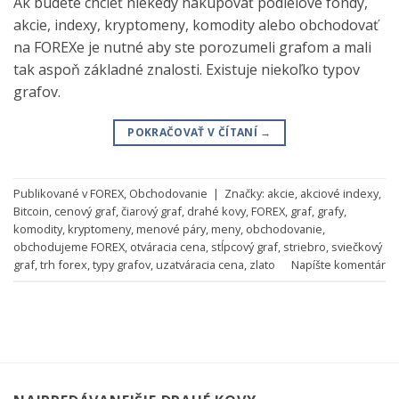
Ak budete chcieť niekedy nakupovať podielové fondy,
akcie, indexy, kryptomeny, komodity alebo obchodovať
na FOREXe je nutné aby ste porozumeli grafom a mali
tak aspoň základné znalosti. Existuje niekoľko typov
grafov.
POKRAČOVAŤ V ČÍTANÍ
→
Publikované v
FOREX
,
Obchodovanie
|
Značky:
akcie
,
akciové indexy
,
Bitcoin
,
cenový graf
,
čiarový graf
,
drahé kovy
,
FOREX
,
graf
,
grafy
,
komodity
,
kryptomeny
,
menové páry
,
meny
,
obchodovanie
,
obchodujeme FOREX
,
otváracia cena
,
stĺpcový graf
,
striebro
,
sviečkový
graf
,
trh forex
,
typy grafov
,
uzatváracia cena
,
zlato
Napíšte komentár