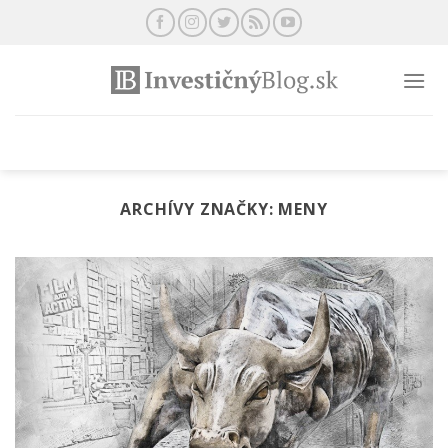
Preskočiť
na
obsah
ARCHÍVY ZNAČKY:
MENY