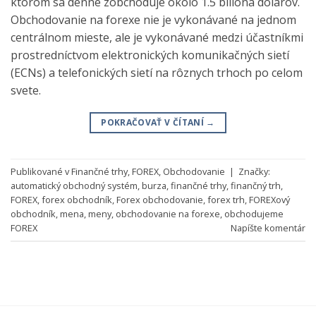
ktorom sa denne zobchoduje okolo 1.5 bilióna dolárov.
Obchodovanie na forexe nie je vykonávané na jednom
centrálnom mieste, ale je vykonávané medzi účastníkmi
prostredníctvom elektronických komunikačných sietí
(ECNs) a telefonických sietí na rôznych trhoch po celom
svete.
POKRAČOVAŤ V ČÍTANÍ
→
Publikované v
Finančné trhy
,
FOREX
,
Obchodovanie
|
Značky:
automatický obchodný systém
,
burza
,
finančné trhy
,
finančný trh
,
FOREX
,
forex obchodník
,
Forex obchodovanie
,
forex trh
,
FOREXový
obchodník
,
mena
,
meny
,
obchodovanie na forexe
,
obchodujeme
FOREX
Napíšte komentár