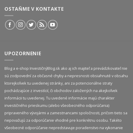
OSTAŇME V KONTAKTE
UPOZORNENIE
Blog a e-shop InvestičnýBlog.sk ako aj ich majiteľ a prevádzkovateľ nie
sú zodpovední za občasné chyby a nepresnosti obsiahnuté v obsahu
ktorejkoľvek tu uvedenej stránky, ani za potencionálne straty
pochádzajúce z investícií, či obchodov založených na akejkoľvek
informácii tu uvedenej. Tu uvedené informácie majú charakter
investičného prieskumu (alebo všeobecného odporúčania)
pripraveného vývojármi a zamestnancami spoločnosti, pričom tieto sa
nepovažujú za odporúčanie vhodné pre konkrétnu osobu. Takéto
všeobecné odporúčanie nepredstavuje poradenstvo na vykonanie