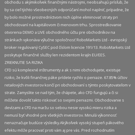
obchodu s akýmikoľvek finančnými nástrojmi, neobsahujú prísľub, že
by sa cieľ týchto všeobecných odporúčaní mohol naplniť, prípadne, že
by bolo možné prostredníctvom nich úplne eliminovať straty pri
obchodovaní na kapitálovom či menovom trhu. Sprostredkovanie
otvorenia DEMO a LIVE obchodného účtu pre obchodníkov na
stránkach vykonáva výlučne spoločnosť RoboMarkets Ltd - evropský
broker regulovaný CySEC pod číslom licencie 191/13. RoboMarkets Ltd
poskytuje finančné služby len rezidentom krajín EU/EES.
ZRIEKNUTIE SA RIZIKA
CFD sú komplexné inštrumenty a ak s nimi obchodujete, existuje
riziko, že kvôli finančnej páke prídete rychlo o peniaze. 67.85% účtov
retailových investorov končí pri obchodovaní s týmto poskytovateľom v
strate. Zamyslite se nad tým, že chápete, ako CFD fungujú a či si
môžete dovoliť takto riskovať so svojimi peniazmi. Obchodovanie s
devízami a CFD na maržu so sebou nesie vysokú mieru rizika a
nemusí byť vhodné pre všetkých investorov. Minulá výkonnosť
nenaznačuje budúce výsledky.​ Akýkoľvek vysoký stupeň pákového
efektu môže pracovať proti vám aj pre vás. Pred rozhodnutím