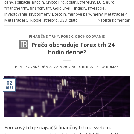
ceny
,
aplikácie
,
Bitcoin
,
Crypto Pro
,
dolár
,
Ethereum
,
EUR
,
euro
,
finančné trhy
,
finančný trh
,
Gold Live!+
,
indexy
,
investície
,
investovanie
,
kryptomeny
,
Litecoin
,
menové páry
,
meny
,
Metatrader 4
,
MetaTrader 5
,
Ripple
,
striebro
,
USD
,
zlato
Napíšte komentár
FINANČNÉ TRHY
,
FOREX
,
OBCHODOVANIE
Prečo obchoduje Forex trh 24
hodín denne?
PUBLIKOVANÉ DŇA
2. MÁJA 2017
AUTOR:
RASTISLAV RUMAN
02
máj
Forexový trh je najväčší finančný trh na svete na