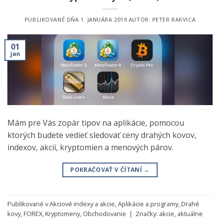
PUBLIKOVANÉ DŇA
1. JANUÁRA 2019
AUTOR:
PETER RAKVICA
01
jan
Mám pre Vás zopár tipov na aplikácie, pomocou
ktorých budete vedieť sledovať ceny drahých kovov,
indexov, akcií, kryptomien a menových párov.
POKRAČOVAŤ V ČÍTANÍ
→
Publikované v
Akciové indexy a akcie
,
Aplikácie a programy
,
Drahé
kovy
,
FOREX
,
Kryptomeny
,
Obchodovanie
|
Značky:
akcie
,
aktuálne