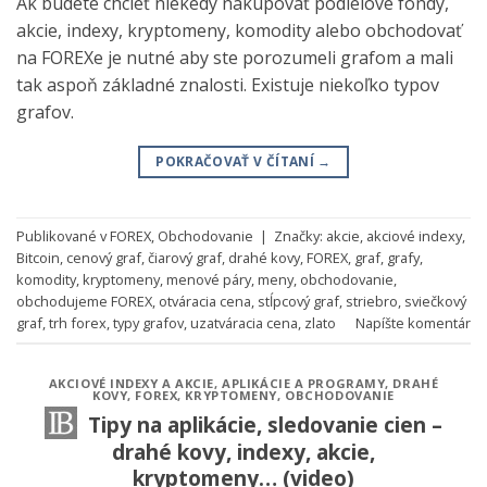
Ak budete chcieť niekedy nakupovať podielové fondy,
akcie, indexy, kryptomeny, komodity alebo obchodovať
na FOREXe je nutné aby ste porozumeli grafom a mali
tak aspoň základné znalosti. Existuje niekoľko typov
grafov.
POKRAČOVAŤ V ČÍTANÍ
→
Publikované v
FOREX
,
Obchodovanie
|
Značky:
akcie
,
akciové indexy
,
Bitcoin
,
cenový graf
,
čiarový graf
,
drahé kovy
,
FOREX
,
graf
,
grafy
,
komodity
,
kryptomeny
,
menové páry
,
meny
,
obchodovanie
,
obchodujeme FOREX
,
otváracia cena
,
stĺpcový graf
,
striebro
,
sviečkový
graf
,
trh forex
,
typy grafov
,
uzatváracia cena
,
zlato
Napíšte komentár
AKCIOVÉ INDEXY A AKCIE
,
APLIKÁCIE A PROGRAMY
,
DRAHÉ
KOVY
,
FOREX
,
KRYPTOMENY
,
OBCHODOVANIE
Tipy na aplikácie, sledovanie cien –
drahé kovy, indexy, akcie,
kryptomeny… (video)