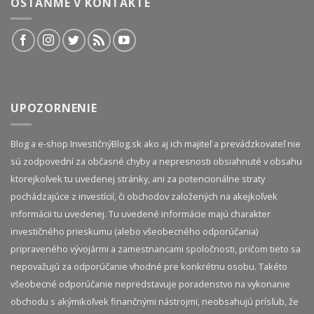
OSTAŇME V KONTAKTE
UPOZORNENIE
Blog a e-shop InvestičnýBlog.sk ako aj ich majiteľ a prevádzkovateľ nie
sú zodpovední za občasné chyby a nepresnosti obsiahnuté v obsahu
ktorejkoľvek tu uvedenej stránky, ani za potencionálne straty
pochádzajúce z investícií, či obchodov založených na akejkoľvek
informácii tu uvedenej. Tu uvedené informácie majú charakter
investičného prieskumu (alebo všeobecného odporúčania)
pripraveného vývojármi a zamestnancami spoločnosti, pričom tieto sa
nepovažujú za odporúčanie vhodné pre konkrétnu osobu. Takéto
všeobecné odporúčanie nepredstavuje poradenstvo na vykonanie
obchodu s akýmikoľvek finančnými nástrojmi, neobsahujú prísľub, že