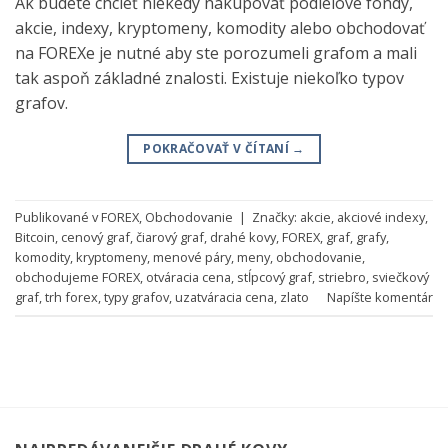
Ak budete chcieť niekedy nakupovať podielové fondy,
akcie, indexy, kryptomeny, komodity alebo obchodovať
na FOREXe je nutné aby ste porozumeli grafom a mali
tak aspoň základné znalosti. Existuje niekoľko typov
grafov.
POKRAČOVAŤ V ČÍTANÍ
→
Publikované v
FOREX
,
Obchodovanie
|
Značky:
akcie
,
akciové indexy
,
Bitcoin
,
cenový graf
,
čiarový graf
,
drahé kovy
,
FOREX
,
graf
,
grafy
,
komodity
,
kryptomeny
,
menové páry
,
meny
,
obchodovanie
,
obchodujeme FOREX
,
otváracia cena
,
stĺpcový graf
,
striebro
,
sviečkový
graf
,
trh forex
,
typy grafov
,
uzatváracia cena
,
zlato
Napíšte komentár