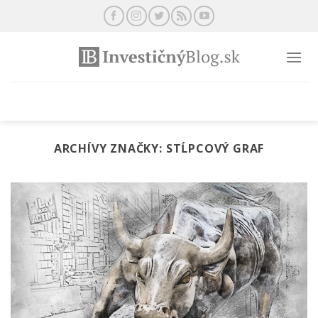
Preskočiť
na
obsah
ARCHÍVY ZNAČKY:
STĹPCOVÝ GRAF