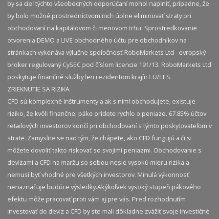
by sa cieľ týchto všeobecných odporúčaní mohol naplniť, prípadne, že
by bolo možné prostredníctvom nich úplne eliminovať straty pri
obchodovaní na kapitálovom či menovom trhu. Sprostredkovanie
otvorenia DEMO a LIVE obchodného účtu pre obchodníkov na
stránkach vykonáva výlučne spoločnosť RoboMarkets Ltd - evropský
broker regulovaný CySEC pod číslom licencie 191/13. RoboMarkets Ltd
poskytuje finančné služby len rezidentom krajín EU/EES.
ZRIEKNUTIE SA RIZIKA
CFD sú komplexné inštrumenty a ak s nimi obchodujete, existuje
riziko, že kvôli finančnej páke prídete rychlo o peniaze. 67.85% účtov
retailových investorov končí pri obchodovaní s týmto poskytovateľom v
strate. Zamyslite se nad tým, že chápete, ako CFD fungujú a či si
môžete dovoliť takto riskovať so svojimi peniazmi. Obchodovanie s
devízami a CFD na maržu so sebou nesie vysokú mieru rizika a
nemusí byť vhodné pre všetkých investorov. Minulá výkonnosť
nenaznačuje budúce výsledky.​ Akýkoľvek vysoký stupeň pákového
efektu môže pracovať proti vám aj pre vás. Pred rozhodnutím
investovať do devíz a CFD by ste mali dôkladne zvážiť svoje investičné