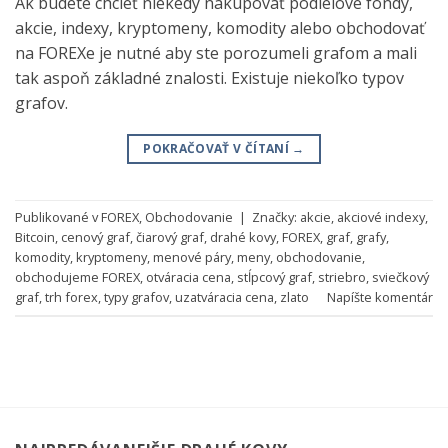
Ak budete chcieť niekedy nakupovať podielové fondy,
akcie, indexy, kryptomeny, komodity alebo obchodovať
na FOREXe je nutné aby ste porozumeli grafom a mali
tak aspoň základné znalosti. Existuje niekoľko typov
grafov.
POKRAČOVAŤ V ČÍTANÍ
→
Publikované v
FOREX
,
Obchodovanie
|
Značky:
akcie
,
akciové indexy
,
Bitcoin
,
cenový graf
,
čiarový graf
,
drahé kovy
,
FOREX
,
graf
,
grafy
,
komodity
,
kryptomeny
,
menové páry
,
meny
,
obchodovanie
,
obchodujeme FOREX
,
otváracia cena
,
stĺpcový graf
,
striebro
,
sviečkový
graf
,
trh forex
,
typy grafov
,
uzatváracia cena
,
zlato
Napíšte komentár