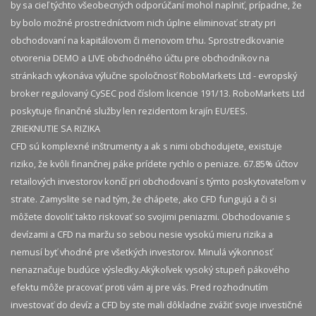
by sa cieľ týchto všeobecných odporúčaní mohol naplniť, prípadne, že
by bolo možné prostredníctvom nich úplne eliminovať straty pri
obchodovaní na kapitálovom či menovom trhu. Sprostredkovanie
otvorenia DEMO a LIVE obchodného účtu pre obchodníkov na
stránkach vykonáva výlučne spoločnosť RoboMarkets Ltd - evropský
broker regulovaný CySEC pod číslom licencie 191/13. RoboMarkets Ltd
poskytuje finančné služby len rezidentom krajín EU/EES.
ZRIEKNUTIE SA RIZIKA
CFD sú komplexné inštrumenty a ak s nimi obchodujete, existuje
riziko, že kvôli finančnej páke prídete rychlo o peniaze. 67.85% účtov
retailových investorov končí pri obchodovaní s týmto poskytovateľom v
strate. Zamyslite se nad tým, že chápete, ako CFD fungujú a či si
môžete dovoliť takto riskovať so svojimi peniazmi. Obchodovanie s
devízami a CFD na maržu so sebou nesie vysokú mieru rizika a
nemusí byť vhodné pre všetkých investorov. Minulá výkonnosť
nenaznačuje budúce výsledky.​ Akýkoľvek vysoký stupeň pákového
efektu môže pracovať proti vám aj pre vás. Pred rozhodnutím
investovať do devíz a CFD by ste mali dôkladne zvážiť svoje investičné