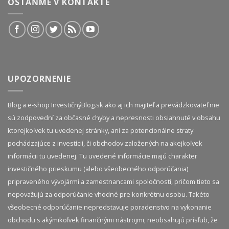
OSTAŇME V KONTAKTE
UPOZORNENIE
Blog a e-shop InvestičnýBlog.sk ako aj ich majiteľ a prevádzkovateľ nie
sú zodpovední za občasné chyby a nepresnosti obsiahnuté v obsahu
ktorejkoľvek tu uvedenej stránky, ani za potencionálne straty
pochádzajúce z investícií, či obchodov založených na akejkoľvek
informácii tu uvedenej. Tu uvedené informácie majú charakter
investičného prieskumu (alebo všeobecného odporúčania)
pripraveného vývojármi a zamestnancami spoločnosti, pričom tieto sa
nepovažujú za odporúčanie vhodné pre konkrétnu osobu. Takéto
všeobecné odporúčanie nepredstavuje poradenstvo na vykonanie
obchodu s akýmikoľvek finančnými nástrojmi, neobsahujú prísľub, že