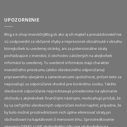
UPOZORNENIE
Blog a e-shop InvestičnýBlog.sk ako aj ich majiteľ a prevádzkovateľ nie
sú zodpovední za občasné chyby a nepresnosti obsiahnuté v obsahu
ktorejkoľvek tu uvedenej stránky, ani za potencionálne straty
pochádzajúce z investícií, či obchodov založených na akejkoľvek
informácii tu uvedenej. Tu uvedené informácie majú charakter
investičného prieskumu (alebo všeobecného odporúčania)
pripraveného vývojármi a zamestnancami spoločnosti, pričom tieto sa
nepovažujú za odporúčanie vhodné pre konkrétnu osobu. Takéto
všeobecné odporúčanie nepredstavuje poradenstvo na vykonanie
obchodu s akýmikoľvek finančnými nástrojmi, neobsahujú prísľub, že
by sa cieľ týchto všeobecných odporúčaní mohol naplniť, prípadne, že
by bolo možné prostredníctvom nich úplne eliminovať straty pri
obchodovaní na kapitálovom či menovom trhu. Sprostredkovanie
otvorenia DEMO a LIVE obchodného účtu pre obchodníkov na