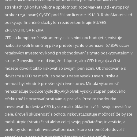
stránkach vykonáva výlučne spoločnosť RoboMarkets Ltd - evropský
broker regulovaný CySEC pod číslom licencie 191/13. RoboMarkets Ltd
poskytuje finančné služby len rezidentom krajín EU/EES.
ZRIEKNUTIE SA RIZIKA
CFD sú komplexné inštrumenty a ak s nimi obchodujete, existuje
riziko, že kvôli finančnej páke prídete rychlo o peniaze. 67.85% účtov
retailových investorov končí pri obchodovaní s týmto poskytovateľom v
strate. Zamyslite se nad tým, že chápete, ako CFD fungujú a či si
môžete dovoliť takto riskovať so svojimi peniazmi. Obchodovanie s
devízami a CFD na maržu so sebou nesie vysokú mieru rizika a
nemusí byť vhodné pre všetkých investorov. Minulá výkonnosť
nenaznačuje budúce výsledky.​ Akýkoľvek vysoký stupeň pákového
efektu môže pracovať proti vám aj pre vás. Pred rozhodnutím
investovať do devíz a CFD by ste mali dôkladne zvážiť svoje investičné
ciele, úroveň skúseností a ochotu riskovať.​ Existuje možnosť, že by ste
mohli utrpieť stratu časti alebo celej svojej počiatočnej investície, a
preto by ste nemali investovať peniaze, ktoré si nemôžete dovoliť
stratiť. Mali by ste si byť vedomí všetkých rizík spojených s