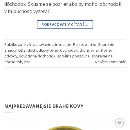
dôchodok. Skúsme sa pozrieť ako by mohol dôchodok
v budúcnosti vyzerať.
POKRAČOVAŤ V ČÍTANÍ
→
Publikované v
Investovanie a investície
,
Poisťovníctvo
,
Sporenie
|
Značky:
DDS
,
dôchodkový pilier
,
dôchodok
,
druhý pilier
,
II pilier
,
odvody
,
odvody na dôchodok
,
sociálna poisťovňa
,
sporenie na
dôchodok
,
štát
Napíšte komentár
NAJPREDÁVANEJŠIE DRAHÉ KOVY