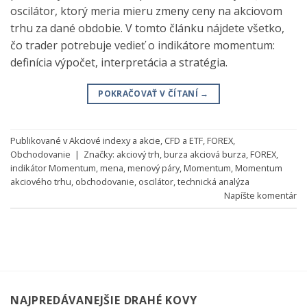
oscilátor, ktorý meria mieru zmeny ceny na akciovom
trhu za dané obdobie. V tomto článku nájdete všetko,
čo trader potrebuje vedieť o indikátore momentum:
definícia výpočet, interpretácia a stratégia.
POKRAČOVAŤ V ČÍTANÍ
→
Publikované v
Akciové indexy a akcie
,
CFD a ETF
,
FOREX
,
Obchodovanie
|
Značky:
akciový trh
,
burza akciová burza
,
FOREX
,
indikátor Momentum
,
mena
,
menový páry
,
Momentum
,
Momentum
akciového trhu
,
obchodovanie
,
oscilátor
,
technická analýza
Napíšte komentár
NAJPREDÁVANEJŠIE DRAHÉ KOVY