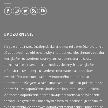
UPOZORNENIE
Blog a e-shop InvestičnýBlog.sk ako aj ich majiteľ a prevádzkovateľ nie
sú zodpovední za občasné chyby a nepresnosti obsiahnuté v obsahu
ktorejkoľvek tu uvedenej stránky, ani za potencionálne straty
pochádzajúce z investícií, či obchodov založených na akejkoľvek
informácii tu uvedenej. Tu uvedené informácie majú charakter
investičného prieskumu (alebo všeobecného odporúčania)
pripraveného vývojármi a zamestnancami spoločnosti, pričom tieto sa
nepovažujú za odporúčanie vhodné pre konkrétnu osobu. Takéto
všeobecné odporúčanie nepredstavuje poradenstvo na vykonanie
obchodu s akýmikoľvek finančnými nástrojmi, neobsahujú prísľub, že
by sa cieľ týchto všeobecných odporúčaní mohol naplniť, prípadne, že