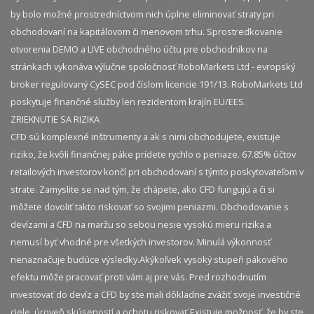
by bolo možné prostredníctvom nich úplne eliminovať straty pri
obchodovaní na kapitálovom či menovom trhu. Sprostredkovanie
otvorenia DEMO a LIVE obchodného účtu pre obchodníkov na
stránkach vykonáva výlučne spoločnosť RoboMarkets Ltd - evropský
broker regulovaný CySEC pod číslom licencie 191/13. RoboMarkets Ltd
poskytuje finančné služby len rezidentom krajín EU/EES.
ZRIEKNUTIE SA RIZIKA
CFD sú komplexné inštrumenty a ak s nimi obchodujete, existuje
riziko, že kvôli finančnej páke prídete rychlo o peniaze. 67.85% účtov
retailových investorov končí pri obchodovaní s týmto poskytovateľom v
strate. Zamyslite se nad tým, že chápete, ako CFD fungujú a či si
môžete dovoliť takto riskovať so svojimi peniazmi. Obchodovanie s
devízami a CFD na maržu so sebou nesie vysokú mieru rizika a
nemusí byť vhodné pre všetkých investorov. Minulá výkonnosť
nenaznačuje budúce výsledky.​ Akýkoľvek vysoký stupeň pákového
efektu môže pracovať proti vám aj pre vás. Pred rozhodnutím
investovať do devíz a CFD by ste mali dôkladne zvážiť svoje investičné
ciele, úroveň skúseností a ochotu riskovať.​ Existuje možnosť, že by ste