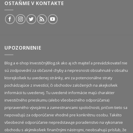
OSTAŇME V KONTAKTE
UPOZORNENIE
Blog a e-shop InvestičnýBlog.sk ako aj ich majiteľ a prevádzkovateľ nie
sú zodpovední za občasné chyby a nepresnosti obsiahnuté v obsahu
ktorejkoľvek tu uvedenej stránky, ani za potencionálne straty
pochádzajúce z investícií, či obchodov založených na akejkoľvek
informácii tu uvedenej. Tu uvedené informácie majú charakter
investičného prieskumu (alebo všeobecného odporúčania)
pripraveného vývojármi a zamestnancami spoločnosti, pričom tieto sa
nepovažujú za odporúčanie vhodné pre konkrétnu osobu. Takéto
všeobecné odporúčanie nepredstavuje poradenstvo na vykonanie
obchodu s akýmikoľvek finančnými nástrojmi, neobsahujú prísľub, že