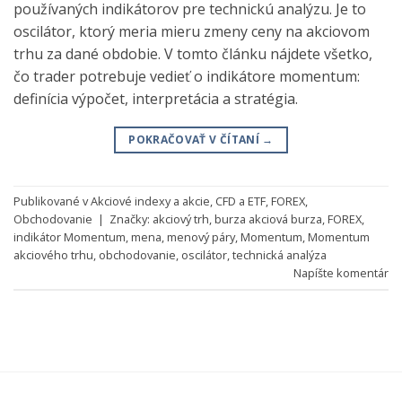
používaných indikátorov pre technickú analýzu. Je to
oscilátor, ktorý meria mieru zmeny ceny na akciovom
trhu za dané obdobie. V tomto článku nájdete všetko,
čo trader potrebuje vedieť o indikátore momentum:
definícia výpočet, interpretácia a stratégia.
POKRAČOVAŤ V ČÍTANÍ
→
Publikované v
Akciové indexy a akcie
,
CFD a ETF
,
FOREX
,
Obchodovanie
|
Značky:
akciový trh
,
burza akciová burza
,
FOREX
,
indikátor Momentum
,
mena
,
menový páry
,
Momentum
,
Momentum
akciového trhu
,
obchodovanie
,
oscilátor
,
technická analýza
Napíšte komentár