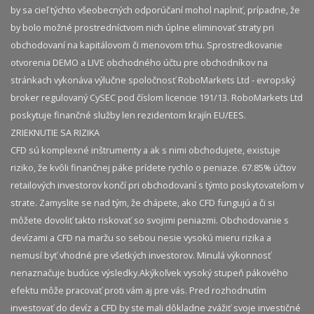
by sa cieľ týchto všeobecných odporúčaní mohol naplniť, prípadne, že
by bolo možné prostredníctvom nich úplne eliminovať straty pri
obchodovaní na kapitálovom či menovom trhu. Sprostredkovanie
otvorenia DEMO a LIVE obchodného účtu pre obchodníkov na
stránkach vykonáva výlučne spoločnosť RoboMarkets Ltd - evropský
broker regulovaný CySEC pod číslom licencie 191/13. RoboMarkets Ltd
poskytuje finančné služby len rezidentom krajín EU/EES.
ZRIEKNUTIE SA RIZIKA
CFD sú komplexné inštrumenty a ak s nimi obchodujete, existuje
riziko, že kvôli finančnej páke prídete rychlo o peniaze. 67.85% účtov
retailových investorov končí pri obchodovaní s týmto poskytovateľom v
strate. Zamyslite se nad tým, že chápete, ako CFD fungujú a či si
môžete dovoliť takto riskovať so svojimi peniazmi. Obchodovanie s
devízami a CFD na maržu so sebou nesie vysokú mieru rizika a
nemusí byť vhodné pre všetkých investorov. Minulá výkonnosť
nenaznačuje budúce výsledky.​ Akýkoľvek vysoký stupeň pákového
efektu môže pracovať proti vám aj pre vás. Pred rozhodnutím
investovať do devíz a CFD by ste mali dôkladne zvážiť svoje investičné