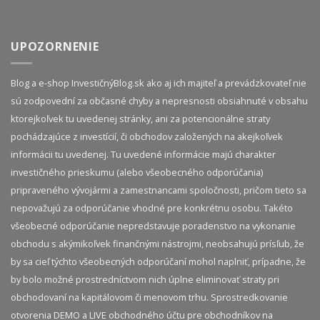
UPOZORNENIE
Blog a e-shop InvestičnýBlog.sk ako aj ich majiteľ a prevádzkovateľ nie
sú zodpovední za občasné chyby a nepresnosti obsiahnuté v obsahu
ktorejkoľvek tu uvedenej stránky, ani za potencionálne straty
pochádzajúce z investícií, či obchodov založených na akejkoľvek
informácii tu uvedenej. Tu uvedené informácie majú charakter
investičného prieskumu (alebo všeobecného odporúčania)
pripraveného vývojármi a zamestnancami spoločnosti, pričom tieto sa
nepovažujú za odporúčanie vhodné pre konkrétnu osobu. Takéto
všeobecné odporúčanie nepredstavuje poradenstvo na vykonanie
obchodu s akýmikoľvek finančnými nástrojmi, neobsahujú prísľub, že
by sa cieľ týchto všeobecných odporúčaní mohol naplniť, prípadne, že
by bolo možné prostredníctvom nich úplne eliminovať straty pri
obchodovaní na kapitálovom či menovom trhu. Sprostredkovanie
otvorenia DEMO a LIVE obchodného účtu pre obchodníkov na