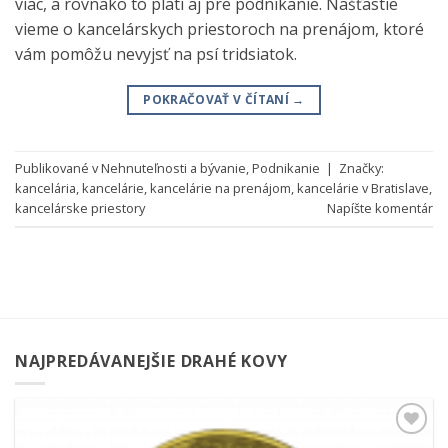
viac, a rovnako to platí aj pre podnikanie. Našťastie
vieme o kancelárskych priestoroch na prenájom, ktoré
vám pomôžu nevyjsť na psí tridsiatok.
POKRAČOVAŤ V ČÍTANÍ
→
Publikované v
Nehnuteľnosti a bývanie
,
Podnikanie
|
Značky:
kancelária
,
kancelárie
,
kancelárie na prenájom
,
kancelárie v Bratislave
,
kancelárske priestory
Napíšte komentár
NAJPREDÁVANEJŠIE DRAHÉ KOVY