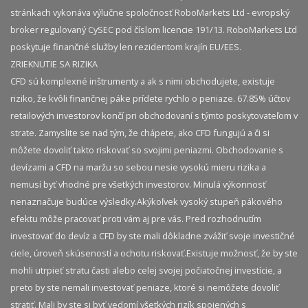
stránkach vykonáva výlučne spoločnosť RoboMarkets Ltd - evropský
broker regulovaný CySEC pod číslom licencie 191/13. RoboMarkets Ltd
poskytuje finančné služby len rezidentom krajín EU/EES.
ZRIEKNUTIE SA RIZIKA
CFD sú komplexné inštrumenty a ak s nimi obchodujete, existuje
riziko, že kvôli finančnej páke prídete rychlo o peniaze. 67.85% účtov
retailových investorov končí pri obchodovaní s týmto poskytovateľom v
strate. Zamyslite se nad tým, že chápete, ako CFD fungujú a či si
môžete dovoliť takto riskovať so svojimi peniazmi. Obchodovanie s
devízami a CFD na maržu so sebou nesie vysokú mieru rizika a
nemusí byť vhodné pre všetkých investorov. Minulá výkonnosť
nenaznačuje budúce výsledky.​ Akýkoľvek vysoký stupeň pákového
efektu môže pracovať proti vám aj pre vás. Pred rozhodnutím
investovať do devíz a CFD by ste mali dôkladne zvážiť svoje investičné
ciele, úroveň skúseností a ochotu riskovať.​ Existuje možnosť, že by ste
mohli utrpieť stratu časti alebo celej svojej počiatočnej investície, a
preto by ste nemali investovať peniaze, ktoré si nemôžete dovoliť
stratiť. Mali by ste si byť vedomí všetkých rizík spojených s