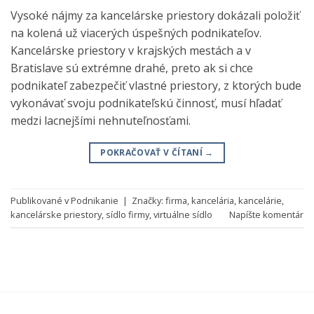
Vysoké nájmy za kancelárske priestory dokázali položiť
na kolená už viacerých úspešných podnikateľov.
Kancelárske priestory v krajských mestách a v
Bratislave sú extrémne drahé, preto ak si chce
podnikateľ zabezpečiť vlastné priestory, z ktorých bude
vykonávať svoju podnikateľskú činnosť, musí hľadať
medzi lacnejšími nehnuteľnosťami.
POKRAČOVAŤ V ČÍTANÍ
→
Publikované v
Podnikanie
|
Značky:
firma
,
kancelária
,
kancelárie
,
kancelárske priestory
,
sídlo firmy
,
virtuálne sídlo
Napíšte komentár