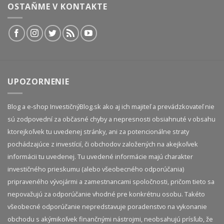
OSTAŇME V KONTAKTE
UPOZORNENIE
Blog a e-shop InvestičnýBlog.sk ako aj ich majiteľ a prevádzkovateľ nie
sú zodpovední za občasné chyby a nepresnosti obsiahnuté v obsahu
ktorejkoľvek tu uvedenej stránky, ani za potencionálne straty
pochádzajúce z investícií, či obchodov založených na akejkoľvek
informácii tu uvedenej. Tu uvedené informácie majú charakter
investičného prieskumu (alebo všeobecného odporúčania)
pripraveného vývojármi a zamestnancami spoločnosti, pričom tieto sa
nepovažujú za odporúčanie vhodné pre konkrétnu osobu. Takéto
všeobecné odporúčanie nepredstavuje poradenstvo na vykonanie
obchodu s akýmikoľvek finančnými nástrojmi, neobsahujú prísľub, že