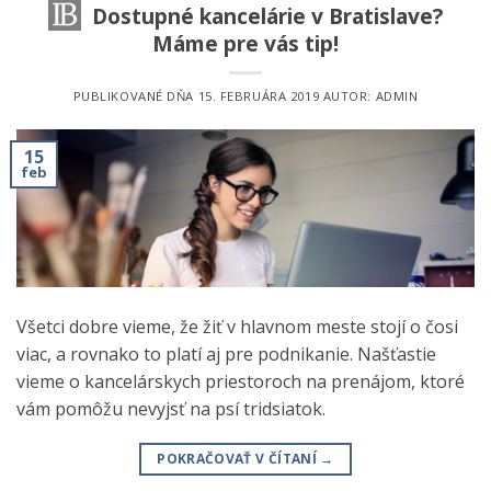
Dostupné kancelárie v Bratislave?
Máme pre vás tip!
PUBLIKOVANÉ DŇA
15. FEBRUÁRA 2019
AUTOR:
ADMIN
15
feb
Všetci dobre vieme, že žiť v hlavnom meste stojí o čosi
viac, a rovnako to platí aj pre podnikanie. Našťastie
vieme o kancelárskych priestoroch na prenájom, ktoré
vám pomôžu nevyjsť na psí tridsiatok.
POKRAČOVAŤ V ČÍTANÍ
→