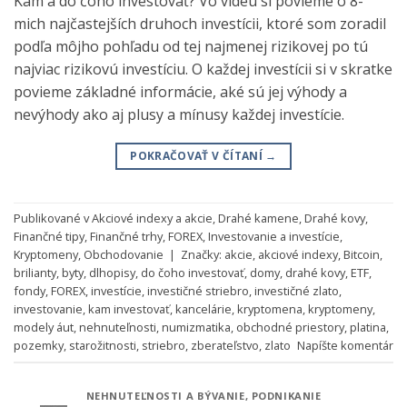
Kam a do čoho investovať? Vo videu si povieme o 8-
mich najčastejších druhoch investícii, ktoré som zoradil
podľa môjho pohľadu od tej najmenej rizikovej po tú
najviac rizikovú investíciu. O každej investícii si v skratke
povieme základné informácie, aké sú jej výhody a
nevýhody ako aj plusy a mínusy každej investície.
POKRAČOVAŤ V ČÍTANÍ
→
Publikované v
Akciové indexy a akcie
,
Drahé kamene
,
Drahé kovy
,
Finančné tipy
,
Finančné trhy
,
FOREX
,
Investovanie a investície
,
Kryptomeny
,
Obchodovanie
|
Značky:
akcie
,
akciové indexy
,
Bitcoin
,
brilianty
,
byty
,
dlhopisy
,
do čoho investovať
,
domy
,
drahé kovy
,
ETF
,
fondy
,
FOREX
,
investície
,
investičné striebro
,
investičné zlato
,
investovanie
,
kam investovať
,
kancelárie
,
kryptomena
,
kryptomeny
,
modely áut
,
nehnuteľnosti
,
numizmatika
,
obchodné priestory
,
platina
,
pozemky
,
starožitnosti
,
striebro
,
zberateľstvo
,
zlato
Napíšte komentár
NEHNUTEĽNOSTI A BÝVANIE
,
PODNIKANIE