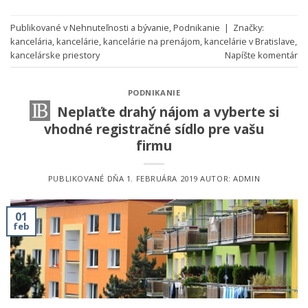
Publikované v
Nehnuteľnosti a bývanie
,
Podnikanie
|
Značky:
kancelária
,
kancelárie
,
kancelárie na prenájom
,
kancelárie v Bratislave
,
kancelárske priestory
Napíšte komentár
PODNIKANIE
Neplaťte drahý nájom a vyberte si
vhodné registračné sídlo pre vašu
firmu
PUBLIKOVANÉ DŇA
1. FEBRUÁRA 2019
AUTOR:
ADMIN
01
feb