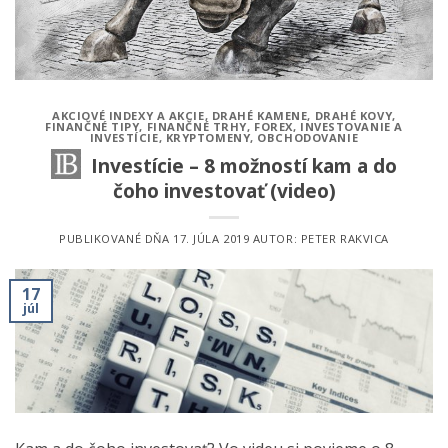
AKCIOVÉ INDEXY A AKCIE
,
DRAHÉ KAMENE
,
DRAHÉ KOVY
,
FINANČNÉ TIPY
,
FINANČNÉ TRHY
,
FOREX
,
INVESTOVANIE A
INVESTÍCIE
,
KRYPTOMENY
,
OBCHODOVANIE
Investície – 8 možností kam a do
čoho investovať (video)
PUBLIKOVANÉ DŇA
17. JÚLA 2019
AUTOR:
PETER RAKVICA
17
júl