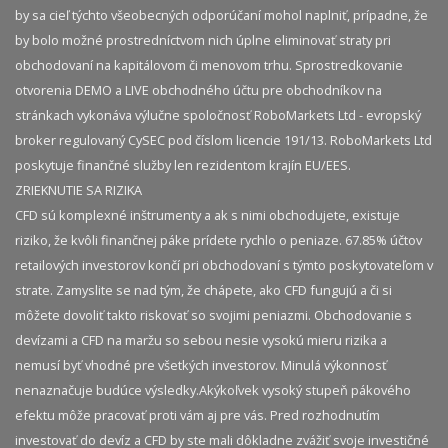
by sa cieľ týchto všeobecných odporúčaní mohol naplniť, prípadne, že
by bolo možné prostredníctvom nich úplne eliminovať straty pri
obchodovaní na kapitálovom či menovom trhu. Sprostredkovanie
otvorenia DEMO a LIVE obchodného účtu pre obchodníkov na
stránkach vykonáva výlučne spoločnosť RoboMarkets Ltd - evropský
broker regulovaný CySEC pod číslom licencie 191/13. RoboMarkets Ltd
poskytuje finančné služby len rezidentom krajín EU/EES.
ZRIEKNUTIE SA RIZIKA
CFD sú komplexné inštrumenty a ak s nimi obchodujete, existuje
riziko, že kvôli finančnej páke prídete rychlo o peniaze. 67.85% účtov
retailových investorov končí pri obchodovaní s týmto poskytovateľom v
strate. Zamyslite se nad tým, že chápete, ako CFD fungujú a či si
môžete dovoliť takto riskovať so svojimi peniazmi. Obchodovanie s
devízami a CFD na maržu so sebou nesie vysokú mieru rizika a
nemusí byť vhodné pre všetkých investorov. Minulá výkonnosť
nenaznačuje budúce výsledky.​ Akýkoľvek vysoký stupeň pákového
efektu môže pracovať proti vám aj pre vás. Pred rozhodnutím
investovať do devíz a CFD by ste mali dôkladne zvážiť svoje investičné