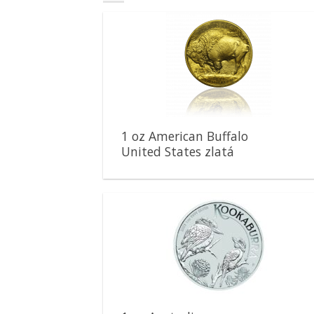
Pridať k
obľúbeným
1 oz American Buffalo
United States zlatá
minca
Pridať k
obľúbeným