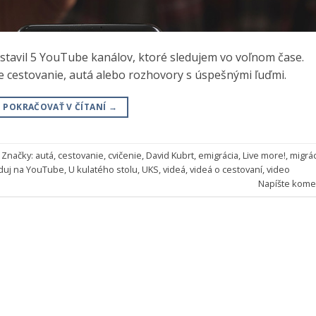
tavil 5 YouTube kanálov, ktoré sledujem vo voľnom čase.
 cestovanie, autá alebo rozhovory s úspešnými ľuďmi.
POKRAČOVAŤ V ČÍTANÍ
→
Značky:
autá
,
cestovanie
,
cvičenie
,
David Kubrt
,
emigrácia
,
Live more!
,
migrác
duj na YouTube
,
U kulatého stolu
,
UKS
,
videá
,
videá o cestovaní
,
video
Napíšte kome