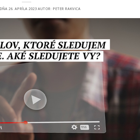
 DŇA
26. APRÍLA 2023
AUTOR:
PETER RAKVICA