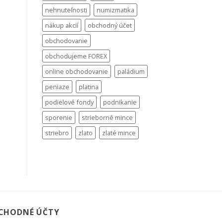
nehnuteľnosti
numizmatika
nákup akcií
obchodný účet
obchodovanie
obchodujeme FOREX
online obchodovanie
paládium
peniaze
platina
podielové fondy
podnikanie
sporenie
strieborné mince
striebro
zlato
zlaté mince
CHODNÉ ÚČTY