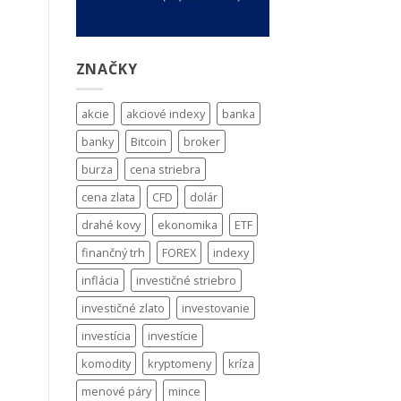
ZNAČKY
akcie
akciové indexy
banka
banky
Bitcoin
broker
burza
cena striebra
cena zlata
CFD
dolár
drahé kovy
ekonomika
ETF
finančný trh
FOREX
indexy
inflácia
investičné striebro
investičné zlato
investovanie
investícia
investície
komodity
kryptomeny
kríza
menové páry
mince