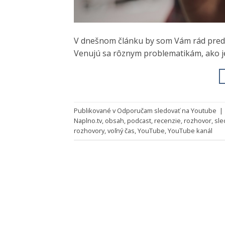
V dnešnom článku by som Vám rád preds
Venujú sa rôznym problematikám, ako je
Publikované v
Odporučam sledovať na Youtube
|
Naplno.tv
,
obsah
,
podcast
,
recenzie
,
rozhovor
,
sle
rozhovory
,
voľný čas
,
YouTube
,
YouTube kanál