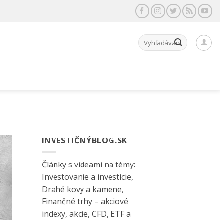
Hľadať:
INVESTIČNÝBLOG.SK
Články s videami na témy:
Investovanie a investície,
Drahé kovy a kamene,
Finančné trhy – akciové
indexy, akcie, CFD, ETF a