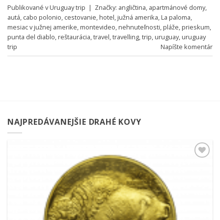
Publikované v
Uruguay trip
|
Značky:
angličtina
,
apartmánové domy
,
autá
,
cabo polonio
,
cestovanie
,
hotel
,
južná amerika
,
La paloma
,
mesiac v južnej amerike
,
montevideo
,
nehnuteľnosti
,
pláže
,
prieskum
,
punta del diablo
,
reštaurácia
,
travel
,
travelling
,
trip
,
uruguay
,
uruguay
trip
Napíšte komentár
NAJPREDÁVANEJŠIE DRAHÉ KOVY
Pridať k
obľúbeným