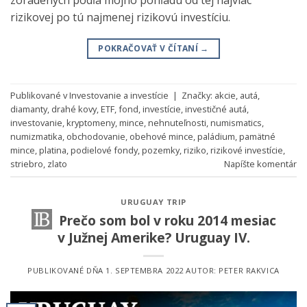
rizikovej po tú najmenej rizikovú investíciu.
POKRAČOVAŤ V ČÍTANÍ
→
Publikované v
Investovanie a investície
|
Značky:
akcie
,
autá
,
diamanty
,
drahé kovy
,
ETF
,
fond
,
investície
,
investičné autá
,
investovanie
,
kryptomeny
,
mince
,
nehnuteľnosti
,
numismatics
,
numizmatika
,
obchodovanie
,
obehové mince
,
paládium
,
pamätné
mince
,
platina
,
podielové fondy
,
pozemky
,
riziko
,
rizikové investície
,
striebro
,
zlato
Napíšte komentár
URUGUAY TRIP
Prečo som bol v roku 2014 mesiac
v Južnej Amerike? Uruguay IV.
PUBLIKOVANÉ DŇA
1. SEPTEMBRA 2022
AUTOR:
PETER RAKVICA