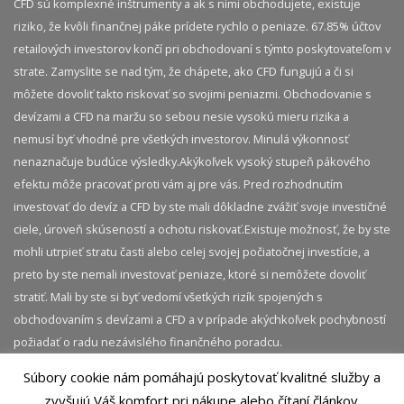
CFD sú komplexné inštrumenty a ak s nimi obchodujete, existuje
riziko, že kvôli finančnej páke prídete rychlo o peniaze. 67.85% účtov
retailových investorov končí pri obchodovaní s týmto poskytovateľom v
strate. Zamyslite se nad tým, že chápete, ako CFD fungujú a či si
môžete dovoliť takto riskovať so svojimi peniazmi. Obchodovanie s
devízami a CFD na maržu so sebou nesie vysokú mieru rizika a
nemusí byť vhodné pre všetkých investorov. Minulá výkonnosť
nenaznačuje budúce výsledky.​ Akýkoľvek vysoký stupeň pákového
efektu môže pracovať proti vám aj pre vás. Pred rozhodnutím
investovať do devíz a CFD by ste mali dôkladne zvážiť svoje investičné
ciele, úroveň skúseností a ochotu riskovať.​ Existuje možnosť, že by ste
mohli utrpieť stratu časti alebo celej svojej počiatočnej investície, a
preto by ste nemali investovať peniaze, ktoré si nemôžete dovoliť
stratiť. Mali by ste si byť vedomí všetkých rizík spojených s
obchodovaním s devízami a CFD a v prípade akýchkoľvek pochybností
požiadať o radu nezávislého finančného poradcu.
Súbory cookie nám pomáhajú poskytovať kvalitné služby a
© 2026 InvestičnýBlog.sk | Všetky práva vyhradené.
zvyšujú Váš komfort pri nákupe alebo čítaní článkov.