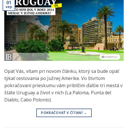
01
sep
Opäť Vás, vítam pri novom článku, ktorý sa bude opäť
týkať cestovania po Južnej Amerike. Vo štvrtom
pokračovaní prieskumu vám priblížim ďalšie tri mestá v
štáte Uruguay a život v nich (La Paloma, Punta del
Diablo, Cabo Polonio).
POKRAČOVAŤ V ČÍTANÍ
→