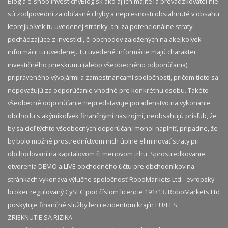
Blog a e-shop InvestičnýBlog.sk ako aj ich majiteľ a prevádzkovateľ nie
sú zodpovední za občasné chyby a nepresnosti obsiahnuté v obsahu
ktorejkoľvek tu uvedenej stránky, ani za potencionálne straty
pochádzajúce z investícií, či obchodov založených na akejkoľvek
informácii tu uvedenej. Tu uvedené informácie majú charakter
investičného prieskumu (alebo všeobecného odporúčania)
pripraveného vývojármi a zamestnancami spoločnosti, pričom tieto sa
nepovažujú za odporúčanie vhodné pre konkrétnu osobu. Takéto
všeobecné odporúčanie nepredstavuje poradenstvo na vykonanie
obchodu s akýmikoľvek finančnými nástrojmi, neobsahujú prísľub, že
by sa cieľ týchto všeobecných odporúčaní mohol naplniť, prípadne, že
by bolo možné prostredníctvom nich úplne eliminovať straty pri
obchodovaní na kapitálovom či menovom trhu. Sprostredkovanie
otvorenia DEMO a LIVE obchodného účtu pre obchodníkov na
stránkach vykonáva výlučne spoločnosť RoboMarkets Ltd - evropský
broker regulovaný CySEC pod číslom licencie 191/13. RoboMarkets Ltd
poskytuje finančné služby len rezidentom krajín EU/EES.
ZRIEKNUTIE SA RIZIKA