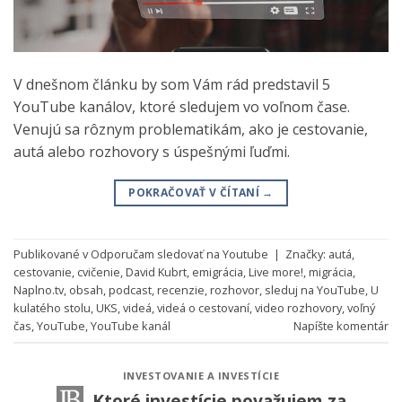
V dnešnom článku by som Vám rád predstavil 5
YouTube kanálov, ktoré sledujem vo voľnom čase.
Venujú sa rôznym problematikám, ako je cestovanie,
autá alebo rozhovory s úspešnými ľuďmi.
POKRAČOVAŤ V ČÍTANÍ
→
Publikované v
Odporučam sledovať na Youtube
|
Značky:
autá
,
cestovanie
,
cvičenie
,
David Kubrt
,
emigrácia
,
Live more!
,
migrácia
,
Naplno.tv
,
obsah
,
podcast
,
recenzie
,
rozhovor
,
sleduj na YouTube
,
U
kulatého stolu
,
UKS
,
videá
,
videá o cestovaní
,
video rozhovory
,
voľný
čas
,
YouTube
,
YouTube kanál
Napíšte komentár
INVESTOVANIE A INVESTÍCIE
Ktoré investície považujem za