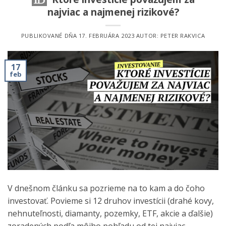
najviac a najmenej rizikové?
PUBLIKOVANÉ DŇA
17. FEBRUÁRA 2023
AUTOR:
PETER RAKVICA
17
feb
V dnešnom článku sa pozrieme na to kam a do čoho
investovať. Povieme si 12 druhov investícii (drahé kovy,
nehnuteľnosti, diamanty, pozemky, ETF, akcie a ďalšie)
zoradených podľa môjho pohľadu od tej najviac