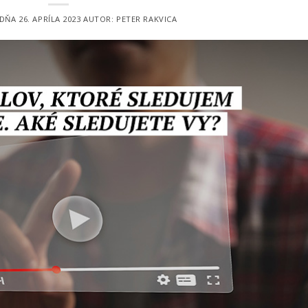
 DŇA
26. APRÍLA 2023
AUTOR:
PETER RAKVICA