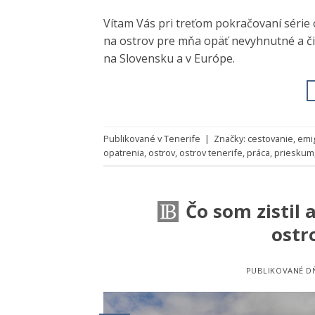
Vítam Vás pri treťom pokračovaní série 
na ostrov pre mňa opäť nevyhnutné a či 
na Slovensku a v Európe.
Publikované v
Tenerife
|
Značky:
cestovanie
,
emi
opatrenia
,
ostrov
,
ostrov tenerife
,
práca
,
prieskum
Čo som zistil 
ostro
PUBLIKOVANÉ 