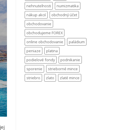
nehnuteľnosti
numizmatika
nákup akcií
obchodný účet
obchodovanie
obchodujeme FOREX
online obchodovanie
paládium
peniaze
platina
podielové fondy
podnikanie
sporenie
strieborné mince
striebro
zlato
zlaté mince
jej