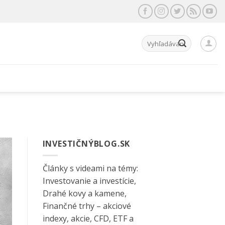
Hľadať:
INVESTIČNÝBLOG.SK
Články s videami na témy:
Investovanie a investície,
Drahé kovy a kamene,
Finančné trhy – akciové
indexy, akcie, CFD, ETF a