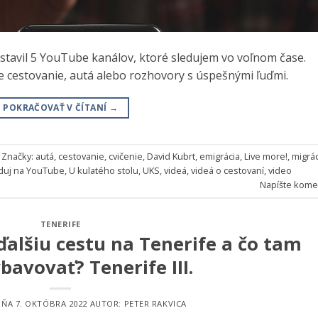
tavil 5 YouTube kanálov, ktoré sledujem vo voľnom čase.
 cestovanie, autá alebo rozhovory s úspešnými ľuďmi.
POKRAČOVAŤ V ČÍTANÍ
→
Značky:
autá
,
cestovanie
,
cvičenie
,
David Kubrt
,
emigrácia
,
Live more!
,
migrác
duj na YouTube
,
U kulatého stolu
,
UKS
,
videá
,
videá o cestovaní
,
video
Napíšte kome
TENERIFE
alšiu cestu na Tenerife a čo tam
bavovať? Tenerife III.
DŇA
7. OKTÓBRA 2022
AUTOR:
PETER RAKVICA