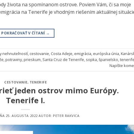
ody života na spomínanom ostrove. Poviem Vám, či sa moje
 emigrácia na Tenerife je vhodným riešením aktuálnej situáci
POKRAČOVAŤ V ČÍTANÍ
→
y nehnuteľností
,
cestovanie
,
Costa Adeje
,
emigrácia
,
európska únia
,
Kanárs
že
,
potraviny
,
prieskum
,
Santa Cruz de Tenerife
,
sopka
,
španielsko
,
tenerif
Napíšte kome
CESTOVANIE
,
TENERIFE
rieť jeden ostrov mimo Európy.
Tenerife I.
DŇA
25. AUGUSTA 2022
AUTOR:
PETER RAKVICA