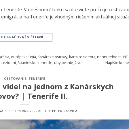
o Tenerife. V dnešnom článku sa dozviete prečo je cestovan
emigrácia na Tenerife je vhodným riešením aktuálnej situác
POKRAČOVAŤ V ČÍTANÍ
→
grácia
,
európska únia
,
Kanárske ostrovy
,
karta rezidenta
,
nehnuteľnosti
,
NIE
,
rezident
,
španielsko
,
tenerife
,
ubytovanie
,
život
Napíšte kome
CESTOVANIE
,
TENERIFE
a videl na jednom z Kanárskych
vov? | Tenerife II.
DŇA
8. SEPTEMBRA 2022
AUTOR:
PETER RAKVICA