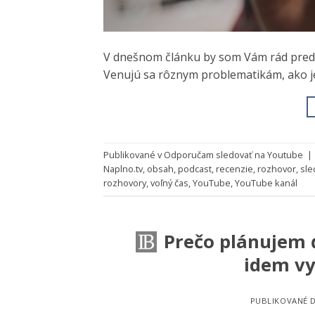
V dnešnom článku by som Vám rád preds
Venujú sa rôznym problematikám, ako je
Publikované v
Odporučam sledovať na Youtube
|
Naplno.tv
,
obsah
,
podcast
,
recenzie
,
rozhovor
,
sle
rozhovory
,
voľný čas
,
YouTube
,
YouTube kanál
Prečo plánujem ď
idem vy
PUBLIKOVANÉ 