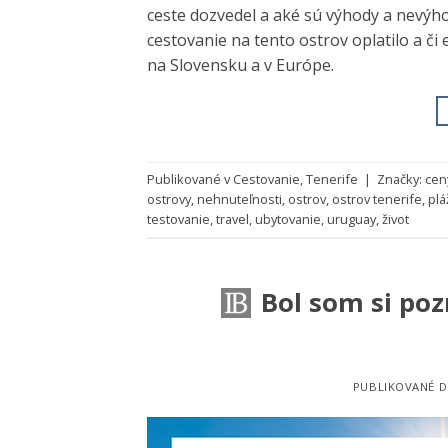
ceste dozvedel a aké sú výhody a nevýh
cestovanie na tento ostrov oplatilo a či
na Slovensku a v Európe.
Publikované v
Cestovanie
,
Tenerife
|
Značky:
cen
ostrovy
,
nehnuteľnosti
,
ostrov
,
ostrov tenerife
,
plá
testovanie
,
travel
,
ubytovanie
,
uruguay
,
život
Bol som si poz
PUBLIKOVANÉ 