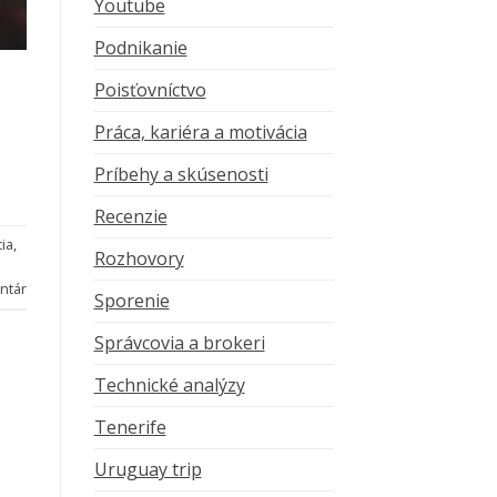
Youtube
Podnikanie
Poisťovníctvo
Práca, kariéra a motivácia
Príbehy a skúsenosti
Recenzie
ia
,
Rozhovory
ntár
Sporenie
Správcovia a brokeri
Technické analýzy
Tenerife
Uruguay trip