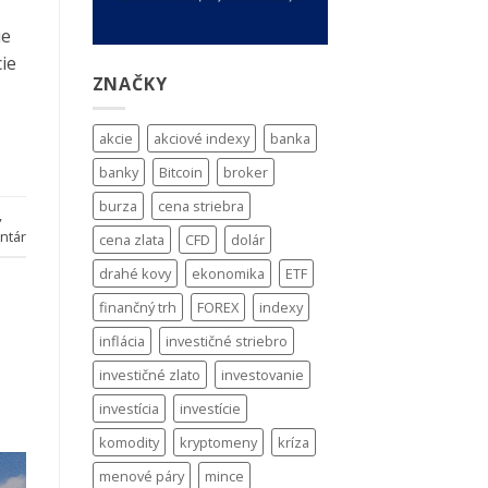
ie
ie
ZNAČKY
akcie
akciové indexy
banka
banky
Bitcoin
broker
burza
cena striebra
,
ntár
cena zlata
CFD
dolár
drahé kovy
ekonomika
ETF
finančný trh
FOREX
indexy
inflácia
investičné striebro
investičné zlato
investovanie
investícia
investície
komodity
kryptomeny
kríza
menové páry
mince