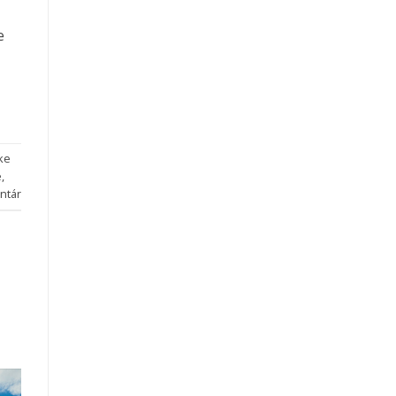
e
ke
e
,
ntár