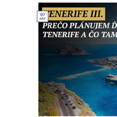
07
okt