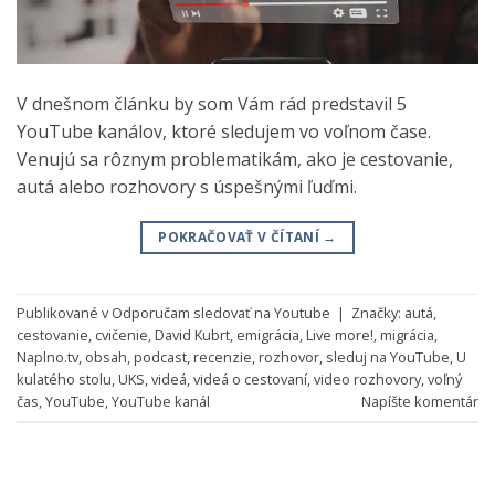
V dnešnom článku by som Vám rád predstavil 5
YouTube kanálov, ktoré sledujem vo voľnom čase.
Venujú sa rôznym problematikám, ako je cestovanie,
autá alebo rozhovory s úspešnými ľuďmi.
POKRAČOVAŤ V ČÍTANÍ
→
Publikované v
Odporučam sledovať na Youtube
|
Značky:
autá
,
cestovanie
,
cvičenie
,
David Kubrt
,
emigrácia
,
Live more!
,
migrácia
,
Naplno.tv
,
obsah
,
podcast
,
recenzie
,
rozhovor
,
sleduj na YouTube
,
U
kulatého stolu
,
UKS
,
videá
,
videá o cestovaní
,
video rozhovory
,
voľný
čas
,
YouTube
,
YouTube kanál
Napíšte komentár