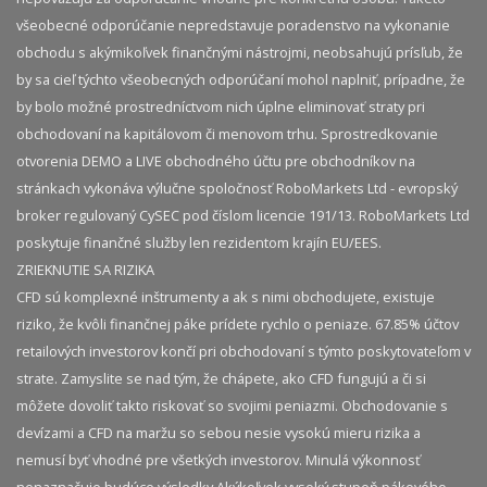
všeobecné odporúčanie nepredstavuje poradenstvo na vykonanie
obchodu s akýmikoľvek finančnými nástrojmi, neobsahujú prísľub, že
by sa cieľ týchto všeobecných odporúčaní mohol naplniť, prípadne, že
by bolo možné prostredníctvom nich úplne eliminovať straty pri
obchodovaní na kapitálovom či menovom trhu. Sprostredkovanie
otvorenia DEMO a LIVE obchodného účtu pre obchodníkov na
stránkach vykonáva výlučne spoločnosť RoboMarkets Ltd - evropský
broker regulovaný CySEC pod číslom licencie 191/13. RoboMarkets Ltd
poskytuje finančné služby len rezidentom krajín EU/EES.
ZRIEKNUTIE SA RIZIKA
CFD sú komplexné inštrumenty a ak s nimi obchodujete, existuje
riziko, že kvôli finančnej páke prídete rychlo o peniaze. 67.85% účtov
retailových investorov končí pri obchodovaní s týmto poskytovateľom v
strate. Zamyslite se nad tým, že chápete, ako CFD fungujú a či si
môžete dovoliť takto riskovať so svojimi peniazmi. Obchodovanie s
devízami a CFD na maržu so sebou nesie vysokú mieru rizika a
nemusí byť vhodné pre všetkých investorov. Minulá výkonnosť
nenaznačuje budúce výsledky.​ Akýkoľvek vysoký stupeň pákového