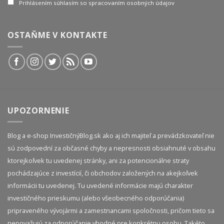
Prihlásením súhlasím so spracovaním osobných údajov
OSTAŇME V KONTAKTE
UPOZORNENIE
Blog a e-shop InvestičnýBlog.sk ako aj ich majiteľ a prevádzkovateľ nie
sú zodpovední za občasné chyby a nepresnosti obsiahnuté v obsahu
ktorejkoľvek tu uvedenej stránky, ani za potencionálne straty
pochádzajúce z investícií, či obchodov založených na akejkoľvek
informácii tu uvedenej. Tu uvedené informácie majú charakter
investičného prieskumu (alebo všeobecného odporúčania)
pripraveného vývojármi a zamestnancami spoločnosti, pričom tieto sa
nepovažujú za odporúčanie vhodné pre konkrétnu osobu. Takéto