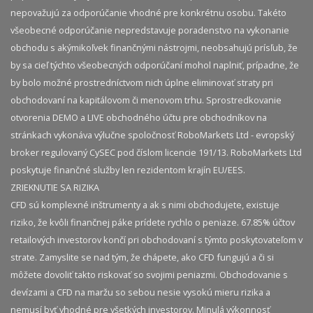
nepovažujú za odporúčanie vhodné pre konkrétnu osobu. Takéto
všeobecné odporúčanie nepredstavuje poradenstvo na vykonanie
obchodu s akýmikoľvek finančnými nástrojmi, neobsahujú prísľub, že
by sa cieľ týchto všeobecných odporúčaní mohol naplniť, prípadne, že
by bolo možné prostredníctvom nich úplne eliminovať straty pri
obchodovaní na kapitálovom či menovom trhu. Sprostredkovanie
otvorenia DEMO a LIVE obchodného účtu pre obchodníkov na
stránkach vykonáva výlučne spoločnosť RoboMarkets Ltd - evropský
broker regulovaný CySEC pod číslom licencie 191/13. RoboMarkets Ltd
poskytuje finančné služby len rezidentom krajín EU/EES.
ZRIEKNUTIE SA RIZIKA
CFD sú komplexné inštrumenty a ak s nimi obchodujete, existuje
riziko, že kvôli finančnej páke prídete rychlo o peniaze. 67.85% účtov
retailových investorov končí pri obchodovaní s týmto poskytovateľom v
strate. Zamyslite se nad tým, že chápete, ako CFD fungujú a či si
môžete dovoliť takto riskovať so svojimi peniazmi. Obchodovanie s
devízami a CFD na maržu so sebou nesie vysokú mieru rizika a
nemusí byť vhodné pre všetkých investorov. Minulá výkonnosť