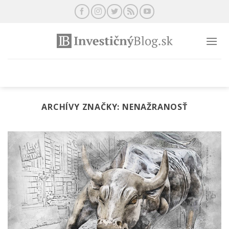
Preskočiť
na
obsah
ARCHÍVY ZNAČKY:
NENAŽRANOSŤ