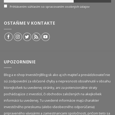
Prihlásením súhlasím so spracovaním osobných údajov
OSTAŇME V KONTAKTE
UPOZORNENIE
Blog a e-shop InvestičnýBlog.sk ako aj ich majiteľ a prevádzkovateľ nie
sú zodpovední za občasné chyby a nepresnosti obsiahnuté v obsahu
ktorejkoľvek tu uvedenej stránky, ani za potencionálne straty
pochádzajúce z investícií, či obchodov založených na akejkoľvek
informácii tu uvedenej. Tu uvedené informácie majú charakter
investičného prieskumu (alebo všeobecného odporúčania)
pripraveného vývojármi a zamestnancami spoločnosti, pričom tieto sa