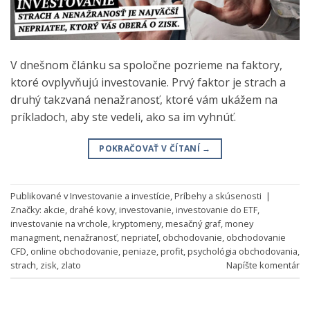
V dnešnom článku sa spoločne pozrieme na faktory,
ktoré ovplyvňujú investovanie. Prvý faktor je strach a
druhý takzvaná nenažranosť, ktoré vám ukážem na
príkladoch, aby ste vedeli, ako sa im vyhnúť.
POKRAČOVAŤ V ČÍTANÍ
→
Publikované v
Investovanie a investície
,
Príbehy a skúsenosti
|
Značky:
akcie
,
drahé kovy
,
investovanie
,
investovanie do ETF
,
investovanie na vrchole
,
kryptomeny
,
mesačný graf
,
money
managment
,
nenažranosť
,
nepriateľ
,
obchodovanie
,
obchodovanie
CFD
,
online obchodovanie
,
peniaze
,
profit
,
psychológia obchodovania
,
strach
,
zisk
,
zlato
Napíšte komentár